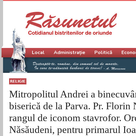
Meniu principal
Local
Administrație
Politică
Econo
RELIGIE
Mitropolitul Andrei a binecuvâ
biserică de la Parva. Pr. Florin N
rangul de iconom stavrofor. Ord
Năsăudeni, pentru primarul Ioa