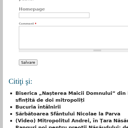
Homepage
Comment
*
Citiţi şi:
Biserica „Nașterea Maicii Domnului” din 
sfințită de doi mitropoliți
Bucuria întâlnirii
Sărbătoarea Sfântului Nicolae la Parva
(Video) Mitropolitul Andrei, în Ţara Năsă
Ranguri noi pentru preoţii Năsăudului: 