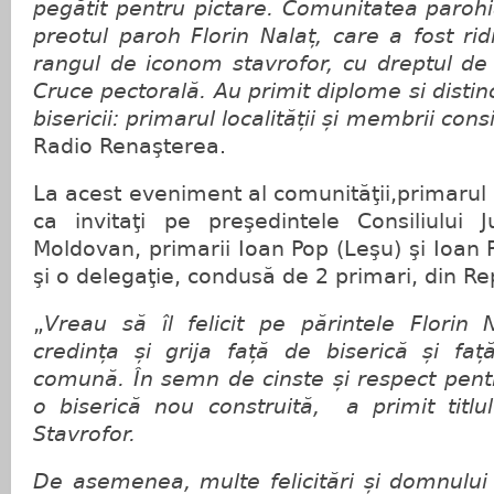
pegătit pentru pictare. Comunitatea parohi
preotul paroh Florin Nalaț, care a fost rid
rangul de iconom stavrofor, cu dreptul de
Cruce pectorală. Au primit diplome si distincț
bisericii: primarul localității și membrii consi
Radio Renaşterea.
La acest eveniment al comunităţii,primarul 
ca invitaţi pe preşedintele Consiliului
Moldovan, primarii Ioan Pop (Leşu) şi Ioan 
şi o delegaţie, condusă de 2 primari, din R
„
Vreau să îl felicit pe părintele Florin
credința și grija față de biserică și faț
comună. În semn de cinste și respect pentr
o biserică nou construită, a primit titlu
Stavrofor.
De asemenea, multe felicitări și domnului