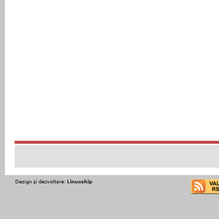
Design şi dezvoltare:
Linuxship