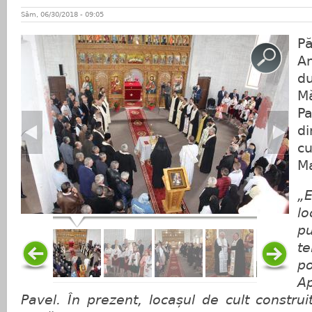
Sâm, 06/30/2018 - 09:05
P
An
d
M
P
di
c
Ma
„
lo
p
t
p
A
Pavel. În prezent, locașul de cult construit