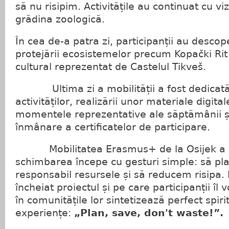
să nu risipim. Activitățile au continuat cu viz
grădina zoologică.
În cea de-a patra zi, participanții au descop
protejării ecosistemelor precum Kopački Rit 
cultural reprezentat de Castelul Tikveš.
Ultima zi a mobilității a fost dedicată 
activităților, realizării unor materiale digita
momentele reprezentative ale săptămânii ș
înmânare a certificatelor de participare.
Mobilitatea Erasmus+ de la Osijek a 
schimbarea începe cu gesturi simple: să pla
responsabil resursele și să reducem risipa.
încheiat proiectul și pe care participanții î
în comunitățile lor sintetizează perfect spiri
experiențe:
„Plan, save, don't waste!”
.