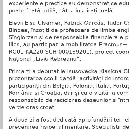
experiențele practice au demonstrat că edu
poate fi atât utilă, cât și inspirațională.
Elevii Elsa Ulsamer, Patrick Oarcăs, Tudor 
Bindea, însoțiți de profesoara de limba en
Sîngiorzan și de responsabila financiară a 
Ilieș, au participat la mobilitatea Erasmus+
RO01-KA220-SCH-000159201), proiect coord
Național „Liviu Rebreanu”.
Prima zi a debutat la Isusovacka Klasicna G
prezentarea școlii gazdă, activități de inter
participanții din Belgia, Polonia, Italia, Portu
România și Croația, dar și cu o vizită la c
responsabilă de reciclarea deșeurilor și într
verde oraș croat.
A doua zi a fost dedicată aprofundării temei
prevenirea risipei alimentare. Specialiștii d