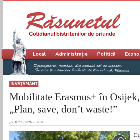
Meniu principal
Local
Administrație
Politică
Econo
ÎNVĂŢĂMÂNT
Mobilitate Erasmus+ în Osijek,
„Plan, save, don’t waste!”
Joi, 07/09/2026 - 14:04
C