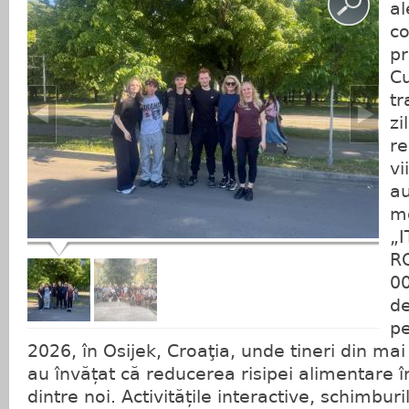
al
co
pr
C
tr
zi
re
vi
au
mo
„I
R
0
de
pe
2026, în Osijek, Croaţia, unde tineri din ma
au învățat că reducerea risipei alimentare î
dintre noi. Activitățile interactive, schimburi