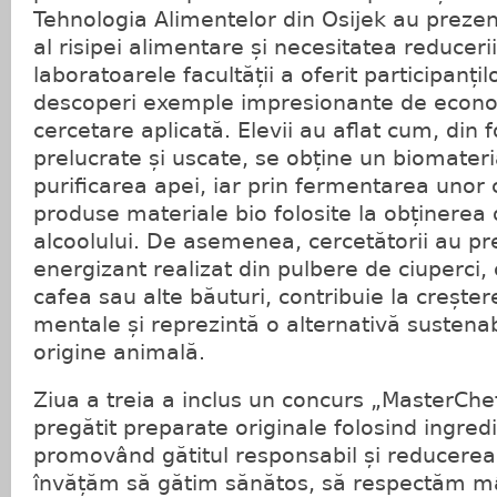
Tehnologia Alimentelor din Osijek au prezen
al risipei alimentare și necesitatea reducerii
laboratoarele facultății a oferit participanți
descoperi exemple impresionante de econom
cercetare aplicată. Elevii au aflat cum, din 
prelucrate și uscate, se obține un biomateria
purificarea apei, iar prin fermentarea unor 
produse materiale bio folosite la obținerea oț
alcoolului. De asemenea, cercetătorii au p
energizant realizat din pulbere de ciuperci,
cafea sau alte băuturi, contribuie la creștere
mentale și reprezintă o alternativă sustenab
origine animală.
Ziua a treia a inclus un concurs „MasterChef
pregătit preparate originale folosind ingredi
promovând gătitul responsabil și reducerea 
învățăm să gătim sănătos, să respectăm m