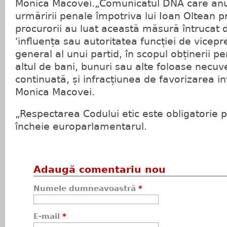
Monica Macovei.„Comunicatul DNA care an
urmăririi penale împotriva lui Ioan Oltean p
procurorii au luat această măsură întrucat dl
'influența sau autoritatea funcției de vicep
general al unui partid, în scopul obținerii p
altul de bani, bunuri sau alte foloase necuv
continuată, și infracțiunea de favorizarea in
Monica Macovei.
„Respectarea Codului etic este obligatorie 
încheie europarlamentarul.
Adaugă comentariu nou
Numele dumneavoastră
*
E-mail
*