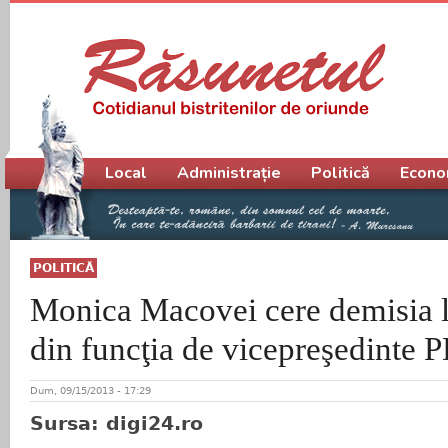
Meniu principal
Local
Administrație
Politică
Econo
POLITICĂ
Monica Macovei cere demisia l
din funcţia de vicepreşedinte 
Dum, 09/15/2013 - 17:29
Sursa: digi24.ro