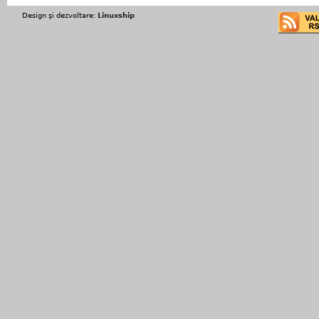
Design şi dezvoltare:
Linuxship