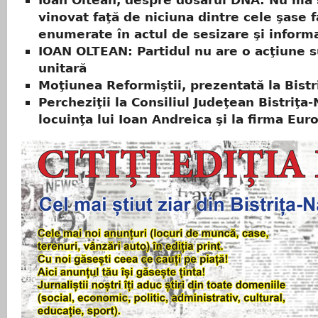
Ioan Oltean, despre dosarul DNA: Nu mă 
vinovat faţă de niciuna dintre cele şase 
enumerate în actul de sesizare şi inform
IOAN OLTEAN: Partidul nu are o acţiune s
unitară
Moţiunea Reformiştii, prezentată la Bistr
Percheziţii la Consiliul Judeţean Bistriţa
locuinţa lui Ioan Andreica şi la firma Eur