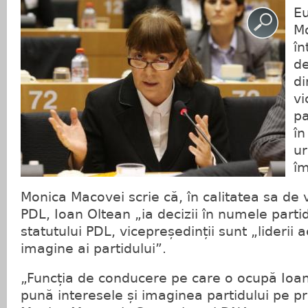
E
Mo
în
de
di
vi
pa
în
ur
îm
Monica Macovei scrie că, în calitatea sa de 
PDL, Ioan Oltean „ia decizii în numele partidu
statutului PDL, vicepreședinții sunt „liderii ac
imagine ai partidului”.
„Funcția de conducere pe care o ocupă Ioan 
pună interesele și imaginea partidului pe pr