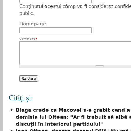
Conţinutul acestui câmp va fi considerat confiden
public.
Homepage
Comment
*
Citiţi şi:
Blaga crede că Macovei s-a grăbit când a
demisia lui Oltean: "Ar fi trebuit să aibă
discuţii în interiorul partidului"