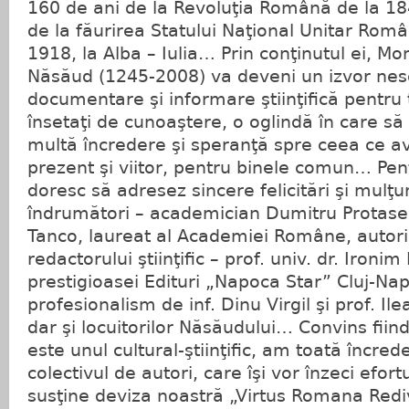
160 de ani de la Revoluţia Română de la 18
de la făurirea Statului Naţional Unitar Rom
1918, la Alba – Iulia… Prin conţinutul ei, M
Năsăud (1245-2008) va deveni un izvor nes
documentare şi informare ştiinţifică pentru 
însetaţi de cunoaştere, o oglindă în care să
multă încredere şi speranţă spre ceea ce a
prezent şi viitor, pentru binele comun… Pe
doresc să adresez sincere felicitări şi mulţumi
îndrumători – academician Dumitru Protase,
Tanco, laureat al Academiei Române, autori
redactorului ştiinţific – prof. univ. dr. Ironi
prestigioasei Edituri „Napoca Star” Cluj-Na
profesionalism de inf. Dinu Virgil şi prof. Il
dar şi locuitorilor Năsăudului… Convins fii
este unul cultural-ştiinţific, am toată încred
colectivul de autori, care îşi vor înzeci efortu
susţine deviza noastră „Virtus Romana Redivi