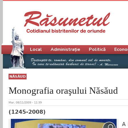
Meniu principal
Local
Administrație
Politică
Econo
NĂSĂUD
Monografia oraşului Năsăud
Mar, 08/11/2009 - 11:39
(1245-2008)
A 