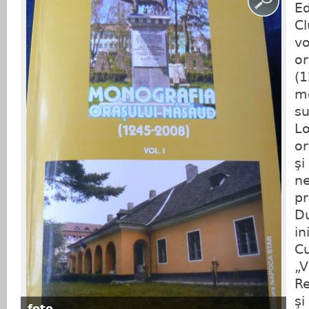
Ed
Cl
vo
or
(1
m
su
Lo
or
şi
ne
pr
Du
in
Cu
„V
Re
şi