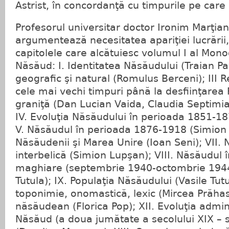
Astrist, în concordanţă cu timpurile pe care 
Profesorul universitar doctor Ironim Marţian,
argumentează necesitatea apariţiei lucrării
capitolele care alcătuiesc volumul I al Mono
Năsăud: I. Identitatea Năsăudului (Traian Pa
geografic şi natural (Romulus Berceni); III R
cele mai vechi timpuri până la desfiinţarea 
graniţă (Dan Lucian Vaida, Claudia Septimia
IV. Evoluţia Năsăudului în perioada 1851-18
V. Năsăudul în perioada 1876-1918 (Simion 
Năsăudenii şi Marea Unire (Ioan Seni); VII.
interbelică (Simion Lupşan); VIII. Năsăudul 
maghiare (septembrie 1940-octombrie 1944)
Tutula); IX. Populaţia Năsăudului (Vasile Tutu
toponimie, onomastică, lexic (Mircea Prăhase
năsăudean (Florica Pop); XII. Evoluţia admin
Năsăud (a doua jumătate a secolului XIX – sf