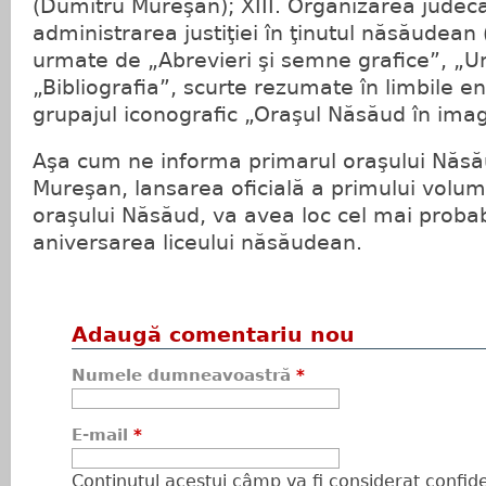
(Dumitru Mureşan); XIII. Organizarea judec
administrarea justiţiei în ţinutul năsăudean
urmate de „Abrevieri şi semne grafice”, „U
„Bibliografia”, scurte rezumate în limbile e
grupajul iconografic „Oraşul Năsăud în imag
Aşa cum ne informa primarul oraşului Năsă
Mureşan, lansarea oficială a primului volu
oraşului Năsăud, va avea loc cel mai probabi
aniversarea liceului năsăudean.
Adaugă comentariu nou
Numele dumneavoastră
*
E-mail
*
Conţinutul acestui câmp va fi considerat confiden