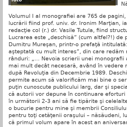
foto
Nă
Volumul I al monografiei are 765 de pagini, r
lucrării fiind prof. univ. dr. Ironim Marţian, 
redacţie col (r.) dr. Vasile Tutula, fiind struc
Lucrarea este „deschisă” (cum altfel?!) de p
Dumitru Mureşan, printr-o prefaţă intitulat
aşteptată cu mult interes”, din care redăm 
rânduri: „… Nevoia scrierii unei monografii 
mai mult decât necesară, având în vedere m
după Revoluţia din Decembrie 1989. Deschi
permite acum să valorificăm mai bine o se
puţin cunoscute publicului larg, dar şi specia
că autorii vor depune în continuare eforturi
în următorii 2-3 ani să fie tipărite şi celel
o bucurie pentru mine şi membrii Consiliulu
pentru toţi cetăţenii oraşului – năsăudeni, lu
că primul volum apare în acest an aniversa