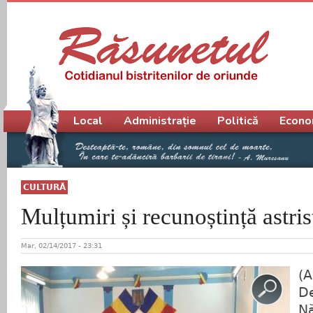
Meniu principal
Local
Administrație
Politică
Econo
CULTURĂ
Mulțumiri și recunoștință astris
Mar, 02/14/2017 - 23:31
(A
D
N