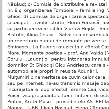
Năsăud; c) Comisia de distribuire a reviste
nr. 8 și organizarea Tombolei – familia ing. 
Ghioc; d) Comisia de organizare a spectacol
și oaspeți: Liviuța Istrate, Florin Persecă, Io
cu participarea artiștilor Viorica Hojda - Șa
Bistrița, Alina Ceuca – Salva și a ansamblu
un repertoriu numai de romanțe pe versuri
Eminescu. La fluier și muzicuță a cântat Căt
Mare. Momente poetice – prof. Ana Vaida 
Corului „Laudațio” pentru intonarea Imnul
domnilor Șt Ghioc și Gicu Andriescu care și-a
automobilele propri în reușita Adunării..
Mulțumiri binemeritate se cuvin celor care,
sau pe internet, ne-au transmis mesaje deo
încurajatoare: suprefectul Terente Ciui, vic
Puica, vicepreședintele Ioan Țintean, directo
Pintea, Areta Moșu – președintele ASTREI Ia
Manea – UBB, filiala Năsăud, Elena Câmpa