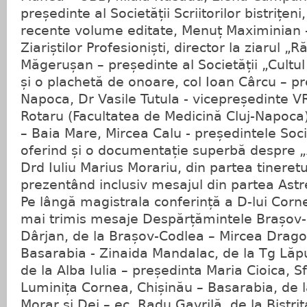
președinte al Societății Scriitorilor bistrițen
recente volume editate, Menuț Maximinian 
Ziariștilor Profesioniști, director la ziarul „R
Măgerușan – președinte al Societății „Cultul
și o plachetă de onoare, col Ioan Cârcu – p
Napoca, Dr Vasile Tutula - vicepreședinte V
Rotaru (Facultatea de Medicină Cluj-Napoca
– Baia Mare, Mircea Calu - președintele Socie
oferind și o documentație superbă despre „As
Drd Iuliu Marius Morariu, din partea tineretul
prezentând inclusiv mesajul din partea Astre
Pe lângă magistrala conferință a D-lui Corne
mai trimis mesaje Despărțămintele Brașov-S
Dârjan, de la Brașov-Codlea – Mircea Dragoș,
Basarabia - Zinaida Mandalac, de la Tg Lăpuș 
de la Alba Iulia – președinta Maria Cioica, S
Luminița Cornea, Chișinău – Basarabia, de l
Morar și Dej – ec. Radu Gavrilă, de la Bistri