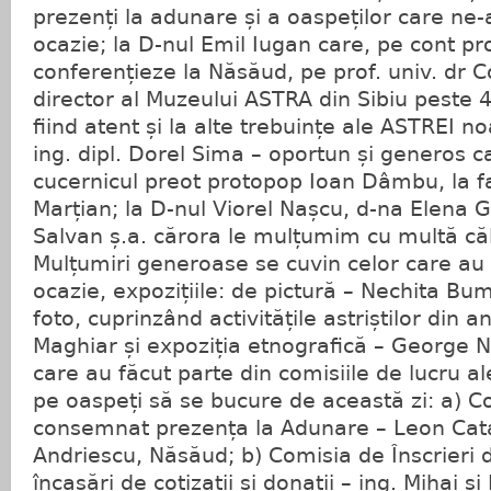
prezenți la adunare și a oaspeților care ne
ocazie; la D-nul Emil Iugan care, pe cont pr
conferențieze la Năsăud, pe prof. univ. dr C
director al Muzeului ASTRA din Sibiu peste 
fiind atent și la alte trebuințe ale ASTREI noa
ing. dipl. Dorel Sima – oportun și generos 
cucernicul preot protopop Ioan Dâmbu, la fa
Marțian; la D-nul Viorel Nașcu, d-na Elena G
Salvan ș.a. cărora le mulțumim cu multă căl
Mulțumiri generoase se cuvin celor care au
ocazie, expozițiile: de pictură – Nechita Bu
foto, cuprinzând activitățile astriștilor din 
Maghiar și expoziția etnografică – George Ne
care au făcut parte din comisiile de lucru al
pe oaspeți să se bucure de această zi: a) C
consemnat prezența la Adunare – Leon Cata
Andriescu, Năsăud; b) Comisia de Înscrieri
încasări de cotizații și donații – ing. Mihai ș