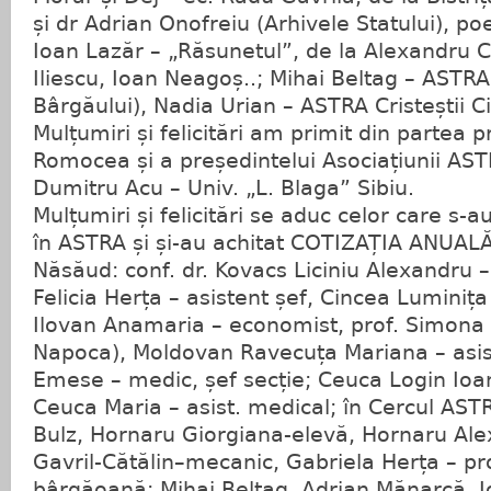
și dr Adrian Onofreiu (Arhivele Statului), p
Ioan Lazăr – „Răsunetul”, de la Alexandru 
Iliescu, Ioan Neagoș..; Mihai Beltag – ASTR
Bârgăului), Nadia Urian – ASTRA Cristeștii Ci
Mulțumiri și felicitări am primit din partea 
Romocea și a președintelui Asociațiunii ASTR
Dumitru Acu – Univ. „L. Blaga” Sibiu.
Mulțumiri și felicitări se aduc celor care s-au
în ASTRA și și-au achitat COTIZAȚIA ANUALĂ
Năsăud: conf. dr. Kovacs Liciniu Alexandru 
Felicia Herța – asistent șef, Cincea Luminiț
Ilovan Anamaria – economist, prof. Simona I
Napoca), Moldovan Ravecuța Mariana – asist
Emese – medic, șef secție; Ceuca Login Ioan
Ceuca Maria – asist. medical; în Cercul AST
Bulz, Hornaru Giorgiana-elevă, Hornaru Ale
Gavril-Cătălin–mecanic, Gabriela Herța – pr
bârgăoană: Mihai Beltag, Adrian Mănarcă, 