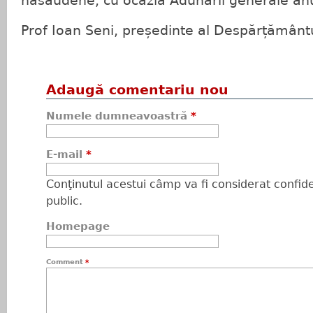
năsăudene, cu ocazia Adunării generale an
Prof Ioan Seni, președinte al Despărțămân
Adaugă comentariu nou
Numele dumneavoastră
*
E-mail
*
Conţinutul acestui câmp va fi considerat confiden
public.
Homepage
Comment
*