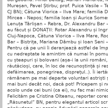
Mureșan, Pavel Știrbu; prof. Puica Vasile – T
CJ BN); Cătuna Viorica – Ilva Mare; familia D
Mircea - Nepos; familia Ioan și Aurica Som
Lenuța Târlișan – Rebra, Dr. Alexandru Bar – B
au făcut și DONAȚII: Rotar Alexandru și Ing
Cluj-Napoca, Cătuna Viorica – Ilva Mare, Rod
Bar – Bistrița, Mariana Dâmbu și Ioan Seni 
Pentru că pe unii îi deranjează astfel de împl
cu nedreptate le amintim că numai în pomu
cu șteapuri și bolovani (așa-i la unii români, l
răutăcioși, care, în loc de recunoștință și 
defăimarea, ponegrirea, disprețul..). Îi iert
rămânem pe mai departe voluntari astriști 
mai buni decât noi, dacă pot! Pricepem și no
acolo unde cei buni (ca ei), nu fac mai nimic
Felicităm pe Cristina Olteanu, reporter cor
„Răsunetul” BN, pentru elegantul articol sc