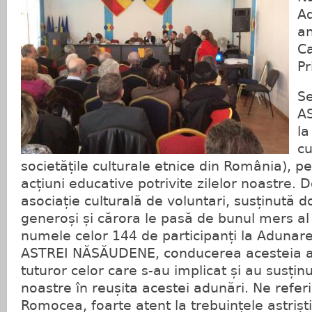
A
an
Ca
Pr
Se
A
la
cu
societățile culturale etnice din România), p
acțiuni educative potrivite zilelor noastre. 
asociație culturală de voluntari, susținută 
generoși și cărora le pasă de bunul mers al l
numele celor 144 de participanți la Adunar
ASTREI NĂSĂUDENE, conducerea acesteia a
tuturor celor care s-au implicat și au susțin
noastre în reușita acestei adunări. Ne refer
Romocea, foarte atent la trebuințele astriș