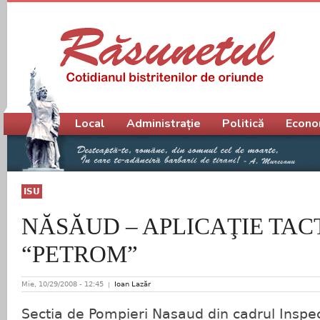
Meniu principal
Local
Administrație
Politică
Econo
ISU
NĂSĂUD – APLICAŢIE TACT
“PETROM”
Mie, 10/29/2008 - 12:45
Ioan Lazăr
Sectia de Pompieri Nasaud din cadrul Inspec