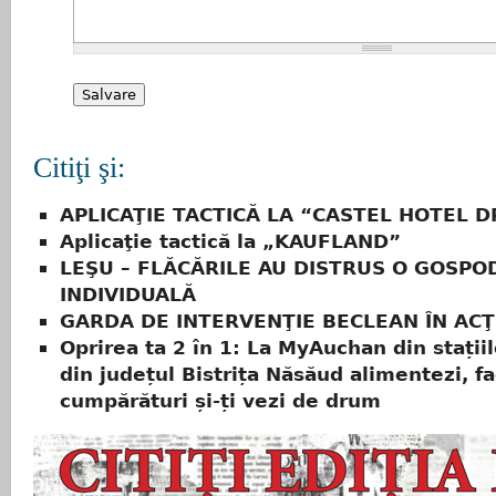
Citiţi şi:
APLICAŢIE TACTICĂ LA “CASTEL HOTEL 
Aplicaţie tactică la „KAUFLAND”
LEŞU – FLĂCĂRILE AU DISTRUS O GOSPO
INDIVIDUALĂ
GARDA DE INTERVENŢIE BECLEAN ÎN ACŢ
Oprirea ta 2 în 1: La MyAuchan din stații
din județul Bistrița Năsăud alimentezi, fa
cumpărături și-ți vezi de drum