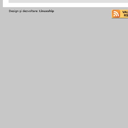
Design şi dezvoltare:
Linuxship