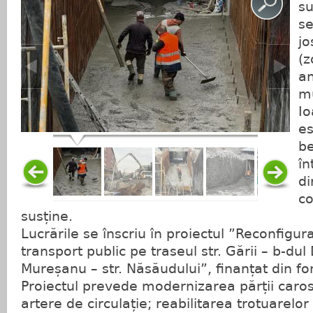
su
se
jo
(z
an
mu
Io
es
be
în
di
co
susține.
Lucrările se înscriu în proiectul ”Reconfigur
transport public pe traseul str. Gării – b-dul
Mureșanu – str. Năsăudului”, finanțat din f
Proiectul prevede modernizarea părții caros
artere de circulație; reabilitarea trotuarelo