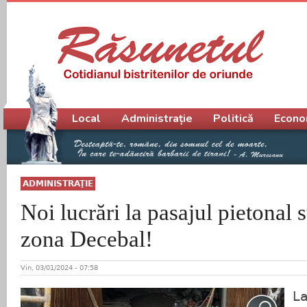
Meniu principal
Local
Administrație
Politică
Econo
ADMINISTRAŢIE
Noi lucrări la pasajul pietonal 
zona Decebal!
Vin, 03/01/2024 - 07:58
La