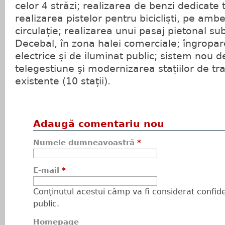
celor 4 străzi; realizarea de benzi dedicate 
realizarea pistelor pentru bicicliști, pe amb
circulație; realizarea unui pasaj pietonal s
Decebal, în zona halei comerciale; îngropare
electrice și de iluminat public; sistem nou d
telegestiune şi modernizarea stațiilor de tr
existente (10 stații).
Adaugă comentariu nou
Numele dumneavoastră
*
E-mail
*
Conţinutul acestui câmp va fi considerat confiden
public.
Homepage