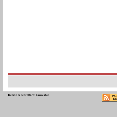
Design şi dezvoltare:
Linuxship