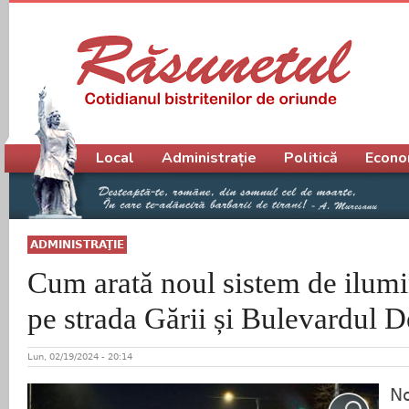
Meniu principal
Local
Administrație
Politică
Econo
ADMINISTRAŢIE
Cum arată noul sistem de ilumi
pe strada Gării și Bulevardul D
Lun, 02/19/2024 - 20:14
No