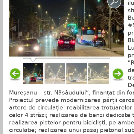
il
st
Bu
#S
pr
Bi
Lu
pr
”R
de
tr
De
Mureșanu – str. Năsăudului”, finanțat din f
Proiectul prevede modernizarea părții caros
artere de circulație; reabilitarea trotuarelo
celor 4 străzi; realizarea de benzi dedicate 
realizarea pistelor pentru bicicliști, pe amb
circulație; realizarea unui pasaj pietonal s