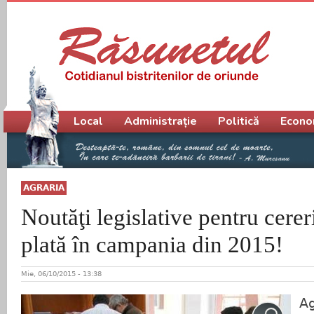
Meniu principal
Local
Administrație
Politică
Econo
AGRARIA
Noutăţi legislative pentru cerer
plată în campania din 2015!
Mie, 06/10/2015 - 13:38
Ag