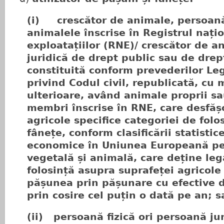
(i)
crescător de animale, persoană
animalele înscrise în Registrul națio
exploatațiilor (RNE)/ crescător de 
juridică de drept public sau de drept
constituită conform prevederilor Leg
privind Codul civil, republicată, cu 
ulterioare, având animale proprii sa
membri înscrise în RNE, care desfășo
agricole specifice categoriei de folo
fânețe, conform clasificării statistice
economice în Uniunea Europeană pe
vegetală și animală, care deține leg
folosință asupra suprafeței agricole 
pășunea prin pășunare cu efective 
prin cosire cel puțin o dată pe an; s
(ii)
persoană fizică ori persoană ju