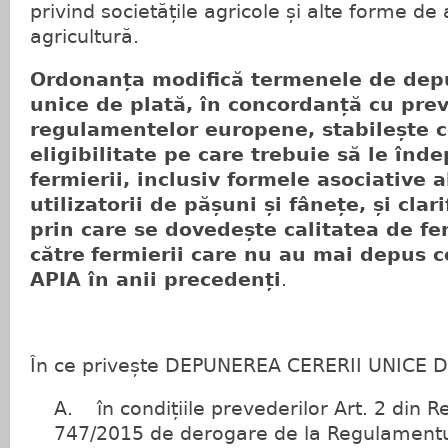
privind societățile agricole și alte forme de 
agricultură.
Ordonanța modifică termenele de depu
unice de plată, în concordanță cu prev
regulamentelor europene, stabilește c
eligibilitate pe care trebuie să le înd
fermierii, inclusiv formele asociative a
utilizatorii de pășuni și fânețe, și clar
prin care se dovedește calitatea de fe
către
fermierii care nu au mai depus ce
APIA în anii precedenți
.
În ce privește DEPUNEREA CERERII UNICE 
A. în condițiile prevederilor Art. 2 din R
747/2015 de derogare de la Regulamentu