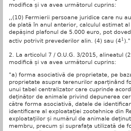
modifica și va avea următorul cuprins:
,,(10) Fermierii persoane juridice care nu a
de plată în anul anterior, calculul estimat al 
depășind plafonul de 5.000 euro, pot dovedi
1
activ potrivit prevederilor alin. (4) sau (4
)."
2. La articolul 7 / O.U.G. 3/2015, alineatul (2
modifică și va avea următorul cuprins:
"a) forma asociativă de proprietate, pe baza 
proprietate asupra terenurilor aparținând fo
unui tabel centralizator care cuprinde acor
deținător de animale privind depunerea cere
către forma asociativă, datele de identifica
identificare al exploatației zootehnice din Re
exploatațiilor și numărul de animale deținut
membru, precum și suprafața utilizată de f