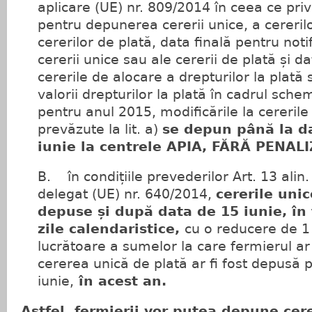
aplicare (UE) nr. 809/2014 în ceea ce priv
pentru depunerea cererii unice, a cereril
cererilor de plată, data finală pentru noti
cererii unice sau ale cererii de plată și d
cererile de alocare a drepturilor la plată
valorii drepturilor la plată în cadrul sch
pentru anul 2015, modificările la cererile
prevăzute la lit. a)
se depun până la da
iunie la centrele APIA, FĂRĂ PENAL
B. în condițiile prevederilor Art. 13 alin
delegat (UE) nr. 640/2014,
cererile unic
depuse și după data de 15 iunie, în
zile calendaristice,
cu o reducere de 1 
lucrătoare a sumelor la care fermierul ar
cererea unică de plată ar fi fost depusă 
iunie,
în acest an.
Astfel,
fermierii vor putea depune cer