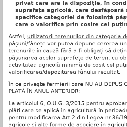
privat care are la dispoziție, în condi
suprafața agricolă, care desfășoară a
specifice categoriei de folosință păș
care o valorifica prin cosire cel puți
Astfel,
utilizatorii terenurilor din categoria 
pășuni/fânețe vor putea depune cererea uni
terenurile în cauză fără a fi obligați să deț
pășunarea acelor suprafețe de teren, cu obl
activitatea agricolă minimă de cosit cel puți
valorificarea/depozitarea fânului rezultat
.
În ce privește fermierii care NU AU DEPUS
PLATĂ ÎN ANUL ANTERIOR:
La articolul 6, O.U.G. 3/2015 pentru aprob
plăți care se aplică în agricultură în perioa
pentru modificarea Art.2 din Legea nr.36/199
agricole și alte forme de asociere în agricul