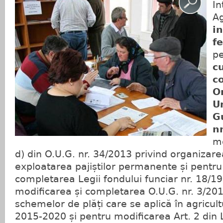
In
Ag
i
fe
pe
cu
c
O
U
G
n
mo
d) din O.U.G. nr. 34/2013 privind organizare
exploatarea pajiștilor permanente și pentru
completarea Legii fondului funciar nr. 18/1
modificarea și completarea O.U.G. nr. 3/20
schemelor de plăți care se aplică în agricul
2015-2020 și pentru modificarea Art. 2 din