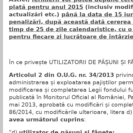
plată pentru anul 2015
(inclusiv modifi
actualizări etc.)
până la data de 15 iun
penalizări, după această dată cererea
timp de 25 de zile calendaristice, cu 
pentru fiecare zi lucrătoare de întârzi
În ce privește UTILIZATORII DE PĂȘUNI ȘI 
Articolul 2 din O.U.G.
nr. 34/2013
privin
administrarea și exploatarea pajiștilor per
modificarea și completarea Legii fondului fu
publicată în Monitorul Oficial al României, Pa
mai 2013, aprobată cu modificări și complet
86/2014, cu modificările ulterioare, litera d
avea următorul cuprins
:
"d)
utilizator de pășuni și fânețe: