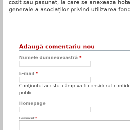
cosit sau pășunat, la care se anexează hot
generale a asociaților privind utilizarea fond
Adaugă comentariu nou
Numele dumneavoastră
*
E-mail
*
Conţinutul acestui câmp va fi considerat confiden
public.
Homepage
Comment
*