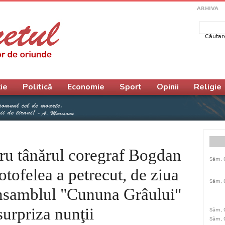
ARHIVA
Căutar
Form
ie
Politică
Economie
Sport
Opinii
Religie
tru tânărul coregraf Bogdan
Sâm, 
tofelea a petrecut, de ziua
Sâm, 
 Ansamblul "Cununa Grâului"
surpriza nunţii
Sâm, 
Sâm, 