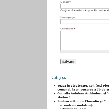
E-mail
*
Conţinutul acestui câmp va fi considerat c
Homepage
Comment
*
Citiţi şi:
Teaca în sărbătoare. Col. (rtr.) F
comunei, la aniversarea a 70 de a
Cornelia Ardelean Archiudean şi "
Marinei!
Suntem alături de Florentin şi Co
transmitem condoleanţe