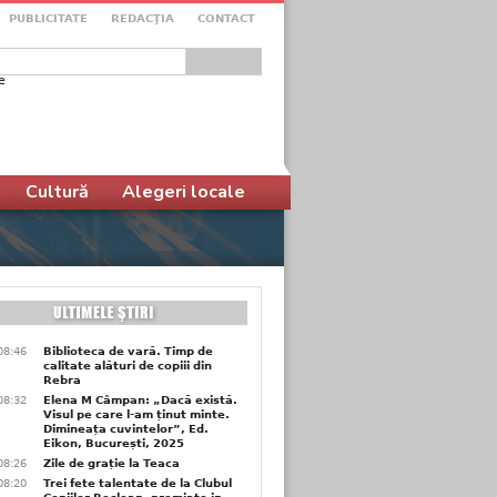
PUBLICITATE
REDACŢIA
CONTACT
e
ular de căutare
Cultură
Alegeri locale
08:46
Biblioteca de vară. Timp de
calitate alături de copiii din
Rebra
08:32
Elena M Câmpan: „Dacă există.
Visul pe care l-am ținut minte.
Dimineața cuvintelor”, Ed.
Eikon, București, 2025
08:26
Zile de grație la Teaca
08:20
Trei fete talentate de la Clubul