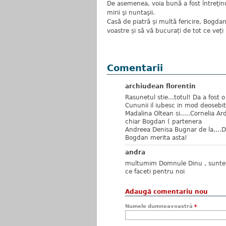
De asemenea, voia bună a fost întreţinu
mirii şi nuntaşii.
Casă de piatră și multă fericire, Bogdan
voastre și să vă bucurați de tot ce veți
Comentarii
archiudean florentin
Rasunetul stie...totul! Da a fost
Cununii il iubesc in mod deosebit
Madalina Oltean si.....Cornelia Ar
chiar Bogdan ( partenera
Andreea Denisa Bugnar de la....Do
Bogdan merita asta!
andra
multumim Domnule Dinu , sunteti
ce faceti pentru noi
Adaugă comentariu nou
Numele dumneavoastră
*