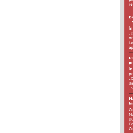
re
DR
– 
În
„D
nr
ia
ap
DR
pr
În
pe
„D
di
19
Ma
bi
Co
Ma
pu
Ed
Co