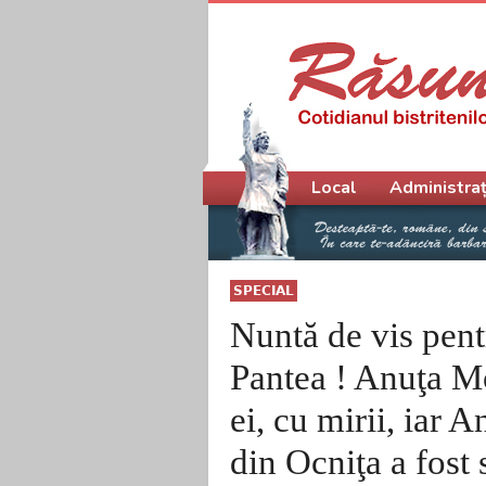
Meniu principal
Local
Administraț
SPECIAL
Nuntă de vis pen
Pantea ! Anuţa Mo
ei, cu mirii, iar
din Ocniţa a fost 