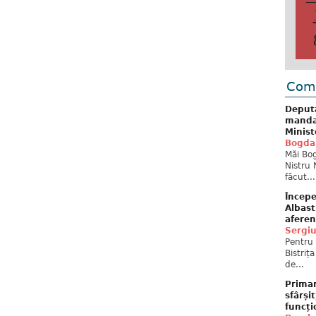
Come
Deput
mandat
Minist
Bogda
Măi Bog
Nistru 
făcut...
Începe
Albast
aferen
Sergi
Pentru 
Bistriț
de...
Primar
sfârși
funcți