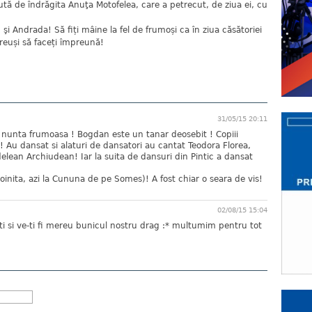
tă de îndrăgita Anuţa Motofelea, care a petrecut, de ziua ei, cu
 şi Andrada! Să fiți mâine la fel de frumoși ca în ziua căsătoriei
 reuși să faceți împreună!
31/05/15 20:11
 o nunta frumoasa ! Bogdan este un tanar deosebit ! Copiii
! Au dansat si alaturi de dansatori au cantat Teodora Florea,
delean Archiudean! Iar la suita de dansuri din Pintic a dansat
inita, azi la Cununa de pe Somes)! A fost chiar o seara de vis!
02/08/15 15:04
 si ve-ti fi mereu bunicul nostru drag :* multumim pentru tot