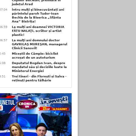
Copiilor Beclean, premiate in
județul Arad
07:04
Întru mulţi şi binecuvântați ani
părintelui paroh Tudor-Ioan
Bechiș de la Biserica „Sfânta
Ana” Bistrița!
06:59
La mulți ani doamnei VICTORIA
FĂTU NALAŢI, scriitor și artist
plastic!
06:57
La mulţi ani domnului doctor
GAVRILAŞ MUREŞAN, managerul
Clinicii Sanovil!
2:45
Miceștii de Câmpie: biciclist
acroșat de un autoturism
6:08
Deputatul Bogdan Ivan, despre
mandatul său și deciziile luate la
Ministerul Energiei
3:51
Trei tineri - din Florești și Salva -
reținuți pentru tâlhărie