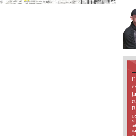
E
e
ț
c
B
Do
și
ad
ca
pa