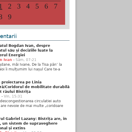
1
2
3
4
5
6
7
8
9
ntarii
atul Bogdan Ivan, despre
ul său și deciziile luate la
erul Energiei
n Ivan
-
Sâm, 07:21
dane, măi Ivane, De la Tisa pân’ la
Noi îi mulțumim lui nașul Care te-a
 proiectarea pe Linia
ră/Coridorul de mobilitate durabilă
t râului Bistrița
u
-
Vin, 15:31
descongestionarea circulatiei auto
a are nevoie de mai multe „coridoare
ul Gabriel Lazany: Bistrița are, în
t, un sistem de supraveghere
onal și extins