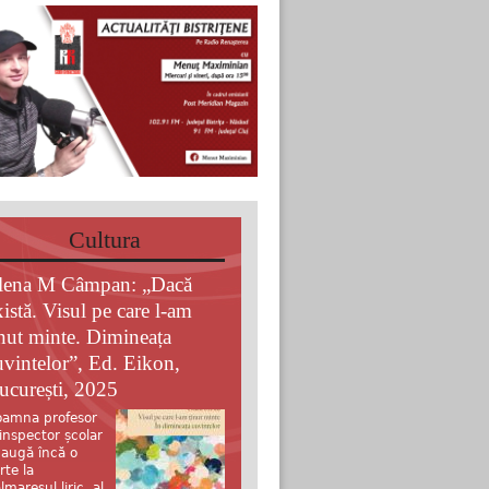
Cultura
lena M Câmpan: „Dacă
xistă. Visul pe care l-am
inut minte. Dimineața
uvintelor”, Ed. Eikon,
ucurești, 2025
amna profesor
 inspector școlar
augă încă o
rte la
lmaresul liric al