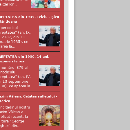
alizărilor...
EPTATEA din 1935. Telciu - Șieu
Sântioana
 periodicul
reptatea” (an. IX,
. 2187, din 13
nuarie 1935), ce
ărea la...
EPTATEA din 1930. 14 ani,
izonieri la ruși
 numărul 879 al
riodicului
reptatea” (an. IV,
n 13 septembrie
30), ce apărea la...
xim Vălean: Cetatea sufletului -
serica
ncitadinul nostru
xim Vălean a
blicat recent, la
itura "George
şbuc" din...