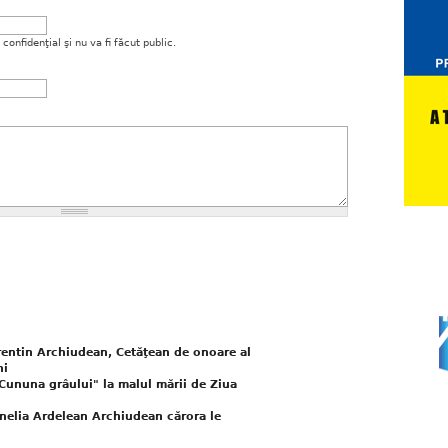
onfidenţial şi nu va fi făcut public.
lorentin Archiudean, Cetăţean de onoare al
ni
Cununa grâului" la malul mării de Ziua
rnelia Ardelean Archiudean cărora le