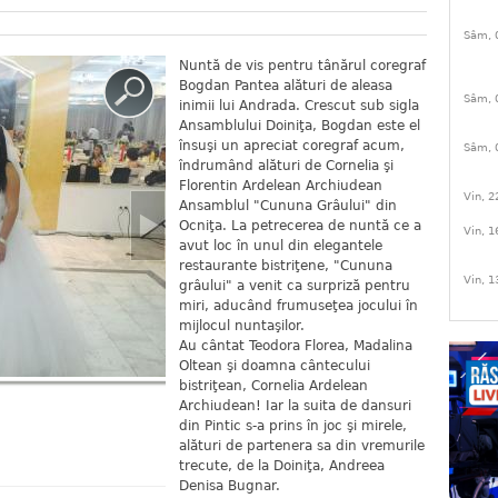
Sâm, 
Nuntă de vis pentru tânărul coregraf
Bogdan Pantea alături de aleasa
Sâm, 
inimii lui Andrada. Crescut sub sigla
Ansamblului Doiniţa, Bogdan este el
însuşi un apreciat coregraf acum,
Sâm, 
îndrumând alături de Cornelia şi
Florentin Ardelean Archiudean
Vin, 2
Ansamblul "Cununa Grâului" din
Ocniţa. La petrecerea de nuntă ce a
Vin, 1
avut loc în unul din elegantele
restaurante bistriţene, "Cununa
Vin, 1
grâului" a venit ca surpriză pentru
miri, aducând frumuseţea jocului în
mijlocul nuntaşilor.
Au cântat Teodora Florea, Madalina
Oltean şi doamna cântecului
bistriţean, Cornelia Ardelean
Archiudean! Iar la suita de dansuri
din Pintic s-a prins în joc şi mirele,
alături de partenera sa din vremurile
trecute, de la Doiniţa, Andreea
Denisa Bugnar.