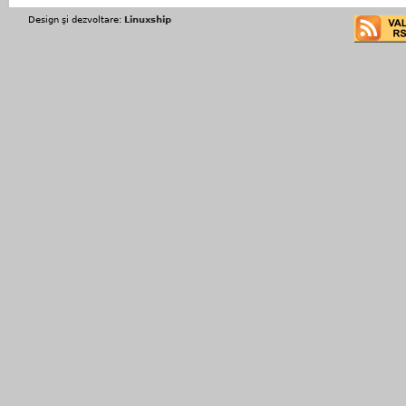
Design şi dezvoltare:
Linuxship