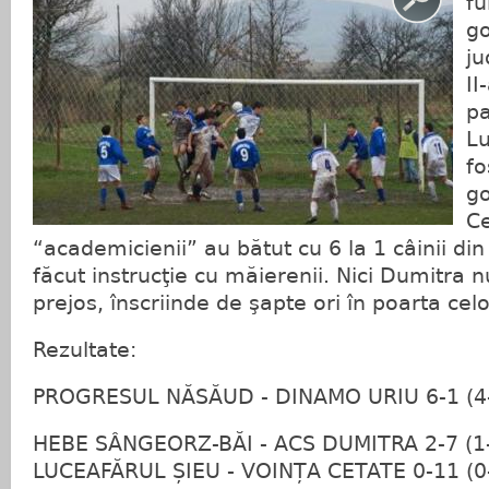
fu
go
ju
II
pa
Lu
fo
go
Ce
“academicienii” au bătut cu 6 la 1 câinii din
făcut instrucţie cu măierenii. Nici Dumitra n
prejos, înscriinde de şapte ori în poarta cel
Rezultate:
PROGRESUL NĂSĂUD - DINAMO URIU 6-1 (4
HEBE SÂNGEORZ-BĂI - ACS DUMITRA 2-7 (1
LUCEAFĂRUL ȘIEU - VOINȚA CETATE 0-11 (0