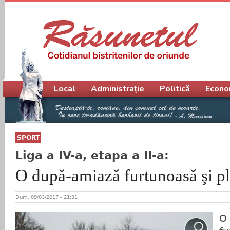
Meniu principal
Local
Administrație
Politică
Econo
SPORT
Liga a IV-a, etapa a II-a:
O după-amiază furtunoasă şi pl
Dum, 09/03/2017 - 21:31
O