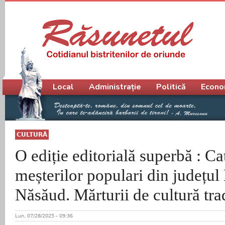
Meniu principal
Local
Administrație
Politică
Econo
CULTURĂ
O ediție editorială superbă : Ca
meșterilor populari din județul 
Năsăud. Mărturii de cultură tra
Lun, 07/28/2025 - 09:36