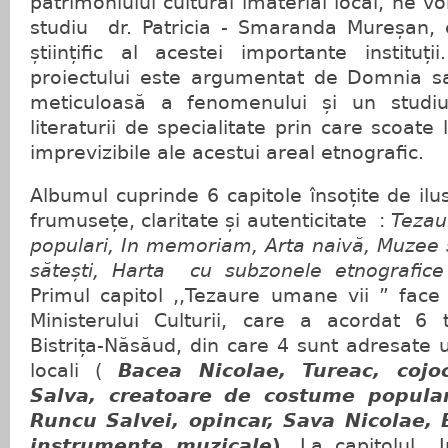
patrimoniului cultural imaterial local, ne 
studiu dr. Patricia - Smaranda Mureșan, e
științific al acestei importante instituți
proiectului este argumentat de Domnia sa 
meticuloasă a fenomenului și un studi
literaturii de specialitate prin care scoat
imprevizibile ale acestui areal etnografic.
Albumul cuprinde 6 capitole însoțite de ilus
frumusețe, claritate și autenticitate :
Tezau
populari, In memoriam, Arta naivă, Muzee și
sătești, Harta cu subzonele etnografice 
Primul capitol ,,Tezaure umane vii ” face
Ministerului Culturii, care a acordat 6 t
Bistrița-Năsăud, din care 4 sunt adresate 
locali (
Bacea Nicolae, Tureac, cojo
Salva, creatoare de costume popular
Runcu Salvei, opincar, Sava Nicolae, B
instrumente muzicale
).
La capitolul ,