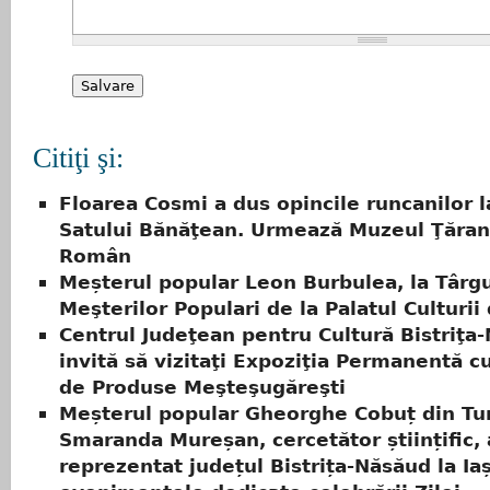
Citiţi şi:
Floarea Cosmi a dus opincile runcanilor 
Satului Bănăţean. Urmează Muzeul Ţăran
Român
Meșterul popular Leon Burbulea, la Târg
Meşterilor Populari de la Palatul Culturii 
Centrul Judeţean pentru Cultură Bistriţa
invită să vizitaţi Expoziţia Permanentă c
de Produse Meşteşugăreşti
Meșterul popular Gheorghe Cobuț din Tur
Smaranda Mureșan, cercetător științific,
reprezentat județul Bistrița-Năsăud la Iaș