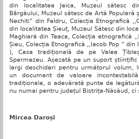
din localitatea Jeica, Muzeul sătesc din
Bârgăului, Muzeul sătesc de Artă Populară ș
Nechiti” din Feldru, Colecția Etnografică 
din localitatea Șieuț, Muzeul Sătesc din loc
Maghiară din Teaca, Colecția etnografică ,
Șieu, Colecția Etnografică ,,Iacob Pop ” din 
), Casa tradițională de pe Valea Țibleșu
Spermezeu. Așezată pe un suport științific 
largi deschideri pentru următorul volum, 
un document de valoare incontestabilă 
tradiționale, o adevărată punte de legătură
nu numai pentru județul Bistrița-Năsăud, ci 
Mircea Daroși