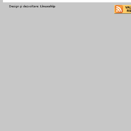
Design şi dezvoltare:
Linuxship