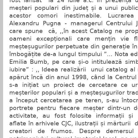
fost lansat la 24 iulie a.c. în prezenț
meșteri populari din județ și a unui public
acestor comori inestimabile. Lucrarea
Alexandru Pugna - managerul Centrului J
care spune că, ,,în acest Catalog ne p
oameni excepționali care mențin vie fla
meșteșugurilor perpetuate din generație în 
îmbogățite de-a lungul timpului ”... Nota e
Emilia Bumb, pe care și-o intitulează simb
iubire” : ,, Ideea realizării unui catalog al
apărut încă din anul 1998, când la Centrul
s-a inițiat un proiect de cercetare ce u
meșterilor populari și a meșteșugurilor tra
a început cercetarea pe teren, s-au întocm
portrete pentru fiecare meșter dintr-un 
activitate, au fost folosite informații și
aflate în arhivele CJC, ilustrații și mărturi
creatori de frumos. Despre demersul