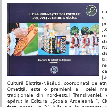
c
ș
p
,
,
m
d
N
t
r
ce
J
Cultură Bistrița-Năsăud, coordonată de et
Ometiță, este o premieră a celei m
tradiționale din nord-estul Transilvaniei
apărut la Editura ,,Școala Ardeleană ”, C