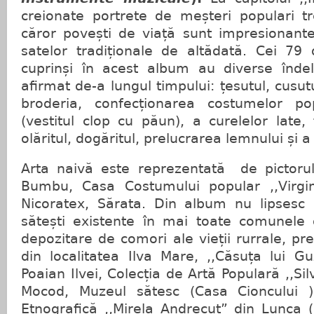
creionate portrete de meșteri populari tr
căror povești de viață sunt impresionant
satelor tradiționale de altădată. Cei 79
cuprinși în acest album au diverse îndele
afirmat de-a lungul timpului: țesutul, cusutu
broderia, confecționarea costumelor pop
(vestitul clop cu păun), a curelelor late, fi
olăritul, dogăritul, prelucrarea lemnului și a 
Arta naivă este reprezentată de pictoru
Bumbu, Casa Costumului popular ,,Virgin
Nicoratex, Sărata. Din album nu lipsesc c
sătești existente în mai toate comunele 
depozitare de comori ale vieții rurrale, pr
din localitatea Ilva Mare, ,,Căsuța lui Gu
Poaian Ilvei, Colecția de Artă Populară ,,Si
Mocod, Muzeul sătesc (Casa Cioncului ) 
Etnografică ,,Mirela Andrecuț” din Lunca (