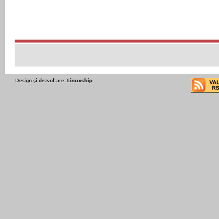
Design şi dezvoltare:
Linuxship