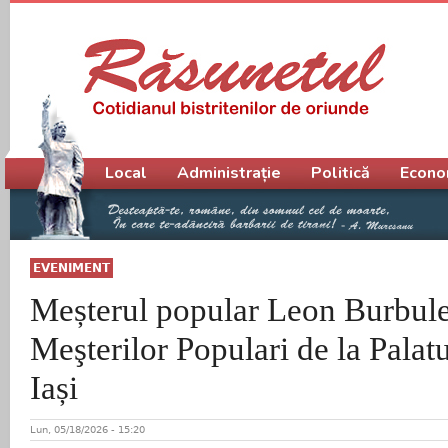
Meniu principal
Local
Administrație
Politică
Econo
EVENIMENT
Meșterul popular Leon Burbule
Meşterilor Populari de la Palatu
Iași
Lun, 05/18/2026 - 15:20