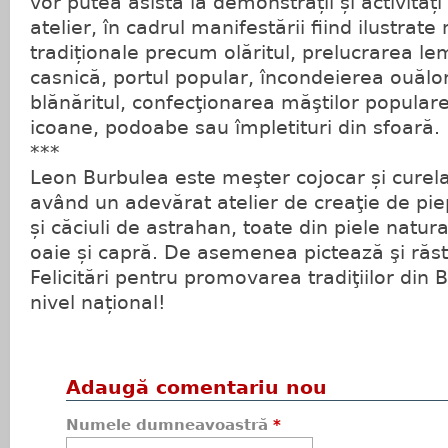
vor putea asista la demonstrații și activități
atelier, în cadrul manifestării fiind ilustrat
tradiționale precum olăritul, prelucrarea lem
casnică, portul popular, încondeierea ouălor,
blănăritul, confecţionarea măştilor populare
icoane, podoabe sau împletituri din sfoară.
***
Leon Burbulea este meşter cojocar și curela
având un adevărat atelier de creaţie de piep
și căciuli de astrahan, toate din piele natur
oaie și capră. De asemenea pictează şi răsti
Felicitări pentru promovarea tradiţiilor din 
nivel național!
Adaugă comentariu nou
Numele dumneavoastră
*