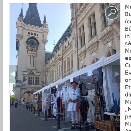
Me
Bu
(
Bâ
în
să
Me
es
Cu
Ev
or
Et
di
Mu
„M
pa
Mu