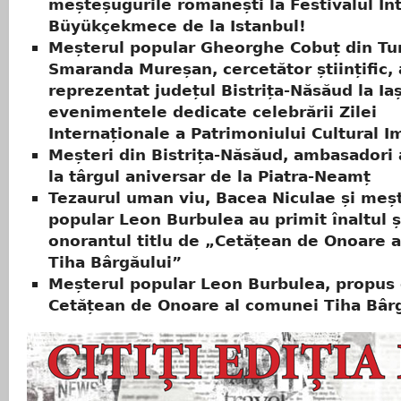
meșteșugurile românești la Festivalul In
Büyükçekmece de la Istanbul!
Meșterul popular Gheorghe Cobuț din Tur
Smaranda Mureșan, cercetător științific,
reprezentat județul Bistrița-Năsăud la Iaș
evenimentele dedicate celebrării Zilei
Internaționale a Patrimoniului Cultural I
Meșteri din Bistrița-Năsăud, ambasadori a
la târgul aniversar de la Piatra-Neamț
Tezaurul uman viu, Bacea Niculae și meș
popular Leon Burbulea au primit înaltul ș
onorantul titlu de „Cetățean de Onoare 
Tiha Bârgăului”
Meșterul popular Leon Burbulea, propus
Cetățean de Onoare al comunei Tiha Bâr