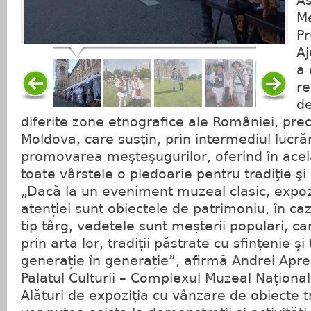
As
Me
Pr
Aj
a 
re
de
diferite zone etnografice ale României, pre
Moldova, care susţin, prin intermediul lucrări
promovarea meşteşugurilor, oferind în acela
toate vârstele o pledoarie pentru tradiţie şi 
„Dacă la un eveniment muzeal clasic, expozi
atenției sunt obiectele de patrimoniu, în ca
tip târg, vedetele sunt meșterii populari, ca
prin arta lor, tradiții păstrate cu sfințenie ș
generație în generație”, afirmă Andrei Apr
Palatul Culturii – Complexul Muzeal Național
Alături de expoziția cu vânzare de obiecte tra