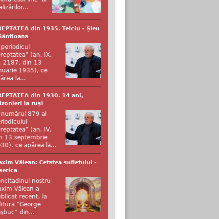
alizărilor...
EPTATEA din 1935. Telciu - Șieu
Sântioana
 periodicul
reptatea” (an. IX,
. 2187, din 13
nuarie 1935), ce
ărea la...
EPTATEA din 1930. 14 ani,
izonieri la ruși
 numărul 879 al
riodicului
reptatea” (an. IV,
n 13 septembrie
30), ce apărea la...
xim Vălean: Cetatea sufletului -
serica
ncitadinul nostru
xim Vălean a
blicat recent, la
itura "George
şbuc" din...