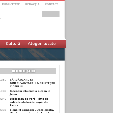
PUBLICITATE
REDACŢIA
CONTACT
e
ular de căutare
Cultură
Alegeri locale
16:56
SĂRBĂTOARE ȘI
BINECUVÂNTARE- LA CRISTEȘTII-
CICEULUI
15:38
Incendiu izbucnit la o casă în
Jelna
08:46
Biblioteca de vară. Timp de
calitate alături de copiii din
Rebra
08:32
Elena M Câmpan: „Dacă există.