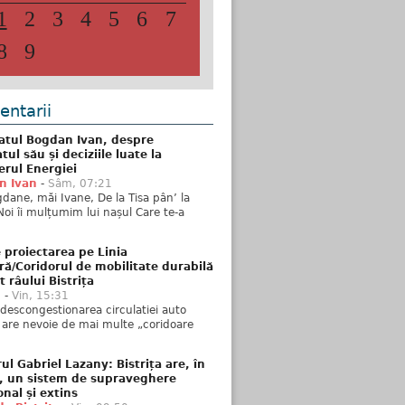
1
2
3
4
5
6
7
8
9
ntarii
atul Bogdan Ivan, despre
ul său și deciziile luate la
erul Energiei
n Ivan
-
Sâm, 07:21
dane, măi Ivane, De la Tisa pân’ la
Noi îi mulțumim lui nașul Care te-a
 proiectarea pe Linia
ră/Coridorul de mobilitate durabilă
t râului Bistrița
u
-
Vin, 15:31
descongestionarea circulatiei auto
a are nevoie de mai multe „coridoare
ul Gabriel Lazany: Bistrița are, în
t, un sistem de supraveghere
onal și extins