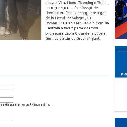
clasa a VI-a, Liceul Tehnologic Telciu.
Lotul județului a fost însoțit de
domnul profesor Gheorghe Retegan
de la Liceul Tehnologic „I. C.
Românul” Căianu Mic, iar din Comisia
Centrală a făcut parte doamna
profesoară Laora Cicșa de la Școala
Gimnazială „Enea Grapini” Șanț.
onfidenţial şi nu va fi făcut public.