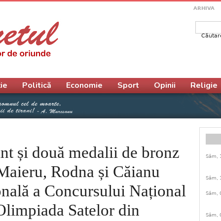
ARHIVA
Căutar
Form
ie
Politică
Economie
Sport
Opinii
Religie
nt și două medalii de bronz
Sâm, 
 Maieru, Rodna și Căianu
Sâm, 
onală a Concursului Național
Sâm, 
Olimpiada Satelor din
Sâm, 