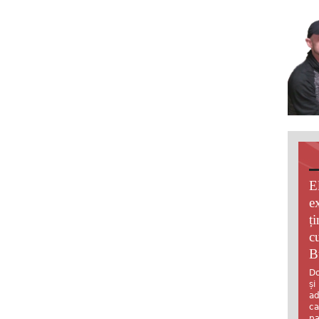
E
e
ț
c
B
Do
și
ad
ca
pa