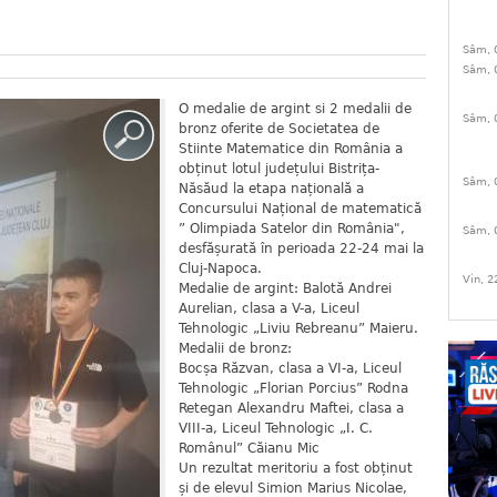
Sâm, 
Sâm, 
O medalie de argint si 2 medalii de
Sâm, 
bronz oferite de Societatea de
Stiinte Matematice din România a
obținut lotul județului Bistrița-
Sâm, 
Năsăud la etapa națională a
Concursului Național de matematică
” Olimpiada Satelor din România",
Sâm, 
desfășurată în perioada 22-24 mai la
Cluj-Napoca.
Vin, 2
Medalie de argint: Balotă Andrei
Aurelian, clasa a V-a, Liceul
Tehnologic „Liviu Rebreanu” Maieru.
Medalii de bronz:
Bocșa Răzvan, clasa a VI-a, Liceul
Tehnologic „Florian Porcius” Rodna
Retegan Alexandru Maftei, clasa a
VIII-a, Liceul Tehnologic „I. C.
Românul” Căianu Mic
Un rezultat meritoriu a fost obținut
și de elevul Simion Marius Nicolae,