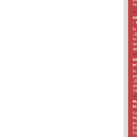
re
DR
– 
În
„D
nr
ia
ap
DR
pr
În
pe
„D
di
19
Ma
bi
Co
Ma
pu
Ed
Co