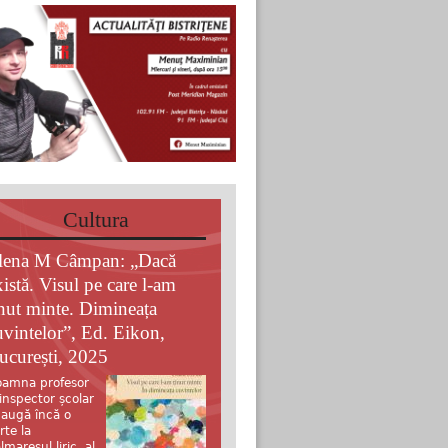
Cultura
lena M Câmpan: „Dacă
xistă. Visul pe care l-am
inut minte. Dimineața
uvintelor”, Ed. Eikon,
ucurești, 2025
amna profesor
 inspector școlar
augă încă o
rte la
lmaresul liric al