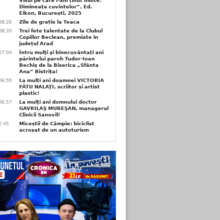
Visul pe care l-am ținut minte.
Dimineața cuvintelor”, Ed.
Eikon, București, 2025
08:26
Zile de grație la Teaca
08:20
Trei fete talentate de la Clubul
Copiilor Beclean, premiate in
județul Arad
07:04
Întru mulţi şi binecuvântați ani
părintelui paroh Tudor-Ioan
Bechiș de la Biserica „Sfânta
Ana” Bistrița!
06:59
La mulți ani doamnei VICTORIA
FĂTU NALAŢI, scriitor și artist
plastic!
06:57
La mulţi ani domnului doctor
GAVRILAŞ MUREŞAN, managerul
Clinicii Sanovil!
2:45
Miceștii de Câmpie: biciclist
acroșat de un autoturism