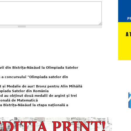
vii din Bistrița-Năsăud la Olimpiada Satelor
ă a concursului "Olimpiada satelor din
I și Medalie de aur! Bronz pentru Alin Mihăilă
impiada Satelor din România
ăud au obținut două medalii de argint și trei
țională de Matematică
ta Bistrița-Năsăud la etapa națională a