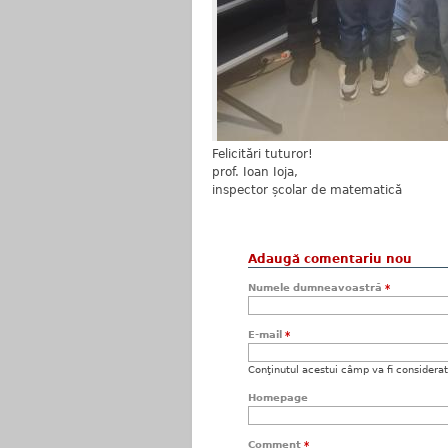
Felicitări tuturor!
prof. Ioan Ioja,
inspector școlar de matematică
Adaugă comentariu nou
Numele dumneavoastră
*
E-mail
*
Conţinutul acestui câmp va fi considerat c
Homepage
Comment
*