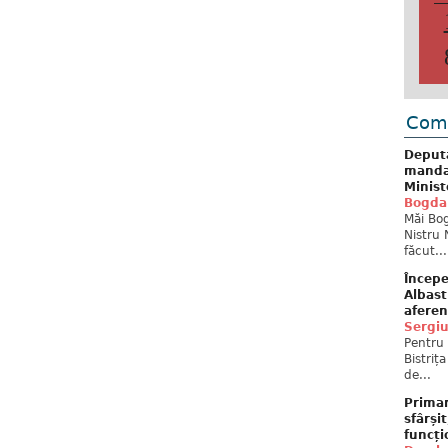
Come
Deput
mandat
Minist
Bogda
Măi Bog
Nistru 
făcut...
Începe
Albast
aferen
Sergi
Pentru 
Bistriț
de...
Primar
sfârși
funcți