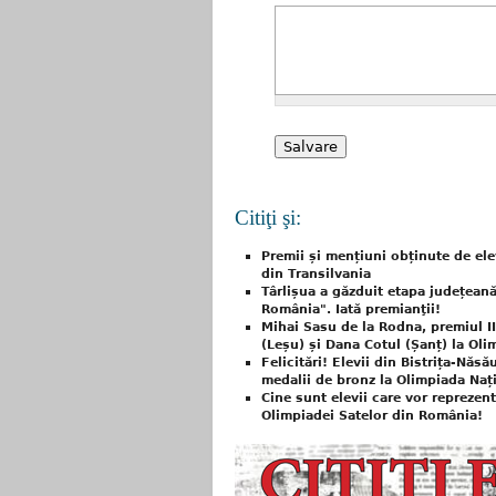
Citiţi şi:
Premii și mențiuni obținute de ele
din Transilvania
Târlișua a găzduit etapa județean
România". Iată premianţii!
Mihai Sasu de la Rodna, premiul II
(Leșu) și Dana Cotul (Șanț) la Ol
Felicitări! Elevii din Bistrița-Năs
medalii de bronz la Olimpiada Na
Cine sunt elevii care vor reprezen
Olimpiadei Satelor din România!