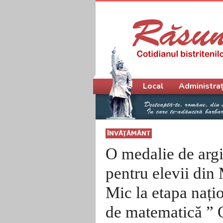
Meniu principal
Local
Administraț
ÎNVĂŢĂMÂNT
O medalie de argi
pentru elevii din
Mic la etapa nați
de matematică ” 