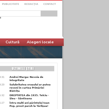
PUBLICITATE
REDACŢIA
CONTACT
e
ular de căutare
Cultură
Alegeri locale
8:31
Andrei Marga: Nevoia de
integritate
8:20
Salubritatea orașului ar putea
reveni în curtea Primăriei
Bistrița
6:32
DREPTATEA din 1935. Telciu -
Șieu – Sântioana
6:27
Întru mulți ani părintelui Ioan
Pop, preot paroh la Târlișua!