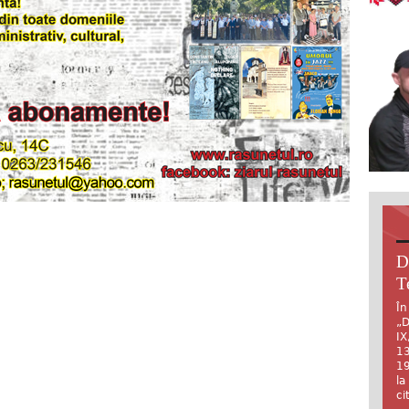
D
T
În
„D
IX
13
19
la
ci