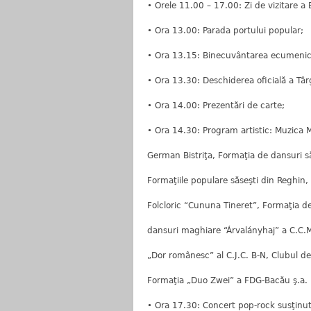
• Orele 11.00 – 17.00: Zi de vizitare a 
• Ora 13.00: Parada portului popular;
• Ora 13.15: Binecuvântarea ecumenic
• Ora 13.30: Deschiderea oficială a Târg
• Ora 14.00: Prezentări de carte;
• Ora 14.30: Program artistic: Muzica M
German Bistriţa, Formaţia de dansuri să
Formaţiile populare săseşti din Reghin,
Folcloric “Cununa Tineret”, Formaţia d
dansuri maghiare “Árvalányhaj” a C.C.M.
„Dor românesc” al C.J.C. B-N, Clubul de 
Formaţia „Duo Zwei” a FDG-Bacău ş.a.
• Ora 17.30: Concert pop-rock susţinut 