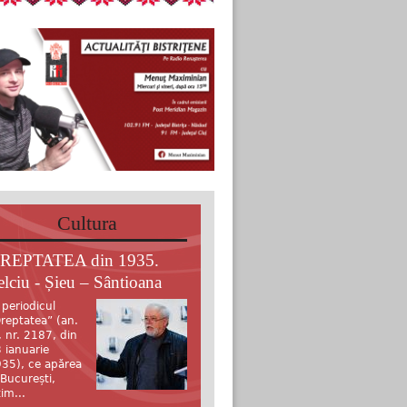
Cultura
REPTATEA din 1935.
elciu - Șieu – Sântioana
 periodicul
reptatea” (an.
, nr. 2187, din
 ianuarie
35), ce apărea
 București,
tim...