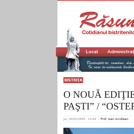
Meniu principal
Local
Administraț
BISTRIŢA
O NOUĂ EDIŢI
PAŞTI” / “OST
Joi, 04/02/2009 - 13:44
Prof. Ioan Arcălean