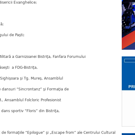
Bisericii Evanghelice;
ă;
ului de Paşti;
ilitară a Garnizoanei Bistriţa, Fanfara Forumului
seşti a FDG-Bistriţa,
 Sighişoara şi Tg. Mureş, Ansamblul
e dansuri “Sincrontanz” şi Formaţia de
, Ansamblul Folcloric Profesionist
dans sportiv “Floris” din Bistriţa,
de formaţiile “Epilogue” şi „Escape from” ale Centrului Cultural