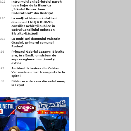
6:22
Întru mulți ani părintelui paroh
Ioan Bujor de la Biserica
„Sfântul Proroc Ioan
Botezătorul” din Bistrița!
6:20
La mulţi și binecuvântați ani
doamnei LENUŢA BURZO,
consilier achiziţii publice în
cadrul Consiliului Judeţean
Bistriţa-Năsăud!
6:18
La mulţi ani domnului Valentin
Grapini, primarul comunei
Rodna!
9:56
Primarul Gabriel Lazany: Bistrița
are, în sfârșit, un sistem de
supraveghere funcțional și
extins
9:49
Accident la ieșirea din Coldău.
Victimele au fost transportate la
spital
9:38
Biblioteca de vară din satul meu,
la Leșu!