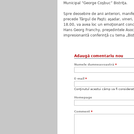
Municipal “George Coşbuc” Bistriţa.
Spre deosebire de anii anteriori, manif
precede Târgul de Paşti; aşadar, vineri,
18.00, va avea loc un emoţionant conce
Hans Georg Franchy, preşedintele Asocia
impresionantă conferinţă cu tema „Bistr
Adaugă comentariu nou
Numele dumneavoastră
*
E-mail
*
Conţinutul acestui câmp va fi considerat c
Homepage
Comment
*