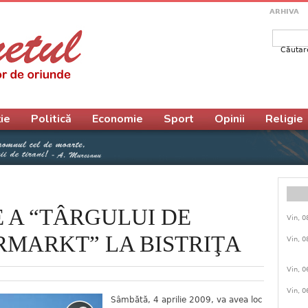
ARHIVA
Căutar
Form
ie
Politică
Economie
Sport
Opinii
Religie
E A “TÂRGULUI DE
Vin, 0
ERMARKT” LA BISTRIŢA
Vin, 0
Vin, 0
Vin, 0
Sâmbătă, 4 aprilie 2009, va avea loc