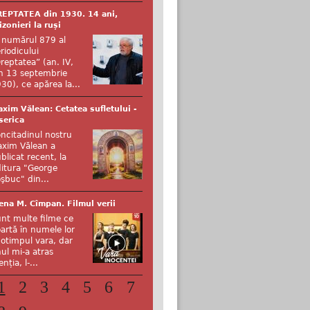
EPTATEA din 1930. 14 ani,
izonieri la ruși
 numărul 879 al
riodicului
reptatea” (an. IV,
n 13 septembrie
30), ce apărea la...
xim Vălean: Cetatea sufletului -
serica
ncitadinul nostru
xim Vălean a
blicat recent, la
itura "George
şbuc" din...
ena M. Cîmpan. Filmul verii
nt multe filme ce
artă în numele lor
otimpul vara, dar
ul mi-a atras
enția, l-...
1
2
3
4
5
6
7