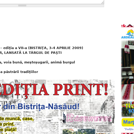
diţia a VII-a (BISTRIŢA, 3-4 APRILIE 2009)
R, LANSATĂ LA TÂRGUL DE PAŞTI
a, voia bună, meşteşugarii, animă burgul
 păstrării tradiţiilor