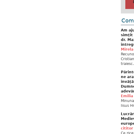
Come
Am aju
simțit
dr. Ma
întreg
Mirela
Recuno
Cristia
traiesc.
Părint
ne ara
învăță
Dumne
adevă
Emilia
Minunat
Iisus H
Lucrăr
Mediev
europe
cititor
Ce zice