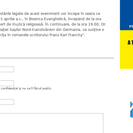
estările legate de acest eveniment vor începe în seara ce
 3 aprilie a.c., în Biserica Evanghelică, începând de la ora
rt de muzică religioasă. În continuare, de la ora 19.00, Dr.
ţiei Saşilor Nord-transilvăneni din Germania, va susţine o
iţa în romanele scriitorului Franz Karl Franchy”.
onfidenţial şi nu va fi făcut public.