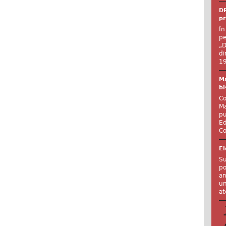
DR
pr
În
pe
„D
di
19
Ma
bi
Co
Ma
pu
Ed
Co
El
Su
po
an
un
at