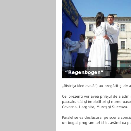
“Regenbogen”
„Bistriţa Medievală”) au pregătit şi de
Cei prezenţi vor avea prilejul de a adm
pascale, cât şi împletituri şi numeroase
Covasna, Harghita, Mureş şi Suceava.
Paralel se va desfăşura, pe scena spec
un bogat program artistic, având ca pun