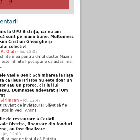
8
9
ntarii
ns la UPU Bistrița, iar eu am
 că sunt pe mâini bune. Mulţumesc
xim Cristian Gheorghe şi
ului colectiv!
 A. Olah
-
Joi, 13:07
stinta mea pentru d-nul doctor Maxim
n este infinita ! pot spune ca astazi mai
..
ele Vasile Beni: Schimbarea la Față
tă că Iisus Hristos nu este doar un
tor sau un proroc, ci Fiul lui
zeu, Dumnezeu adevărat și Om
rat
 Sirlincan
-
Joi, 12:47
 cuvânt de învățătură! Slăvit să fie
ristos în veci! Amin!
ile de restaurare a Cetății
ale Bistrița, finanțate din fonduri
ne, au fost finalizate
-
Joi, 12:08
 dl primar de faptul că Bistrița