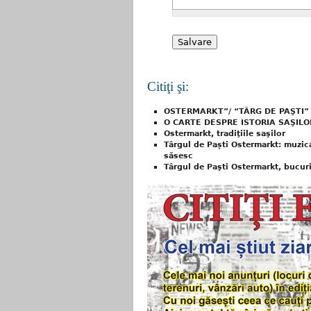
Citiţi şi:
OSTERMARKT”/ “TÂRG DE PAŞTI” – e
O CARTE DESPRE ISTORIA SAŞILO
Ostermarkt, tradiţiile saşilor
Târgul de Paști Ostermarkt: muzic
săsesc
Târgul de Paşti Ostermarkt, bucuria