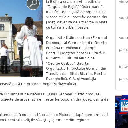
la Bistriţa cea de-a VII-a ediţie a
Vin, 0
“Târgului de Paşti”/ “Ostermarkt”,
manifestare iniţiată de organizaţiile
şi asociaţiile cu specific german din
Vin, 0
judeţ, devenită deja tradiţie în viaţa
culturală a urbei noastre.
Organizatorii din acest an (Forumul
Vin, 0
Democrat al Germanilor din Bistriţa,
Primăria municipiului Bistriţa,
Joi, 1
Centrul Judeţean pentru Cultură B-
N, Centrul Cultural Municipal
“George Coşbuc” Bistriţa,
Joi, 1
Organizaţia Tineretului German din
Transilvania – filiala Bistriţa, Parohia
Evanghelică, C.A. şi Asociaţia
Joi, 1
 această dată un program bogat şi diversificat.
ira şi cumpăra pe Pietonalul „Liviu Rebreanu” atât produse
 obiecte de artizanat ale meşterilor populari din judeţ, dar şi din
ial amenajată cu această ocazie pe Pietonal, după cum urmează,
ct central tradiţiile săseşti şi germane din regiune: