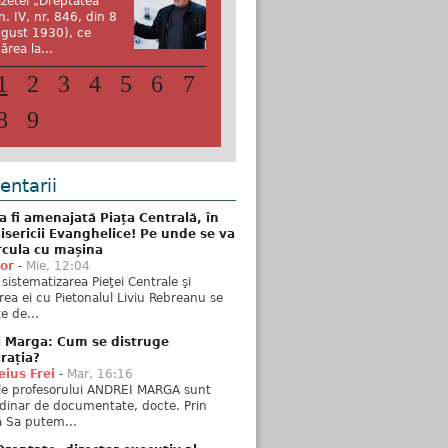
zetei „Dreptatea”
n. IV, nr. 846, din 8
gust 1930), ce
ărea la...
1
2
3
4
5
6
7
8
9
ntarii
 fi amenajată Piața Centrală, în
isericii Evanghelice! Pe unde se va
rcula cu mașina
tor
-
Mie, 12:04
sistematizarea Pieţei Centrale şi
rea ei cu Pietonalul Liviu Rebreanu se
e de...
i Marga: Cum se distruge
rația?
ius Frei
-
Mar, 16:16
ele profesorului ANDREI MARGA sunt
dinar de documentate, docte. Prin
 Sa putem...