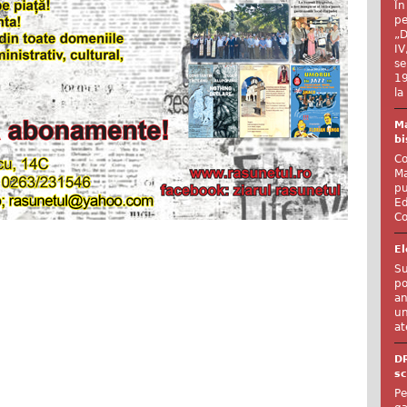
În
pe
„D
IV
se
19
la
Ma
bi
Co
Ma
pu
Ed
Co
El
Su
po
an
un
at
D
sc
Pe