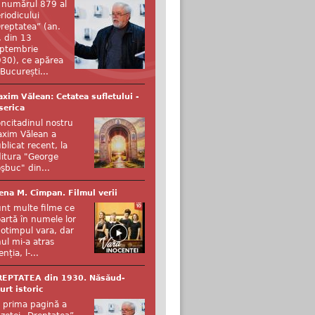
 numărul 879 al
riodicului
reptatea” (an.
, din 13
ptembrie
30), ce apărea
 București...
xim Vălean: Cetatea sufletului -
serica
ncitadinul nostru
xim Vălean a
blicat recent, la
itura "George
şbuc" din...
ena M. Cîmpan. Filmul verii
nt multe filme ce
artă în numele lor
otimpul vara, dar
ul mi-a atras
enția, l-...
REPTATEA din 1930. Năsăud-
urt istoric
 prima pagină a