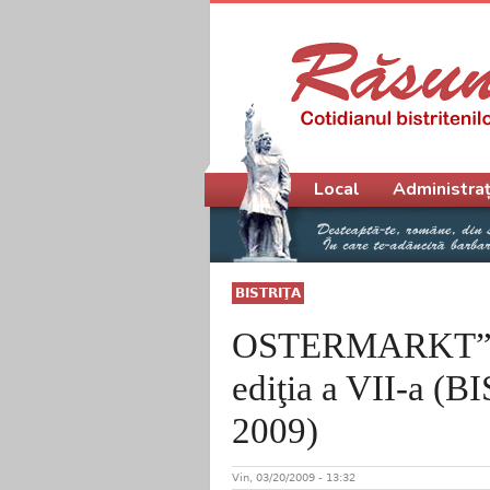
Meniu principal
Local
Administraț
BISTRIŢA
OSTERMARKT”/
ediţia a VII-a (
2009)
Vin, 03/20/2009 - 13:32