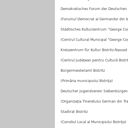
Demokratisches Forum der Deutschen in
(Forumul Democrat al Germanilor din bi
Städtisches Kulturzentrum “George Coş
(Centrul Cultural Municipal “George Coş
Kreiszentrum für Kultur Bistritz-Nassod
(Centrul Judeţean pentru Cultură Bistr
Bürgermeisteramt Bistritz
(Primăria municipiului Bistriţa)
Deutscher Jugendverein Siebenbürgen – F
(Organizaţia Tineretului German din Trans
Stadtrat Bistritz
(Consiliul Local al Municipiului Bistriţa)