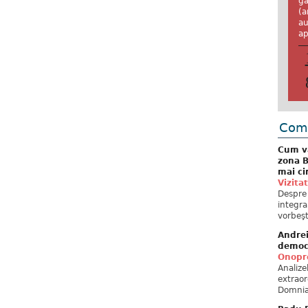
ga
(a
au
ap
Come
Cum va
zona B
mai ci
Vizita
Despre 
integra
vorbeşt
Andre
democ
Onopre
Analiz
extraor
Domnia