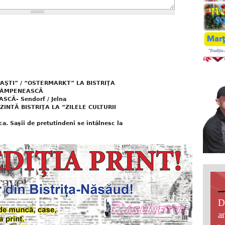
PAŞTI” / “OSTERMARKT” LA BISTRIŢA
 CÂMPENEASCĂ
CĂ- Sendorf / Jelna
NTĂ BISTRIŢA LA “ZILELE CULTURII
ca. Saşii de pretutindeni se întâlnesc la
D
an