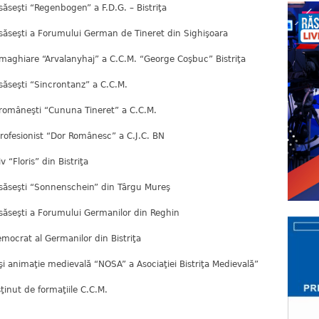
ăseşti “Regenbogen” a F.D.G. – Bistriţa
săseşti a Forumului German de Tineret din Sighişoara
maghiare “Arvalanyhaj” a C.C.M. “George Coşbuc” Bistriţa
ăseşti “Sincrontanz” a C.C.M.
româneşti “Cununa Tineret” a C.C.M.
rofesionist “Dor Românesc” a C.J.C. BN
 “Floris” din Bistriţa
săseşti “Sonnenschein” din Târgu Mureş
săseşti a Forumului Germanilor din Reghin
ocrat al Germanilor din Bistriţa
i animaţie medievală “NOSA” a Asociaţiei Bistriţa Medievală”
inut de formaţiile C.C.M.