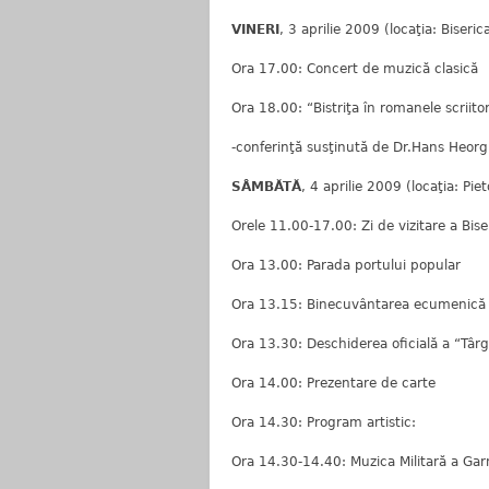
VINERI
, 3 aprilie 2009 (locaţia: Biseric
Ora 17.00: Concert de muzică clasică
Ora 18.00: “Bistriţa în romanele scriito
-conferinţă susţinută de Dr.Hans Heor
SÂMBĂTĂ
, 4 aprilie 2009 (locaţia: Pie
Orele 11.00-17.00: Zi de vizitare a Bise
Ora 13.00: Parada portului popular
Ora 13.15: Binecuvântarea ecumenică
Ora 13.30: Deschiderea oficială a “Târg
Ora 14.00: Prezentare de carte
Ora 14.30: Program artistic:
Ora 14.30-14.40: Muzica Militară a Garn