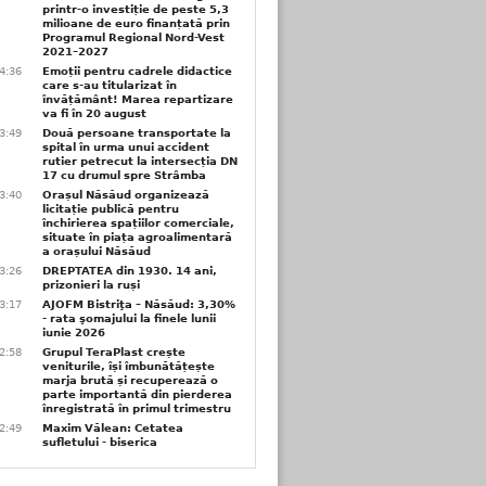
printr-o investiție de peste 5,3
milioane de euro finanțată prin
Programul Regional Nord-Vest
2021–2027
4:36
Emoții pentru cadrele didactice
care s-au titularizat în
învățământ! Marea repartizare
va fi în 20 august
3:49
Două persoane transportate la
spital în urma unui accident
rutier petrecut la intersecția DN
17 cu drumul spre Strâmba
3:40
Orașul Năsăud organizează
licitație publică pentru
închirierea spațiilor comerciale,
situate în piața agroalimentară
a orașului Năsăud
3:26
DREPTATEA din 1930. 14 ani,
prizonieri la ruși
3:17
AJOFM Bistriţa – Năsăud: 3,30%
- rata şomajului la finele lunii
iunie 2026
2:58
Grupul TeraPlast crește
veniturile, își îmbunătățește
marja brută și recuperează o
parte importantă din pierderea
înregistrată în primul trimestru
2:49
Maxim Vălean: Cetatea
sufletului - biserica