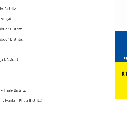
 Bistritz
striţa)
buc” Bistritz
buc” Bistriţa)
iţa-Năsăud)
iliale Bistritz
ilvania – Filiala Bistriţa)