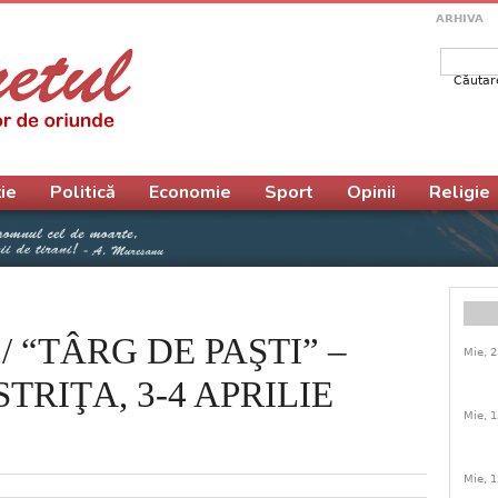
ARHIVA
Căutar
Form
ie
Politică
Economie
Sport
Opinii
Religie
 “TÂRG DE PAŞTI” –
Mie, 2
BISTRIŢA, 3-4 APRILIE
Mie, 1
Mie, 1