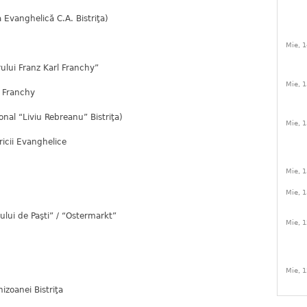
a Evanghelică C.A. Bistriţa)
Mie, 1
rului Franz Karl Franchy”
Mie, 1
g Franchy
tonal “Liviu Rebreanu” Bistriţa)
Mie, 1
ricii Evanghelice
Mie, 1
Mie, 1
ului de Paşti” / “Ostermarkt”
Mie, 1
Mie, 1
izoanei Bistriţa