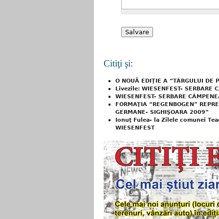
Citiţi şi:
O NOUĂ EDIŢIE A “TÂRGULUI DE 
Livezile: WIESENFEST- SERBARE
WIESENFEST- SERBARE CÂMPENEAS
FORMAŢIA “REGENBOGEN” REPREZI
GERMANE- SIGHIŞOARA 2009”
Ionuţ Fulea- la Zilele comunei Tea
WIESENFEST