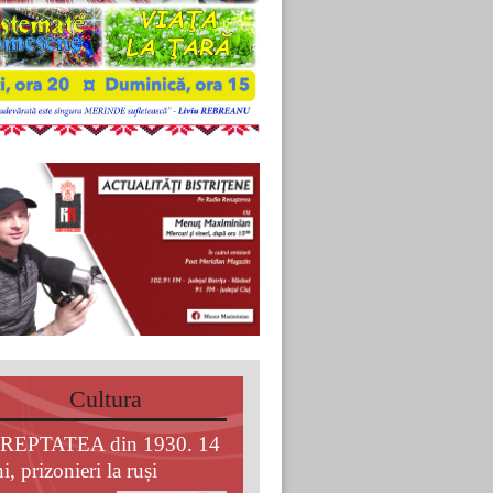
Cultura
REPTATEA din 1930. 14
i, prizonieri la ruși