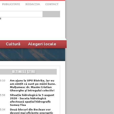
PUBLICITATE
REDACŢIA
CONTACT
e
ular de căutare
Cultură
Alegeri locale
3:10
Am ajuns la UPU Bistrița, iar eu
am simțit că sunt pe mâini bune.
Mulţumesc dr. Maxim Cristian
Gheorghe şi întregului colectiv!
5:58
Situația hidrologică la 5 august
2026 - Seceta hidrologică
afectează spațiul hidrografic
Someș-Tisa
5:34
Două blocuri din Beclean vor
deveni mai eficiente energetic