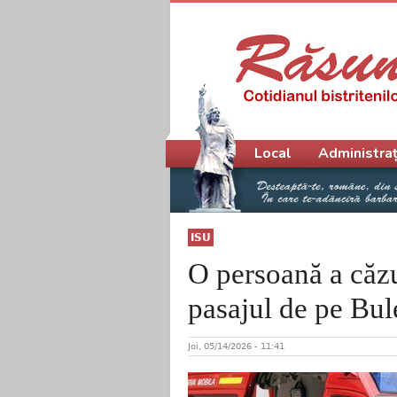
Meniu principal
Local
Administraț
ISU
O persoană a căzut
pasajul de pe Bu
Joi, 05/14/2026 - 11:41