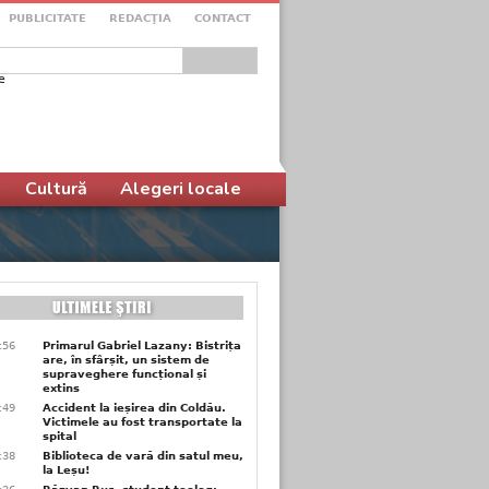
PUBLICITATE
REDACŢIA
CONTACT
e
ular de căutare
Cultură
Alegeri locale
9:56
Primarul Gabriel Lazany: Bistrița
are, în sfârșit, un sistem de
supraveghere funcțional și
extins
9:49
Accident la ieșirea din Coldău.
Victimele au fost transportate la
spital
9:38
Biblioteca de vară din satul meu,
la Leșu!