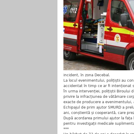
incident, în zona Decebal.
La locul evenimentului, polițiștii au c
accidentat în timp ce ar fi intenționat s
În urma intervenției, polițiștii Biroulu
privire la infracțiunea de vătămare corp
exacte de producere a evenimentului, 
Echipajul de prim ajutor SMURD a prelua
ani, conștientă și cooperantă, care pr
După acordarea primului ajutor la fața 
pentru investigații medicale suplimenta
***