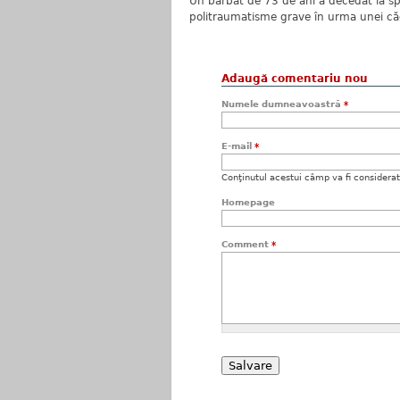
Un bărbat de 73 de ani a decedat la spit
politraumatisme grave în urma unei căde
Adaugă comentariu nou
Numele dumneavoastră
*
E-mail
*
Conţinutul acestui câmp va fi considerat c
Homepage
Comment
*