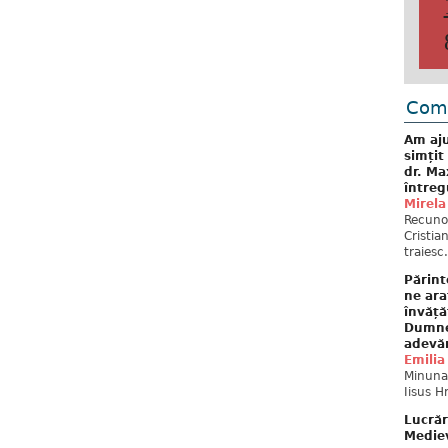
Come
Am aju
simțit
dr. Ma
întreg
Mirela
Recuno
Cristia
traiesc.
Părint
ne ara
învăță
Dumne
adevă
Emilia
Minunat
Iisus H
Lucrăr
Mediev