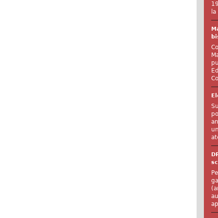
19
la
Ma
bi
Co
Ma
pu
Ed
Co
El
Su
po
an
un
at
D
sc
Pe
ga
(a
au
ap