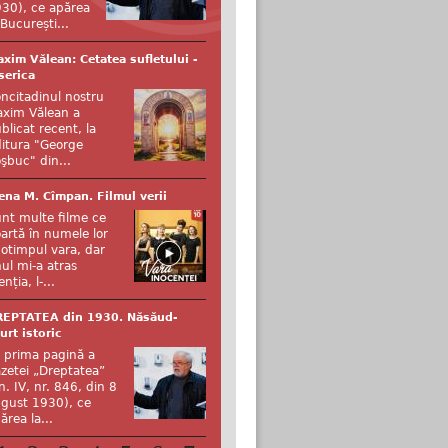
30), ce apărea
 București...
xim Vălean: Cetatea sufletului -
serica
ncitadinul nostru
xim Vălean a
blicat recent, la
itura "George
şbuc" din...
ena M. Cîmpan. Filmul verii
nt multe filme ce
artă în numele lor
otimpul vara, dar
ul mi-a atras
enția, l-...
REPTATEA din 1930. Năsăud-
urt istoric
 prima pagină a
zetei „Dreptatea”
n. IV, nr. 846, din 8
gust 1930), ce
ărea la...