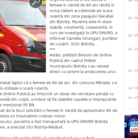
Joi, 1
femeie în vârstă de 80 ani rănită în
urma căderii accidentale pe scara
rulantă din zona pasajului Decebal
Joi, 1
din Bistrița. Pacienta este în stare
stabilă, conștientă, cooperantă, în
curs de investigații la UPU-SMURD, a
Joi, 1
informat Camelia Strungari, purtător
de cuvânt, SCJU Bistrița.
Joi, 1
***
Astăzi, polițiștii Biroului de Ordine
Publică din cadrul Poliției
municipiului Bistrița s-au sesizat
Joi, 1
direct cu privire la producerea unui
onstatat faptul că o femeie de 80 de ani, din comuna Mărișelu s-a
ă utilizeze o scară rulantă.
Joi, 1
i de Ordine Publică au întocmit un dosar de cercetare penală cu
Joi, 1
orală din culpă, urmând să fie stabilite cauzele și împrejurările
a menționat IPJ BN.
t de la locul solicitării o femeie în vârstă de aproximativ 80 de
ezenta un traumatism cranian minor.
locului, pacienta a fost transportată la UPU-SMURD Bistrița
re, a precizat ISU Bistrița-Năsăud.