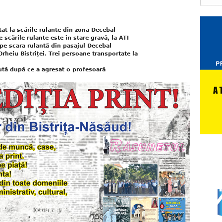
at la scările rulante din zona Decebal
 scările rulante este în stare gravă, la ATI
pe scara rulantă din pasajul Decebal
rheiu Bistriței. Trei persoane transportate la
nută după ce a agresat o profesoară