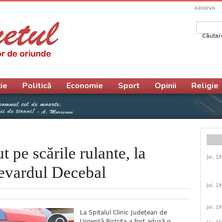
ARHIVA
Căutar
Form
ie
Politică
Economie
Sport
Opinii
Religie
 pe scările rulante, la
Joi, 1
levardul Decebal
Joi, 1
Joi, 1
La Spitalul Clinic Județean de
Urgență Bistrița a fost adusă o