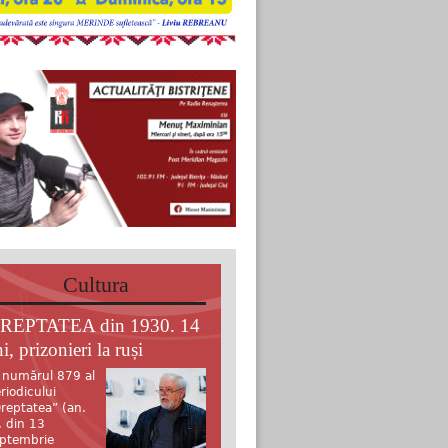
Cultura
REPTATEA din 1930. 14
i, prizonieri la ruși
 numărul 879 al
riodicului
reptatea” (an.
, din 13
ptembrie