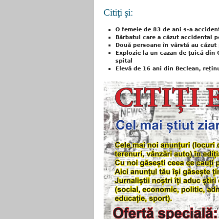
Citiţi şi:
O femeie de 83 de ani s-a accident
Bărbatul care a căzut accidental pe
Două persoane în vârstă au căzut 
Explozie la un cazan de țuică din O
spital
Elevă de 16 ani din Beclean, reți