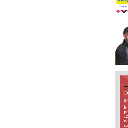
D
an
În
pe
„D
IV
se