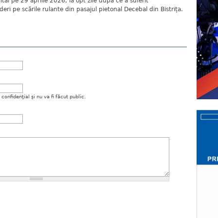
al pe 29 aprilie 2026, la opt zile după ce a suferit
ri pe scările rulante din pasajul pietonal Decebal din Bistrița.
onfidenţial şi nu va fi făcut public.