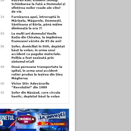
6:26
Răzvan Rus, student teolog:
Schimbarea la Față a Domnului și
sfințirea noilor roade ale viței-
de-vie
6:14
Furnizarea apei, întreruptă în
Mărișelu, Măgurele, Domnești,
Sântioana și Bârla, până mâine
dimineață la ora 7!
5:50
La mulți ani domnului Vasile
Rațiu din Chiraleș, la împlinirea
frumoasei vârste de 85 de ani!
3:56
Șofer, domiciliat în SUA, depistat
băut la volan, în urma unui
accident cu pagube materiale.
Poliția a fost sesizată prin
sistemul eCall
3:49
Două persoane transportate la
spital, în urma unui accident
rutier produs la ieșirea din Șieu
Măgheruș
3:40
Victor Știr: Adevărurile
”Revoluției” din 1989
3:32
Șofer din Năsăud, care circula
haotic, depistat băut la volan