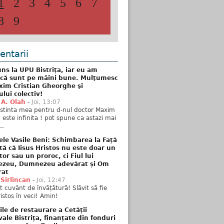
1
2
3
4
5
6
7
8
9
ntarii
ns la UPU Bistrița, iar eu am
 că sunt pe mâini bune. Mulţumesc
xim Cristian Gheorghe şi
ului colectiv!
 A. Olah
-
Joi, 13:07
stinta mea pentru d-nul doctor Maxim
n este infinita ! pot spune ca astazi mai
..
ele Vasile Beni: Schimbarea la Față
tă că Iisus Hristos nu este doar un
tor sau un proroc, ci Fiul lui
zeu, Dumnezeu adevărat și Om
rat
 Sirlincan
-
Joi, 12:47
 cuvânt de învățătură! Slăvit să fie
ristos în veci! Amin!
ile de restaurare a Cetății
ale Bistrița, finanțate din fonduri