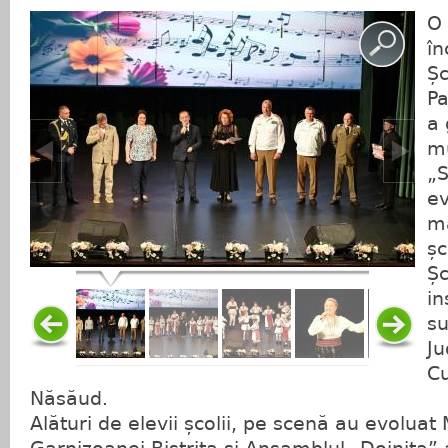
O 
în
Șc
Pa
a 
mu
„S
ev
ma
șc
Șc
in
su
Ju
Cu
Năsăud.
Alături de elevii școlii, pe scenă au evoluat 