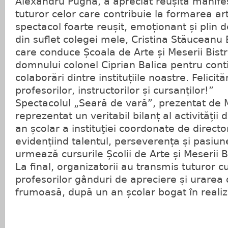
Alexandru Pugna, a apreciat reușita manifest
tuturor celor care contribuie la formarea arti
spectacol foarte reușit, emoționant și plin de
din suflet colegei mele, Cristina Stăuceanu
care conduce Școala de Arte și Meserii Bistr
domnului colonel Ciprian Balica pentru con
colaborări dintre instituțiile noastre. Felicită
profesorilor, instructorilor și cursanților!”
Spectacolul „Seară de vară”, prezentat de
reprezentat un veritabil bilanț al activității
an școlar a instituţiei coordonate de directo
evidențiind talentul, perseverența și pasiun
urmează cursurile Școlii de Arte și Meserii Bi
La final, organizatorii au transmis tuturor cu
profesorilor gânduri de apreciere și urarea
frumoasă, după un an școlar bogat în realiză