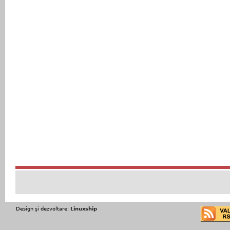
Design şi dezvoltare:
Linuxship