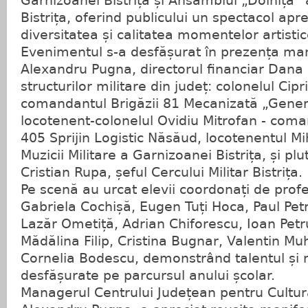
Garnizoanei Bistrița și Ansamblul „Doinița” a
Bistrița, oferind publicului un spectacol apr
diversitatea și calitatea momentelor artisti
Evenimentul s-a desfășurat în prezența ma
Alexandru Pugna, directorul financiar Dana 
structurilor militare din județ: colonelul Cipr
comandantul Brigăzii 81 Mecanizată „Gener
locotenent-colonelul Ovidiu Mitrofan - coma
405 Sprijin Logistic Năsăud, locotenentul Mih
Muzicii Militare a Garnizoanei Bistrița, și pl
Cristian Rupa, șeful Cercului Militar Bistrița.
Pe scenă au urcat elevii coordonați de profe
Gabriela Cochișă, Eugen Tuți Hoca, Paul Pet
Lazăr Ometiță, Adrian Chiforescu, Ioan Petr
Mădălina Filip, Cristina Bugnar, Valentin Mu
Cornelia Bodescu, demonstrând talentul și r
desfășurate pe parcursul anului școlar.
Managerul Centrului Județean pentru Cultur