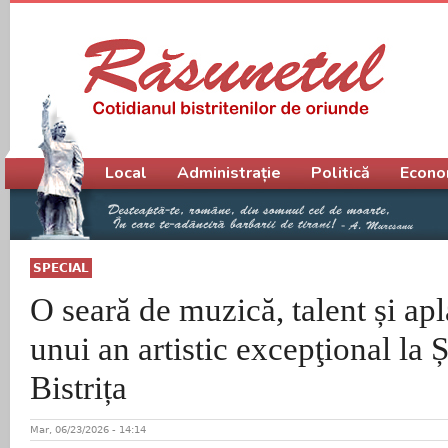
Meniu principal
Local
Administrație
Politică
Econo
SPECIAL
O seară de muzică, talent și apl
unui an artistic excepţional la 
Bistrița
Mar, 06/23/2026 - 14:14