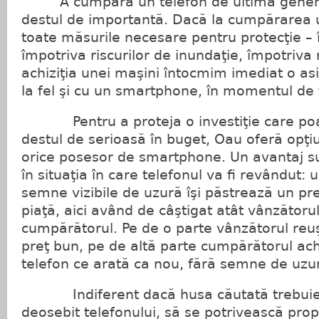
A cumpăra un telefon de ultimă generaţi
destul de importantă. Dacă la cumpărarea 
toate măsurile necesare pentru protecţie – î
împotriva riscurilor de inundaţie, împotriva r
achiziţia unei maşini întocmim imediat o asi
la fel şi cu un smartphone, în momentul de 
Pentru a proteja o investiţie care poa
destul de serioasă în buget, Oau oferă opţiu
orice posesor de smartphone. Un avantaj s
în situaţia în care telefonul va fi revândut
semne vizibile de uzură îşi păstrează un pr
piaţă, aici având de câştigat atât vânzătorul,
cumpărătorul. Pe de o parte vânzătorul reu
preţ bun, pe de altă parte cumpărătorul ach
telefon ce arată ca nou, fără semne de uzu
Indiferent dacă husa căutată trebuie s
deosebit telefonului, să se potrivească propr