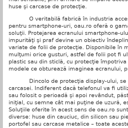
huse şi carcase de protecţie.
O veritabilă fabrică în industria acceso
pentru smartphone-uri, oau.ro oferă o gamă
soluţii. Protejarea ecranului smartphone-ului
impurităţi şi praf devine un obiectiv îndepli
variate de folii de protecţie. Disponibile în
mulţumi orice gusturi, astfel de folii pot fi u
plastic sau din sticlă, cu protecţie împotriva
modele ce obturează imaginea ecranului, priv
Dincolo de protecţia display-ului, se i
carcasei. Indiferent dacă telefonul va fi util
sau folosit o perioadă şi apoi revândut, păs
iniţial, cu semne cât mai puţine de uzură, e
Soluţiile oferite în acest sens de oau.ro sun
diverse: huse din cauciuc, din silicon sau pie
portofel sau carcase metalice – toate aces