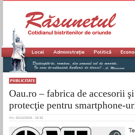
Meniu principal
Local
Administrație
Politică
Econo
PUBLICITATE
Oau.ro – fabrica de accesorii şi
protecţie pentru smartphone-ur
Vin, 02/12/2016 - 10:32
Te