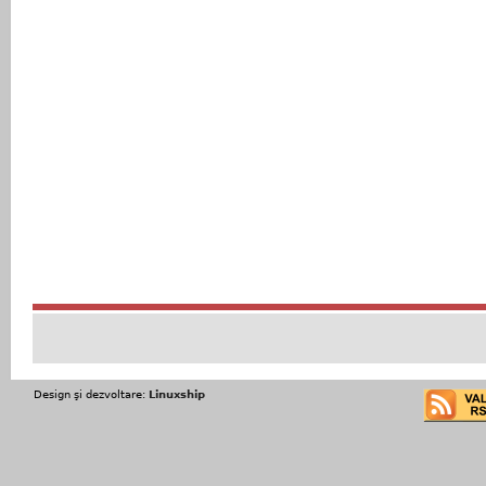
Design şi dezvoltare:
Linuxship