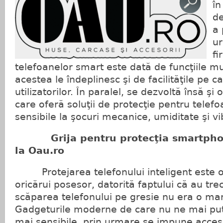
în
de
a 
ur
fi
telefoanelor smart este dată de funcţiile mu
acestea le îndeplinesc şi de facilităţile pe c
utilizatorilor. În paralel, se dezvoltă însă şi 
care oferă soluţii de protecţie pentru telefo
sensibile la şocuri mecanice, umiditate şi vib
Grija pentru protecţia smartpho
la Oau.ro
Protejarea telefonului inteligent este 
oricărui posesor, datorită faptului că au tre
scăparea telefonului pe gresie nu era o ma
Gadgeturile moderne de care nu ne mai put
mai sensibile, prin urmare se impune accesor