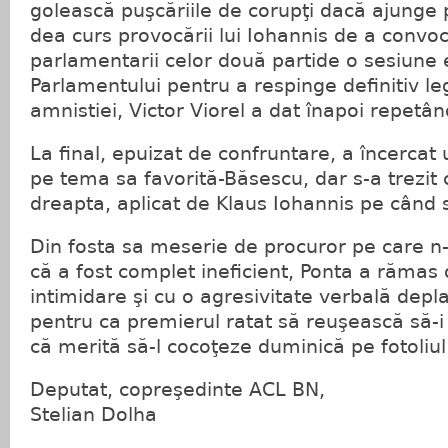
golească puşcăriile de corupţi dacă ajunge p
dea curs provocării lui Iohannis de a convo
parlamentarii celor două partide o sesiune 
Parlamentului pentru a respinge definitiv legi
amnistiei, Victor Viorel a dat înapoi repetân
La final, epuizat de confruntare, a încercat
pe tema sa favorită-Băsescu, dar s-a trezit
dreapta, aplicat de Klaus Iohannis pe când 
Din fosta sa meserie de procuror pe care n
că a fost complet ineficient, Ponta a răma
intimidare şi cu o agresivitate verbală depl
pentru ca premierul ratat să reuşească să-
că merită să-l cocoţeze duminică pe fotoliul
Deputat, copreşedinte ACL BN,
Stelian Dolha