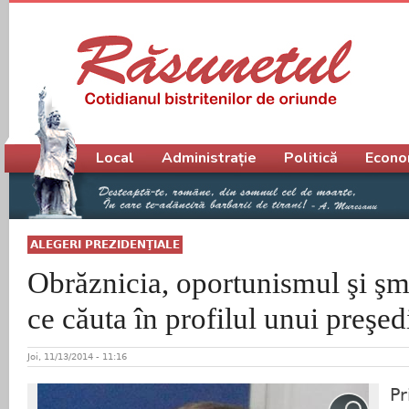
Meniu principal
Local
Administrație
Politică
Econo
ALEGERI PREZIDENŢIALE
Obrăznicia, oportunismul şi şm
ce căuta în profilul unui preşed
Joi, 11/13/2014 - 11:16
Pr