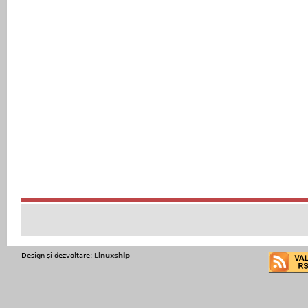
Design şi dezvoltare:
Linuxship