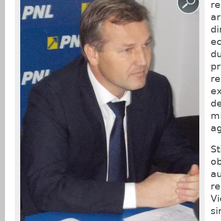
re
ar
di
ec
du
pr
re
ex
de
mi
ag
St
ob
au
re
Vi
si