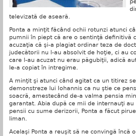
pe
di
televizată de aseară.
Ponta a minţit făcând ochii rotunzi atunci c
pumnii în piept că are o sentinţă definitivă 
acuzaţia că şi-a plagiat ordinar teza de docto
judecătorii nu l-au absolvit de hoţie, ci au c
care l-au acuzat nu erau păgubiţii, adică aut
le-a copiat în intregime.
A minţit şi atunci când agitat ca un titirez se
demonstreze lui Iohannis ca nu ştie ce pens
soacră, amestecând de-a valma pensia min
garantat. Abia după ce mii de internauţi au
pensii cu sume derizorii, Ponta a făcut pirue
liman.
Acelaşi Ponta a reuşit să ne convingă încă 