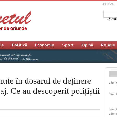
ARHIVA
Căutar
Form
ie
Politică
Economie
Sport
Opinii
Religie
nute în dosarul de deținere
Sâm, 
j. Ce au descoperit polițiștii
Sâm, 
Sâm, 
Sâm, 