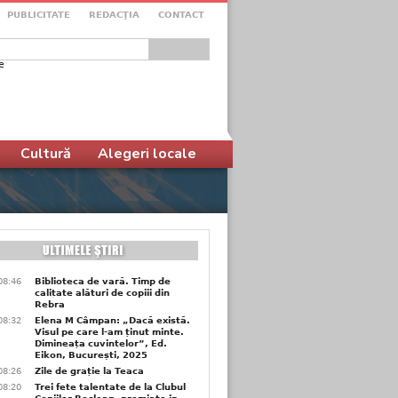
PUBLICITATE
REDACŢIA
CONTACT
e
ular de căutare
Cultură
Alegeri locale
08:46
Biblioteca de vară. Timp de
calitate alături de copiii din
Rebra
08:32
Elena M Câmpan: „Dacă există.
Visul pe care l-am ținut minte.
Dimineața cuvintelor”, Ed.
Eikon, București, 2025
08:26
Zile de grație la Teaca
08:20
Trei fete talentate de la Clubul