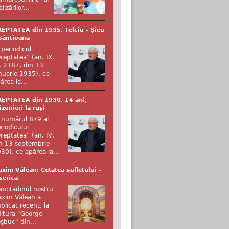
alizărilor...
EPTATEA din 1935. Telciu - Șieu
Sântioana
 periodicul
reptatea” (an. IX,
. 2187, din 13
nuarie 1935), ce
ărea la...
EPTATEA din 1930. 14 ani,
izonieri la ruși
 numărul 879 al
riodicului
reptatea” (an. IV,
n 13 septembrie
30), ce apărea la...
xim Vălean: Cetatea sufletului -
serica
ncitadinul nostru
xim Vălean a
blicat recent, la
itura "George
şbuc" din...