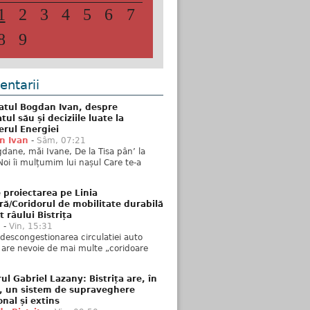
1
2
3
4
5
6
7
8
9
ntarii
atul Bogdan Ivan, despre
ul său și deciziile luate la
erul Energiei
n Ivan
-
Sâm, 07:21
dane, măi Ivane, De la Tisa pân’ la
Noi îi mulțumim lui nașul Care te-a
 proiectarea pe Linia
ră/Coridorul de mobilitate durabilă
t râului Bistrița
u
-
Vin, 15:31
descongestionarea circulatiei auto
a are nevoie de mai multe „coridoare
ul Gabriel Lazany: Bistrița are, în
t, un sistem de supraveghere
onal și extins