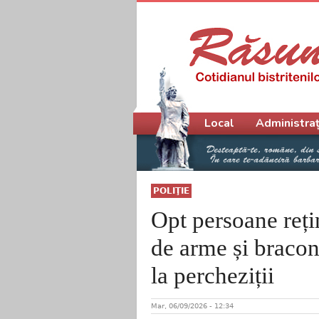
Meniu principal
Local
Administraț
POLIŢIE
Opt persoane reți
de arme și bracona
la percheziții
Mar, 06/09/2026 - 12:34