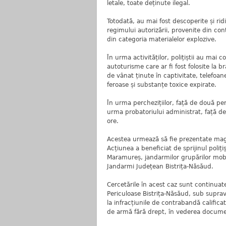
letale, toate deținute ilegal.
Totodată, au mai fost descoperite și rid
regimului autorizării, provenite din c
din categoria materialelor explozive.
În urma activităților, polițiștii au mai 
autoturisme care ar fi fost folosite la
de vânat ținute în captivitate, telefoa
feroase și substanțe toxice expirate.
În urma perchezițiilor, față de două per
urma probatoriului administrat, față de
ore.
Acestea urmează să fie prezentate magis
Acțiunea a beneficiat de sprijinul poliți
Maramureș, jandarmilor grupărilor mobi
Jandarmi Județean Bistrița-Năsăud.
Cercetările în acest caz sunt continuate
Periculoase Bistrița-Năsăud, sub supra
la infracțiunile de contrabandă califica
de armă fără drept, în vederea documentăr