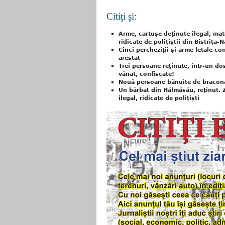
Citiţi şi:
Arme, cartușe deținute ilegal, mate
ridicate de polițiștii din Bistrița-
Cinci percheziţii şi arme letale co
arestat
Trei persoane reţinute, într-un do
vânat, confiscate!
Nouă persoane bănuite de braconaj,
Un bărbat din Hălmăsău, reţinut. 
ilegal, ridicate de polițiști