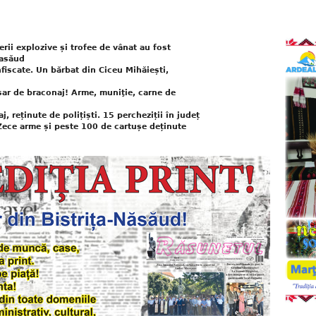
rii explozive și trofee de vânat au fost
Nasăud
nfiscate. Un bărbat din Ciceu Mihăiești,
sar de braconaj! Arme, muniţie, carne de
 reținute de polițiști. 15 percheziții în județ
Zece arme și peste 100 de cartușe deținute