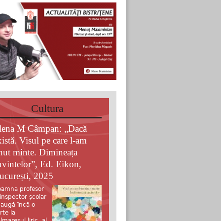
Cultura
lena M Câmpan: „Dacă
xistă. Visul pe care l-am
inut minte. Dimineața
uvintelor”, Ed. Eikon,
ucurești, 2025
amna profesor
 inspector școlar
augă încă o
rte la
lmaresul liric al