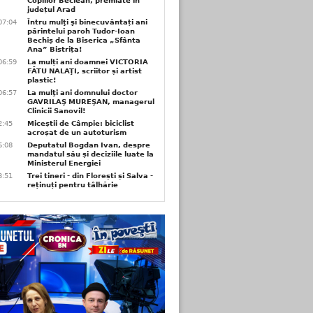
Copiilor Beclean, premiate in
județul Arad
07:04
Întru mulţi şi binecuvântați ani
părintelui paroh Tudor-Ioan
Bechiș de la Biserica „Sfânta
Ana” Bistrița!
06:59
La mulți ani doamnei VICTORIA
FĂTU NALAŢI, scriitor și artist
plastic!
06:57
La mulţi ani domnului doctor
GAVRILAŞ MUREŞAN, managerul
Clinicii Sanovil!
2:45
Miceștii de Câmpie: biciclist
acroșat de un autoturism
6:08
Deputatul Bogdan Ivan, despre
mandatul său și deciziile luate la
Ministerul Energiei
3:51
Trei tineri - din Florești și Salva -
reținuți pentru tâlhărie