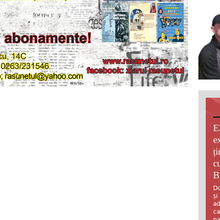
E
e
ț
c
B
Do
și
ad
ca
pa