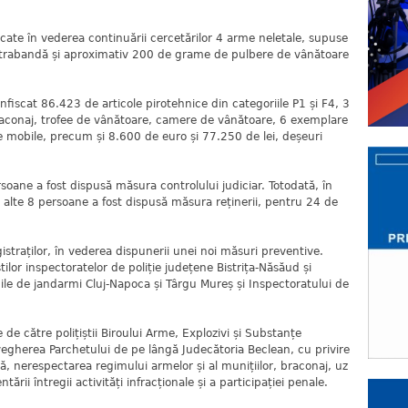
icate în vederea continuării cercetărilor 4 arme neletale, supuse
ontrabandă și aproximativ 200 de grame de pulbere de vânătoare
confiscat 86.423 de articole pirotehnice din categoriile P1 și F4, 3
 braconaj, trofee de vânătoare, camere de vânătoare, 6 exemplare
ne mobile, precum și 8.600 de euro și 77.250 de lei, deșeuri
soane a fost dispusă măsura controlului judiciar. Totodată, în
 alte 8 persoane a fost dispusă măsura reținerii, pentru 24 de
traților, în vederea dispunerii unei noi măsuri preventive.
știlor inspectoratelor de poliție județene Bistrița-Năsăud și
le de jandarmi Cluj-Napoca și Târgu Mureș și Inspectoratului de
 de către polițiștii Biroului Arme, Explozivi și Substanțe
vegherea Parchetului de pe lângă Judecătoria Beclean, cu privire
tă, nerespectarea regimului armelor și al munițiilor, braconaj, uz
ii întregii activități infracționale și a participației penale.