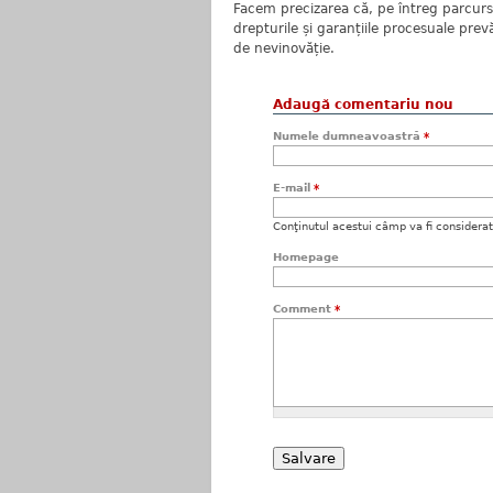
Facem precizarea că, pe întreg parcurs
drepturile și garanțiile procesuale pr
de nevinovăție.
Adaugă comentariu nou
Numele dumneavoastră
*
E-mail
*
Conţinutul acestui câmp va fi considerat c
Homepage
Comment
*