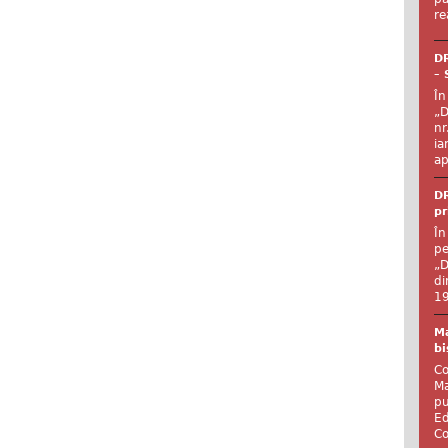
re
DR
– 
În
„D
nr
ia
ap
DR
pr
În
pe
„D
di
19
Ma
bi
Co
Ma
pu
Ed
Co