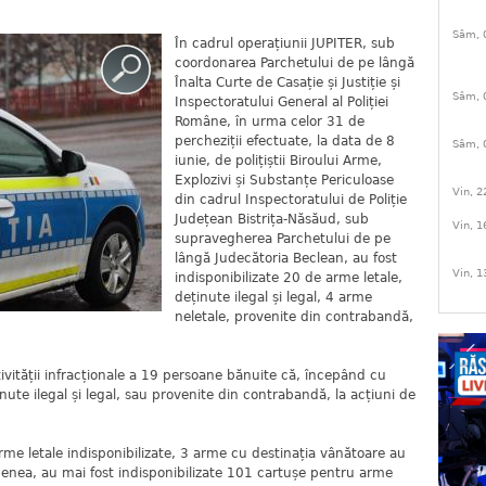
Sâm, 
În cadrul operațiunii JUPITER, sub
coordonarea Parchetului de pe lângă
Înalta Curte de Casație și Justiție și
Sâm, 
Inspectoratului General al Poliției
Române, în urma celor 31 de
percheziții efectuate, la data de 8
Sâm, 
iunie, de polițiștii Biroului Arme,
Explozivi și Substanțe Periculoase
Vin, 2
din cadrul Inspectoratului de Poliție
Județean Bistrița-Năsăud, sub
Vin, 1
supravegherea Parchetului de pe
lângă Judecătoria Beclean, au fost
Vin, 1
indisponibilizate 20 de arme letale,
deținute ilegal și legal, 4 arme
neletale, provenite din contrabandă,
ivității infracționale a 19 persoane bănuite că, începând cu
inute ilegal și legal, sau provenite din contrabandă, la acțiuni de
arme letale indisponibilizate, 3 arme cu destinația vânătoare au
emenea, au mai fost indisponibilizate 101 cartușe pentru arme