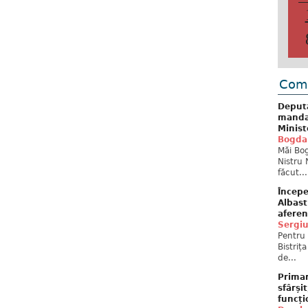
Come
Deput
mandat
Minist
Bogda
Măi Bog
Nistru 
făcut...
Începe
Albast
aferen
Sergi
Pentru 
Bistriț
de...
Primar
sfârși
funcți