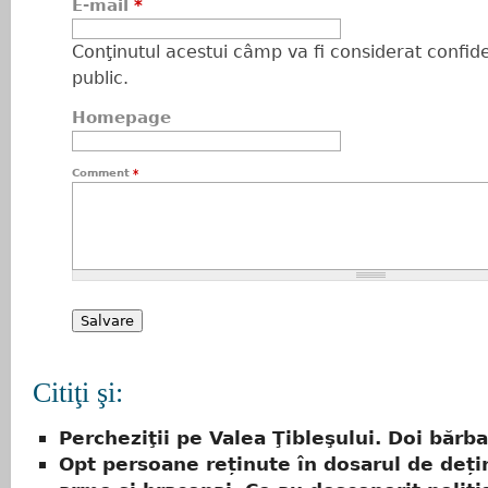
E-mail
*
Conţinutul acestui câmp va fi considerat confiden
public.
Homepage
Comment
*
Citiţi şi:
Percheziţii pe Valea Ţibleşului. Doi bărbaţ
Opt persoane reținute în dosarul de deți