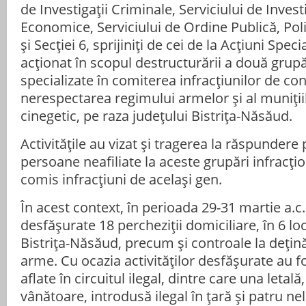
de Investigații Criminale, Serviciului de Invest
Economice, Serviciului de Ordine Publică, Pol
și Secției 6, sprijiniți de cei de la Acțiuni Speci
acționat în scopul destructurării a două grupăr
specializate în comiterea infracțiunilor de con
nerespectarea regimului armelor și al muniții
cinegetic, pe raza județului Bistrița-Năsăud.
Activitățile au vizat și tragerea la răspunder
persoane neafiliate la aceste grupări infracți
comis infracțiuni de același gen.
În acest context, în perioada 29-31 martie a.c.
desfășurate 18 percheziții domiciliare, în 6 loc
Bistrița-Năsăud, precum și controale la dețină
arme. Cu ocazia activităților desfășurate au f
aflate în circuitul ilegal, dintre care una letală
vânătoare, introdusă ilegal în țară și patru nel