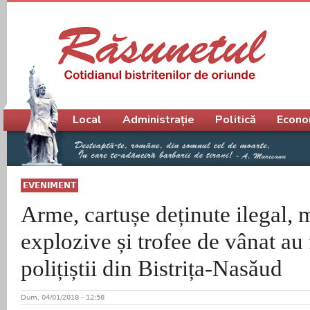
Meniu principal
Local
Administrație
Politică
Econo
EVENIMENT
Arme, cartușe deținute ilegal, m
explozive și trofee de vânat au 
polițiștii din Bistrița-Nasăud
Dum, 04/01/2018 - 12:58