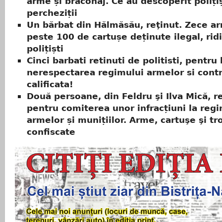
arme și braconaj. Ce au descoperit polițiș
percheziții
Un bărbat din Hălmăsău, reţinut. Zece ar
peste 100 de cartușe deținute ilegal, rid
polițiști
Cinci barbati retinuti de politisti, pentru
nerespectarea regimului armelor si cont
calificata!
Două persoane, din Feldru şi Ilva Mică, r
pentru comiterea unor infracțiuni la reg
armelor și munițiilor. Arme, cartuşe şi tr
confiscate