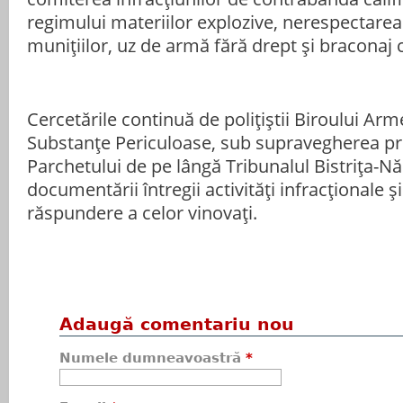
regimului materiilor explozive, nerespectarea
munițiilor, uz de armă fără drept și braconaj 
Cercetările continuă de polițiștii Biroului Arme
Substanțe Periculoase, sub supravegherea pro
Parchetului de pe lângă Tribunalul Bistrița-N
documentării întregii activități infracționale ș
răspundere a celor vinovați.
Adaugă comentariu nou
Numele dumneavoastră
*