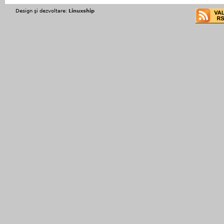
Design şi dezvoltare:
Linuxship