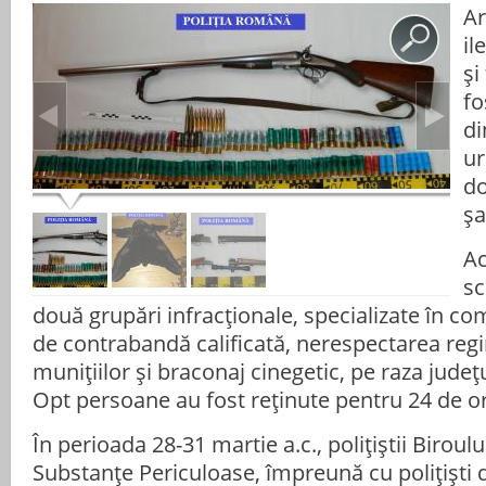
Ar
il
și
fo
di
ur
do
șa
Ac
sc
două grupări infracționale, specializate în com
de contrabandă calificată, nerespectarea regi
munițiilor și braconaj cinegetic, pe raza județ
Opt persoane au fost reținute pentru 24 de o
În perioada 28-31 martie a.c., polițiștii Biroulu
Substanțe Periculoase, împreună cu polițiști d