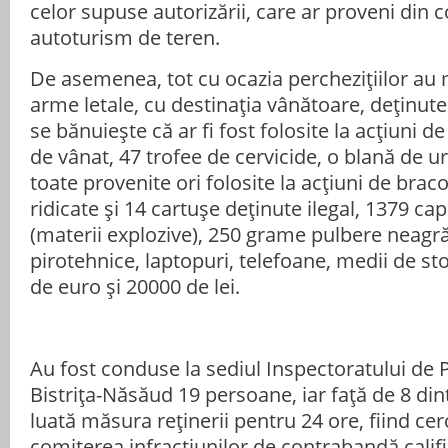
celor supuse autorizării, care ar proveni din 
autoturism de teren.
De asemenea, tot cu ocazia perchezițiilor au m
arme letale, cu destinația vânătoare, deținute
se bănuiește că ar fi fost folosite la acțiuni d
de vânat, 47 trofee de cervicide, o blană de u
toate provenite ori folosite la acțiuni de brac
ridicate și 14 cartușe deținute ilegal, 1379 c
(materii explozive), 250 grame pulbere neagră
pirotehnice, laptopuri, telefoane, medii de s
de euro și 20000 de lei.
Au fost conduse la sediul Inspectoratului de P
Bistrița-Năsăud 19 persoane, iar față de 8 din
luată măsura reținerii pentru 24 ore, fiind ce
comiterea infracțiunilor de contrabandă calif