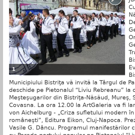
Cu
N
D
Ge
Or
G
Tr
Bi
Ev
1
Bi
Municipiului Bistriţa vă invită la Târgul de 
deschide pe Pietonalul “Liviu Rebreanu” la o
Meşteşugarilor din Bistriţa-Năsăud, Mureş, 
Covasna. La ora 12.00 la ArtGaleria va fi l
von Aichelburg - „Criza sufletului modern în 
româneşti”, Editura Eikon, Cluj-Napoca. Prez
Vasile G. Dâncu. Programul manifestărilor c