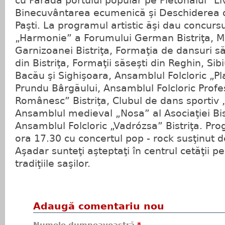
cu Parada portului popular pe Pietonalul “L
Binecuvântarea ecumenică şi Deschiderea of
Paşti. La programul artistic ăşi dau concurs
„Harmonie” a Forumului German Bistriţa, Mu
Garnizoanei Bistriţa, Formaţia de dansuri 
din Bistriţa, Formaţii săseşti din Reghin, Si
Bacău şi Sighişoara, Ansamblul Folcloric „Pl
Prundu Bârgăului, Ansamblul Folcloric Profe
Românesc” Bistriţa, Clubul de dans sportiv „F
Ansamblul medieval „Nosa” al Asociaţiei Bis
Ansamblul Folcloric „Vadrózsa” Bistriţa. Pro
ora 17.30 cu concertul pop - rock susţinut de
Aşadar sunteţi aşteptaţi în centrul cetăţii 
tradiţiile saşilor.
Adaugă comentariu nou