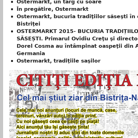
Ostermarkt, un târg cu soare
În pregătire, Ostermarkt
Ostermarkt, bucuria tradiţiilor săseşti în
Bistriţei
OSTERMARKT 2015- BUCURIA TRADIȚIIL
SĂSEȘTI. Primarul Ovidiu Creţu şi director
Dorel Cosma au întâmpinat oaspeţii din A
Germania
Ostermarkt, tradiţiile saşilor