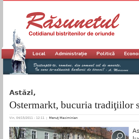
Meniu principal
Local
Administrație
Politică
Econo
Astăzi,
Ostermarkt, bucuria tradiţiilor 
Vin, 04/15/2011 - 12:11
Menuţ Maximinian
As
Ju