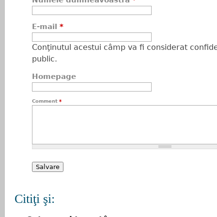
Numele dumneavoastră
*
E-mail
*
Conţinutul acestui câmp va fi considerat confiden
public.
Homepage
Comment
*
Citiţi şi: