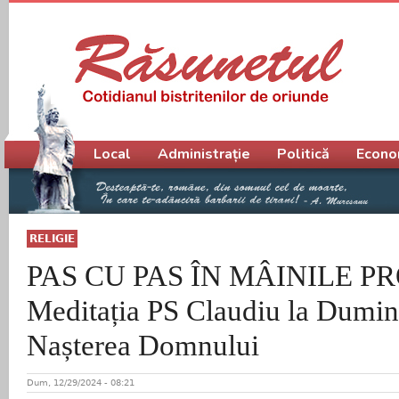
Meniu principal
Local
Administrație
Politică
Econo
RELIGIE
PAS CU PAS ÎN MÂINILE P
Meditația PS Claudiu la Dumin
Nașterea Domnului
Dum, 12/29/2024 - 08:21