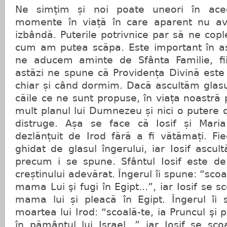
Ne simțim și noi poate uneori în aceea
momente în viață în care aparent nu a
izbândă. Puterile potrivnice par să ne co
cum am putea scăpa. Este important în a
ne aducem aminte de Sfânta Familie, fi
astăzi ne spune că Providența Divină este 
chiar și când dormim. Dacă ascultăm glasu
căile ce ne sunt propuse, în viața noastră 
mult planul lui Dumnezeu și nici o putere
distruge. Așa se face că Iosif și Maria
dezlănțuit de Irod fără a fi vătămați. Fi
ghidat de glasul îngerului, iar Iosif ascul
precum i se spune. Sfântul Iosif este d
creștinului adevărat. Îngerul îi spune: “scoa
mama Lui şi fugi în Egipt...”, iar Iosif se s
mama lui și pleacă în Egipt. Îngerul îi
moartea lui Irod: “scoală-te, ia Pruncul şi
în pământul lui Israel...” iar Iosif se sco