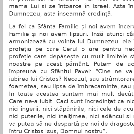
mama Lui și se întoarce în Israel. Asta î
Dumnezeu, asta înseamnă credință.
La fel ca Sfânta Familie și noi avem încerc
Familie și noi avem lipsuri. Însă atunci câ
armonizează cu voința lui Dumnezeu, ele 
profeția pe care Cerul o are pentru fie
profeție care depășește cu mult limitele s
noastre pe acest pământ. Putem de ac
împreună cu Sfântul Pavel: “Cine ne va
iubirea lui Cristos? Necazul, sau strâmtora
foametea, sau lipsa de îmbrăcăminte, sau 
În toate acestea suntem mai mult decât b
Care ne-a iubit. Căci sunt încredinţat că nic
nici îngerii, nici stăpânirile, nici cele de ac
nici puterile, nici înălţimea, nici adâncul şi
va putea să ne despartă pe noi de dragost
întru Cristos Isus, Domnul nostru”.