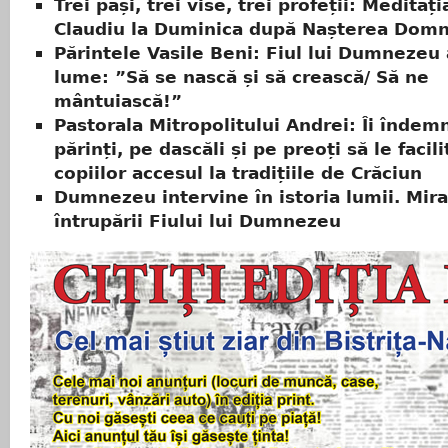
Trei pași, trei vise, trei profeții: Meditați
Claudiu la Duminica după Nașterea Domn
Părintele Vasile Beni: Fiul lui Dumnezeu 
lume: ”Să se nască și să crească/ Să ne
mântuiască!”
Pastorala Mitropolitului Andrei: Îi înde
părinți, pe dascăli și pe preoți să le facil
copiilor accesul la tradițiile de Crăciun
Dumnezeu intervine în istoria lumii. Mira
întrupării Fiului lui Dumnezeu