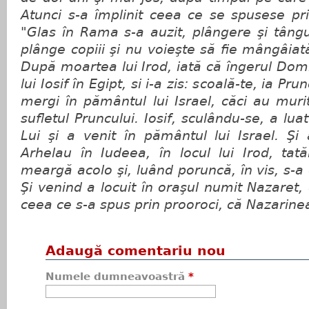
Atunci s-a împlinit ceea ce se spusese pr
"Glas în Rama s-a auzit, plângere şi tângu
plânge copiii şi nu voieşte să fie mângâiat
După moartea lui Irod, iată că îngerul Domn
lui Iosif în Egipt, si i-a zis: scoală-te, ia P
mergi în pământul lui Israel, căci au muri
sufletul Pruncului. Iosif, sculându-se, a l
Lui şi a venit în pământul lui Israel. Ş
Arhelau în Iudeea, în locul lui Irod, tat
meargă acolo şi, luând poruncă, în vis, s-a d
Şi venind a locuit în oraşul numit Nazaret,
ceea ce s-a spus prin prooroci, că Nazarin
Adaugă comentariu nou
Numele dumneavoastră
*