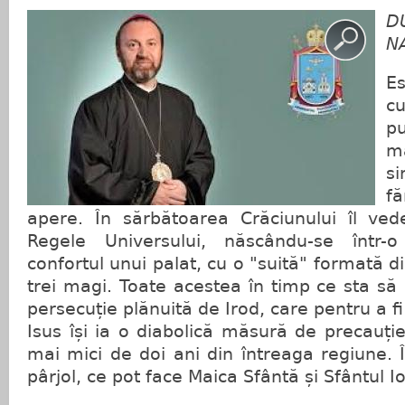
D
N
E
c
p
m
si
f
apere. În sărbătoarea Crăciunului îl ve
Regele Universului, născându-se într-
confortul unui palat, cu o "suită" formată di
trei magi. Toate acestea în timp ce sta să 
persecuție plănuită de Irod, care pentru a f
Isus își ia o diabolică măsură de precauție
mai mici de doi ani din întreaga regiune. Î
pârjol, ce pot face Maica Sfântă și Sfântul Io