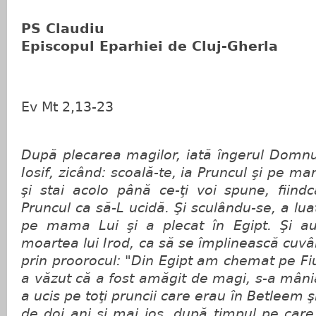
PS Claudiu
Episcopul Eparhiei de Cluj-Gherla
Ev Mt 2,13-23
După plecarea magilor, iată îngerul Domnulu
Iosif, zicând: scoală-te, ia Pruncul şi pe ma
şi stai acolo până ce-ţi voi spune, fiind
Pruncul ca să-L ucidă. Şi sculându-se, a lua
pe mama Lui şi a plecat în Egipt. Şi au
moartea lui Irod, ca să se împlinească cuv
prin proorocul: "Din Egipt am chemat pe Fiu
a văzut că a fost amăgit de magi, s-a mânia
a ucis pe toţi pruncii care erau în Betleem şi
de doi ani şi mai jos, după timpul pe care 