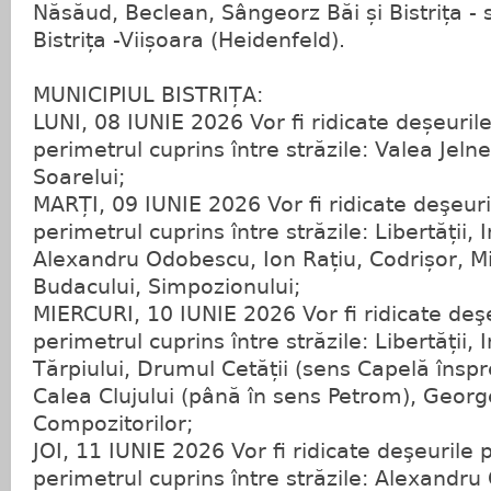
Năsăud, Beclean, Sângeorz Băi și Bistrița - s
Bistrița -Viișoara (Heidenfeld).
MUNICIPIUL BISTRIȚA:
LUNI, 08 IUNIE 2026 Vor fi ridicate deșeuril
perimetrul cuprins între străzile: Valea Jelnei,
Soarelui;
MARȚI, 09 IUNIE 2026 Vor fi ridicate deşeuri
perimetrul cuprins între străzile: Libertății,
Alexandru Odobescu, Ion Rațiu, Codrișor, Mi
Budacului, Simpozionului;
MIERCURI, 10 IUNIE 2026 Vor fi ridicate deş
perimetrul cuprins între străzile: Libertății,
Tărpiului, Drumul Cetății (sens Capelă înspre
Calea Clujului (până în sens Petrom), Geor
Compozitorilor;
JOI, 11 IUNIE 2026 Vor fi ridicate deşeurile 
perimetrul cuprins între străzile: Alexandru