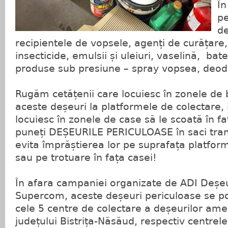
În
pe
de
recipientele de vopsele, agenți de curățare, 
insecticide, emulsii și uleiuri, vaselină, bate
produse sub presiune – spray vopsea, deod
Rugăm cetățenii care locuiesc în zonele de 
aceste deșeuri la platformele de colectare, 
locuiesc în zonele de case să le scoată în f
puneți DEȘEURILE PERICULOASE în saci tran
evita împrăștierea lor pe suprafața platfor
sau pe trotuare în fața casei!
În afara campaniei organizate de ADI Deșeur
Supercom, aceste deșeuri periculoase se p
cele 5 centre de colectare a deșeurilor amen
județului Bistrița-Năsăud, respectiv centrel