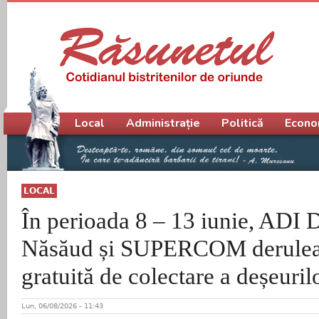
Meniu principal
Local
Administrație
Politică
Econo
LOCAL
În perioada 8 – 13 iunie, ADI D
Năsăud și SUPERCOM derulea
gratuită de colectare a deșeuril
Lun, 06/08/2026 - 11:43