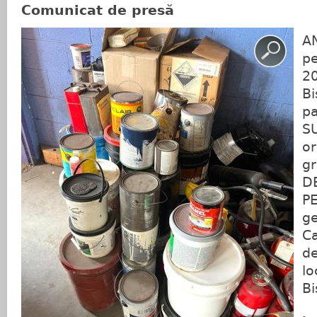
Comunicat de presă
A
pe
20
Bi
pa
S
o
gr
D
P
ge
C
de
lo
Bi