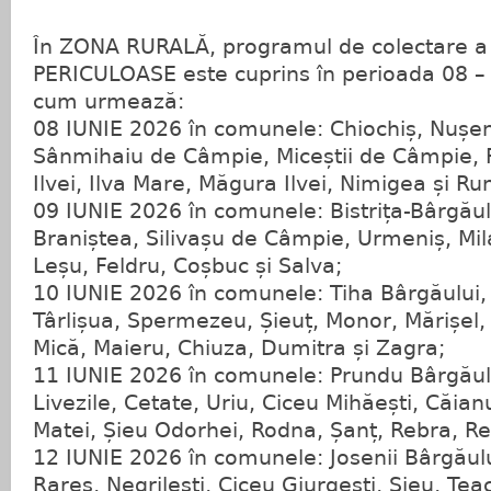
În ZONA RURALĂ, programul de colectare 
PERICULOASE este cuprins în perioada 08 –
cum urmează:
08 IUNIE 2026 în comunele: Chiochiș, Nușen
Sânmihaiu de Câmpie, Miceștii de Câmpie, P
Ilvei, Ilva Mare, Măgura Ilvei, Nimigea și Ru
09 IUNIE 2026 în comunele: Bistrița-Bârgăul
Braniștea, Silivașu de Câmpie, Urmeniș, Milaș
Leșu, Feldru, Coșbuc și Salva;
10 IUNIE 2026 în comunele: Tiha Bârgăului,
Târlișua, Spermezeu, Șieuț, Monor, Mărișel, 
Mică, Maieru, Chiuza, Dumitra și Zagra;
11 IUNIE 2026 în comunele: Prundu Bârgăul
Livezile, Cetate, Uriu, Ciceu Mihăești, Căian
Matei, Șieu Odorhei, Rodna, Șanț, Rebra, Re
12 IUNIE 2026 în comunele: Josenii Bârgăulu
Rareș, Negrilești, Ciceu Giurgești, Șieu, Tea