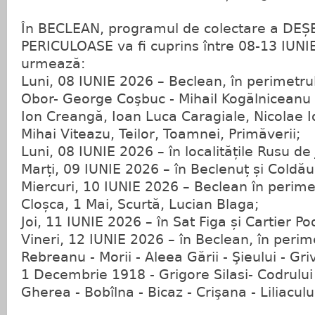
În BECLEAN, programul de colectare a DE
PERICULOASE va fi cuprins între 08-13 IUN
urmează:
Luni, 08 IUNIE 2026 – Beclean, în perimetrul 
Obor- George Coşbuc - Mihail Kogălniceanu
Ion Creangă, Ioan Luca Caragiale, Nicolae 
Mihai Viteazu, Teilor, Toamnei, Primăverii;
Luni, 08 IUNIE 2026 – în localitățile Rusu de J
Marți, 09 IUNIE 2026 – în Beclenuț și Coldău
Miercuri, 10 IUNIE 2026 – Beclean în perimet
Cloșca, 1 Mai, Scurtă, Lucian Blaga;
Joi, 11 IUNIE 2026 – în Sat Figa și Cartier Pod
Vineri, 12 IUNIE 2026 – în Beclean, în perime
Rebreanu - Morii - Aleea Gării - Şieului - Grivi
1 Decembrie 1918 - Grigore Silasi- Codrulu
Gherea - Bobîlna - Bicaz - Crişana - Liliacului