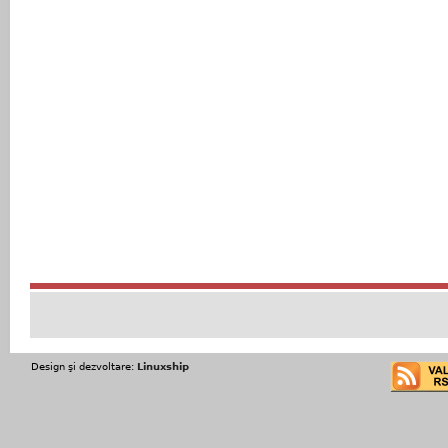
Design şi dezvoltare:
Linuxship