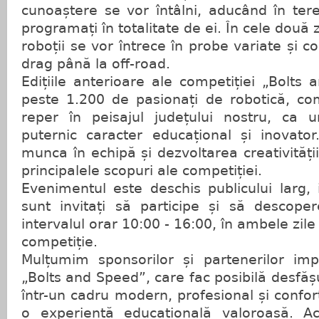
cunoaștere se vor întâlni, aducând în teren
programați în totalitate de ei. În cele două z
roboții se vor întrece în probe variate și co
drag până la off-road.
Edițiile anterioare ale competiției „Bolts
peste 1.200 de pasionați de robotică, co
reper în peisajul județului nostru, ca
puternic caracter educațional și inovator
munca în echipă și dezvoltarea creativități
principalele scopuri ale competiției.
Evenimentul este deschis publicului larg, i
sunt invitați să participe și să descoper
intervalul orar 10:00 - 16:00, în ambele zile
competiție.
Mulțumim sponsorilor și partenerilor impl
„Bolts and Speed”, care fac posibilă desfă
într-un cadru modern, profesional și conforta
o experiență educațională valoroasă. Ace