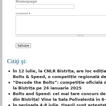
Homepage
Comment
*
Citiţi şi:
În 12 iulie, la CNLR Bistrița, are loc ediția
Bolts & Speed, o competiție regională de
“Decode the Bolts”: competiție oficială 
la Bistrița pe 24 ianuarie 2025
Bolts and Speed: cel mai tare concurs de
din Bistrița! Vino la Sala Polivalentă în 6-
În perioada 4-8 iulie, tinerii sunt aştepta