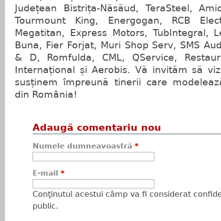
Județean Bistrița-Năsăud, TeraSteel, Amic
Tourmount King, Energogan, RCB Elec
Megatitan, Express Motors, TubIntegral, 
Buna, Fier Forjat, Muri Shop Serv, SMS Aud
& D, Romfulda, CML, QService, Restaur
Internațional și Aerobis. Vă invităm să viz
susținem împreună tinerii care modelează 
din România!
Adaugă comentariu nou
Numele dumneavoastră
*
E-mail
*
Conţinutul acestui câmp va fi considerat confiden
public.