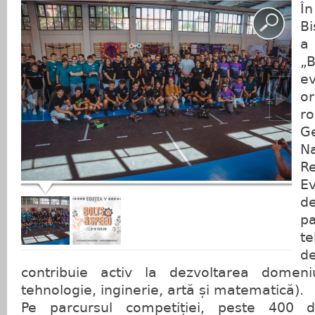
În
Bi
a 
„
ev
or
r
G
N
R
E
d
p
te
de
contribuie activ la dezvoltarea domeniu
tehnologie, inginerie, artă și matematică).
Pe parcursul competiției, peste 400 d