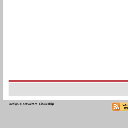
Design şi dezvoltare:
Linuxship