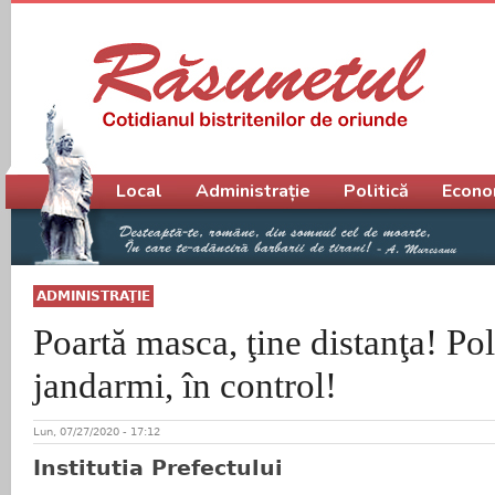
Meniu principal
Local
Administrație
Politică
Econo
ADMINISTRAŢIE
Poartă masca, ţine distanţa! Poli
jandarmi, în control!
Lun, 07/27/2020 - 17:12
Institutia Prefectului