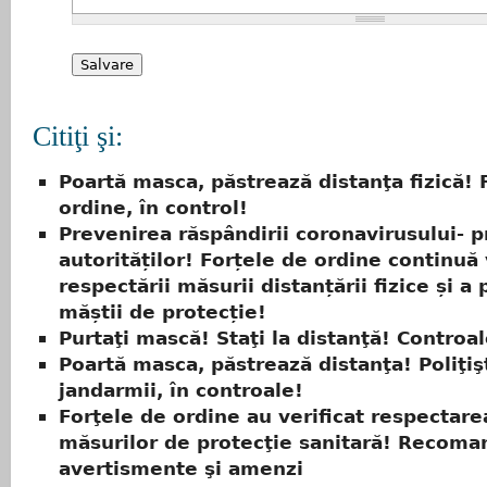
Citiţi şi:
Poartă masca, păstrează distanţa fizică! 
ordine, în control!
Prevenirea răspândirii coronavirusului- p
autorităților! Forțele de ordine continuă 
respectării măsurii distanțării fizice și a 
măștii de protecție!
Purtaţi mască! Staţi la distanţă! Controal
Poartă masca, păstrează distanţa! Poliţişt
jandarmii, în controale!
Forţele de ordine au verificat respectare
măsurilor de protecţie sanitară! Recoman
avertismente şi amenzi