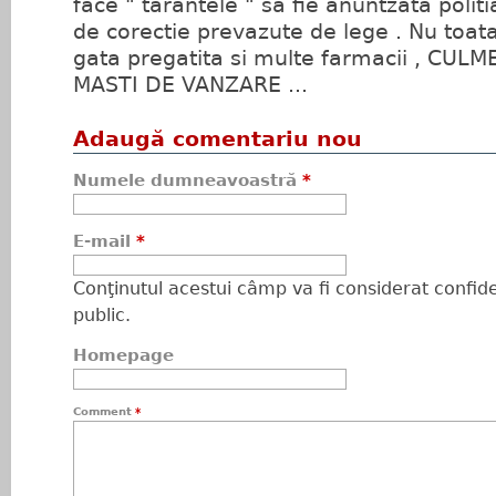
face " tarantele " sa fie anuntzata politi
de corectie prevazute de lege . Nu toa
gata pregatita si multe farmacii , CULM
MASTI DE VANZARE ...
Adaugă comentariu nou
Numele dumneavoastră
*
E-mail
*
Conţinutul acestui câmp va fi considerat confiden
public.
Homepage
Comment
*