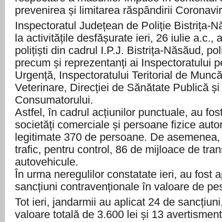
prevenirea și limitarea răs
pândirii Coronavir
Inspectoratul Județean de Poliție Bistrița-
la activitățile desfășurate ieri, 26 iulie a.c.,
polițiști din cadrul I.P.J. Bistrița-Năsăud, poli
precum și reprezentanți ai Inspectoratului pe
Urgență, Inspectoratului Teritorial de Muncă,
Veterinare, Direcției de Sănătate Publică și
Consumatorului.
Astfel, în cadrul acțiunilor punctuale, au fos
societăți comerciale și persoane fizice autor
legitimate 370 de persoane. De asemenea, a
trafic, pentru control, 86 de mijloace de tra
autovehicule.
În urma neregulilor constatate ieri, au fost 
sancțiuni contravenționale în valoare de pes
Tot ieri, jandarmii au aplicat 24 de sancțiuni
valoare totală de 3.600 lei și 13 avertisment