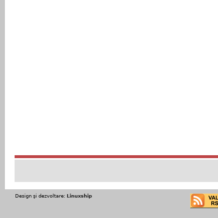
Design şi dezvoltare:
Linuxship