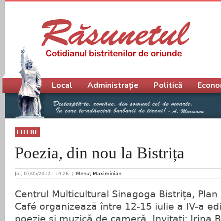
Meniu principal
Local
Administrație
Politică
Econo
LITERE
Poezia, din nou la Bistrița
Joi, 07/05/2012 - 14:26
Menuţ Maximinian
Centrul Multicultural Sinagoga Bistrița, Plan
Café organizează între 12-15 iulie a IV-a edi
poezie şi muzică de cameră. Invitați: Irina