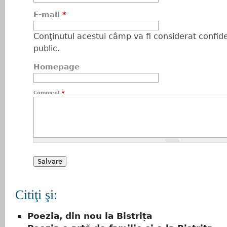
E-mail
*
Conţinutul acestui câmp va fi considerat confiden
public.
Homepage
Comment
*
Citiţi şi:
Poezia, din nou la Bistrița