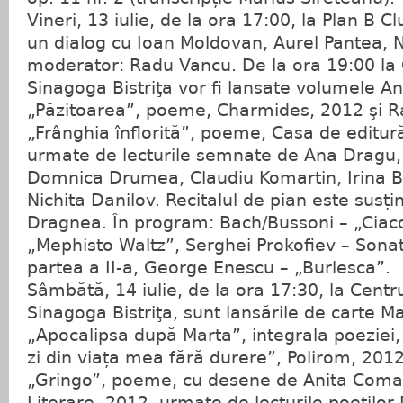
Vineri, 13 iulie, de la ora 17:00, la Plan B Cl
un dialog cu Ioan Moldovan, Aurel Pantea, N
moderator: Radu Vancu. De la ora 19:00 la C
Sinagoga Bistriţa vor fi lansate volumele A
„Păzitoarea”, poeme, Charmides, 2012 şi R
„Frânghia înflorită”, poeme, Casa de editur
urmate de lecturile semnate de Ana Dragu
Domnica Drumea, Claudiu Komartin, Irina 
Nichita Danilov. Recitalul de pian este susț
Dragnea. În program: Bach/Bussoni – „Ciaco
„Mephisto Waltz”, Serghei Prokofiev – Sonat
partea a II-a, George Enescu – „Burlesca”.
Sâmbătă, 14 iulie, de la ora 17:30, la Centru
Sinagoga Bistriţa, sunt lansările de carte M
„Apocalipsa după Marta”, integrala poeziei,
zi din viața mea fără durere”, Polirom, 201
„Gringo”, poeme, cu desene de Anita Coman
Literare, 2012, urmate de lecturile poeţilor