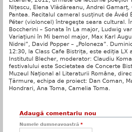
Nițescu, Elena Vlădăreanu, Andrei Gamarț, 
Pantea. Recitalul cameral susținut de Ávéd 
Péter (violoncel) întregeşte seara cultural. 
Boccherini – Sonata în La major, Ludwig va
Variațiuni în Mi bemol major, Max Karl Augu
Nidrei”, David Popper – „Poloneza”. Duminică
12:30, la Class Cafe Bistrița, este ediția LX 
Institutul Blecher, moderator: Claudiu Koma
festivalului este Societatea de Concerte Bist
Muzeul Național al Literaturii Române, direct
Țărmure, echipa de proiect: Dan Coman, Ma
Hondrari, Ana Toma, Camelia Toma.
Adaugă comentariu nou
Numele dumneavoastră
*