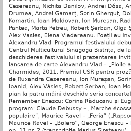
Cesereanu, Nichita Danilov, Andrei Dósa, 
Drumea, Andrei Gamarț, Sorin Gherguț, Doi
Komartin, Ioan Moldovan, Ion Mureșan, Radu
Pantea, Marta Petreu, Robert Șerban, Olga 
Alex Văsieș, Elena Vlădăreanu. Poeții au inv
Alexandru Vlad. Programul festivalului debute
Centrul Multicultural Sinagoga Bistriţa, de l
deschiderea festivalului și prezentarea invi
lansarea de carte Alexandru Vlad – „Ploile
Charmides, 2011, Premiul USR pentru proză ş
de Ruxandra Cesereanu, Ion Mureșan, Sori
Ioanid, Alex Văsieș, Robert Șerban, Ioan Mo
pian la patru mâini deschide seria concerte
Remember Enescu: Corina Răducanu și Eug
program: Claude Debussy – „Marche écossa
populaire”, Maurice Ravel – „Feria” („Rapso
Maurice Ravel – „Bolero”, George Enescu 
op. 11 nr. 2 (transcripție Marius Sireteanu).