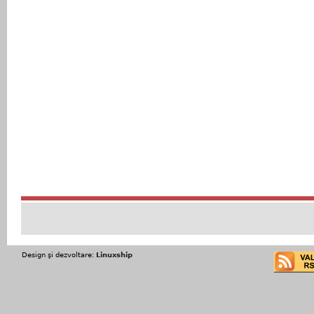
Design şi dezvoltare:
Linuxship