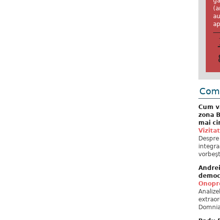
ga
(a
au
ap
Come
Cum va
zona B
mai ci
Vizita
Despre 
integra
vorbeşt
Andre
democ
Onopre
Analiz
extraor
Domnia