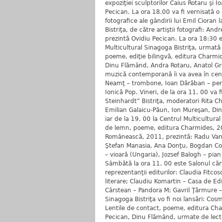
expoziţiei sculptorilor Caius Rotaru şi 
Pecican. La ora 18.00 va fi vernisată o 
fotografice ale gândirii lui Emil Cioran 
Bistriţa, de către artiştii fotografi: And
prezintă Ovidiu Pecican. La ora 18:30 es
Multicultural Sinagoga Bistriţa, urma
poeme, ediţie bilingvă, editura Charmid
Dinu Flămând, Andra Rotaru, Anatol Gro
muzică contemporană îi va avea în cen
Neamţ – trombone, Ioan Dărăban – per
Ionică Pop. Vineri, de la ora 11. 00 va fi
Steinhardt” Bistriţa, moderatori Rita C
Emilian Galaicu-Păun, Ion Mureşan, Din
iar de la 19. 00 la Centrul Multicultura
de lemn, poeme, editura Charmides, 20
Românească, 2011, prezintă: Radu Vanc
Ştefan Manasia, Ana Donţu, Bogdan Coş
– vioară (Ungaria), Jozsef Balogh – pia
Sâmbătă la ora 11. 00 este Salonul cărţi
reprezentanţii editurilor: Claudia Fitco
literare; Claudiu Komartin – Casa de Ed
Cârstean – Pandora M; Gavril Ţărmure –
Sinagoga Bistriţa vo fi noi lansări: Cos
Lentile de contact, poeme, editura Ch
Pecican, Dinu Flămând, urmate de lectu