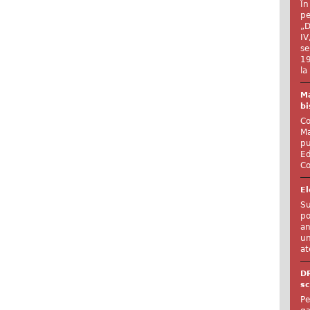
În
pe
„D
IV
se
19
la
Ma
bi
Co
Ma
pu
Ed
Co
El
Su
po
an
un
at
D
sc
Pe