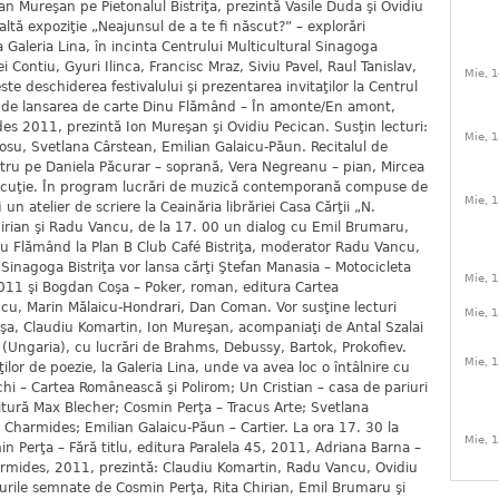
Ioan Mureşan pe Pietonalul Bistriţa, prezintă Vasile Duda şi Ovidiu
altă expoziţie „Neajunsul de a te fi născut?” – explorări
la Galeria Lina, în incinta Centrului Multicultural Sinagoga
rei Contiu, Gyuri Ilinca, Francisc Mraz, Siviu Pavel, Raul Tanislav,
Mie, 1
te deschiderea festivalului şi prezentarea invitaţilor la Centrul
tă de lansarea de carte Dinu Flămând – În amonte/En amont,
es 2011, prezintă Ion Mureşan şi Ovidiu Pecican. Susţin lecturi:
Mie, 1
su, Svetlana Cârstean, Emilian Galaicu-Păun. Recitalul de
tru pe Daniela Păcurar – soprană, Vera Negreanu – pian, Mircea
cuţie. În program lucrări de muzică contemporană compuse de
Mie, 1
 un atelier de scriere la Ceainăria librăriei Casa Cărţii „N.
hirian şi Radu Vancu, de la 17. 00 un dialog cu Emil Brumaru,
u Flămând la Plan B Club Café Bistriţa, moderator Radu Vancu,
l Sinagoga Bistriţa vor lansa cărţi Ştefan Manasia – Motocicleta
Mie, 1
11 şi Bogdan Coşa – Poker, roman, editura Cartea
u, Marin Mălaicu-Hondrari, Dan Coman. Vor susţine lecturi
Mie, 1
a, Claudiu Komartin, Ion Mureşan, acompaniaţi de Antal Szalai
n (Ungaria), cu lucrări de Brahms, Debussy, Bartok, Prokofiev.
Mie, 1
lor de poezie, la Galeria Lina, unde va avea loc o întâlnire cu
schi – Cartea Românească şi Polirom; Un Cristian – casa de pariuri
itură Max Blecher; Cosmin Perţa – Tracus Arte; Svetlana
 Charmides; Emilian Galaicu-Păun – Cartier. La ora 17. 30 la
Mie, 1
min Perţa – Fără titlu, editura Paralela 45, 2011, Adriana Barna –
armides, 2011, prezintă: Claudiu Komartin, Radu Vancu, Ovidiu
rile semnate de Cosmin Perţa, Rita Chirian, Emil Brumaru şi