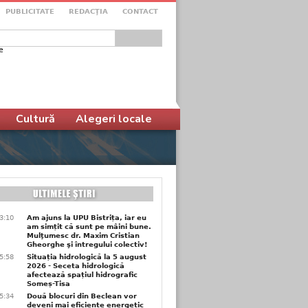
PUBLICITATE
REDACŢIA
CONTACT
e
ular de căutare
Cultură
Alegeri locale
3:10
Am ajuns la UPU Bistrița, iar eu
am simțit că sunt pe mâini bune.
Mulţumesc dr. Maxim Cristian
Gheorghe şi întregului colectiv!
5:58
Situația hidrologică la 5 august
2026 - Seceta hidrologică
afectează spațiul hidrografic
Someș-Tisa
5:34
Două blocuri din Beclean vor
deveni mai eficiente energetic