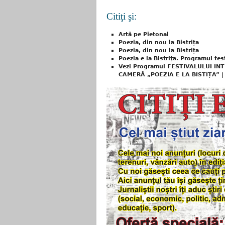
Citiţi şi:
Artă pe Pietonal
Poezia, din nou la Bistrița
Poezia, din nou la Bistrița
Poezia e la Bistriţa. Programul fes
Vezi Programul FESTIVALULUI IN
CAMERĂ „POEZIA E LA BISTIȚA” | 1