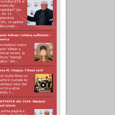
 numărul 879 al
riodicului
reptatea” (an.
, din 13
ptembrie
30), ce apărea
 București...
xim Vălean: Cetatea sufletului -
serica
ncitadinul nostru
xim Vălean a
blicat recent, la
itura "George
şbuc" din...
ena M. Cîmpan. Filmul verii
nt multe filme ce
artă în numele lor
otimpul vara, dar
ul mi-a atras
enția, l-...
REPTATEA din 1930. Năsăud-
urt istoric
 prima pagină a