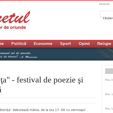
ARHIVA
Căutar
Form
ie
Politică
Economie
Sport
Opinii
Religie
ţa" - festival de poezie şi
Mie, 2
ă
Mie, 1
Mie, 1
a Bistriţa" debutează mâine, de la ora 17. 00 cu vernisajul