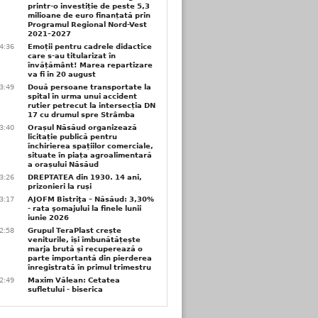
printr-o investiție de peste 5,3
milioane de euro finanțată prin
Programul Regional Nord-Vest
2021–2027
4:36
Emoții pentru cadrele didactice
care s-au titularizat în
învățământ! Marea repartizare
va fi în 20 august
3:49
Două persoane transportate la
spital în urma unui accident
rutier petrecut la intersecția DN
17 cu drumul spre Strâmba
3:40
Orașul Năsăud organizează
licitație publică pentru
închirierea spațiilor comerciale,
situate în piața agroalimentară
a orașului Năsăud
3:26
DREPTATEA din 1930. 14 ani,
prizonieri la ruși
3:17
AJOFM Bistriţa – Năsăud: 3,30%
- rata şomajului la finele lunii
iunie 2026
2:58
Grupul TeraPlast crește
veniturile, își îmbunătățește
marja brută și recuperează o
parte importantă din pierderea
înregistrată în primul trimestru
2:49
Maxim Vălean: Cetatea
sufletului - biserica