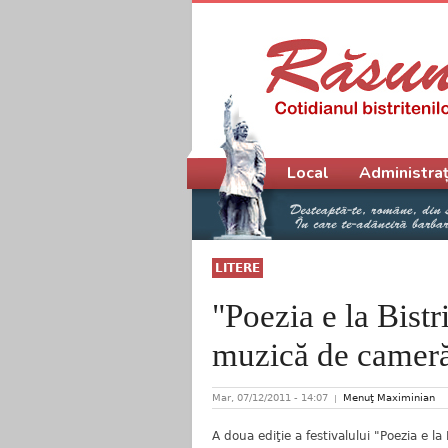
Meniu principal
Local
Administraț
LITERE
"Poezia e la Bistri
muzică de camer
Mar, 07/12/2011 - 14:07
Menuţ Maximinian
A doua ediţie a festivalului "Poezia e l