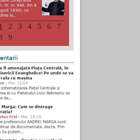
zetei „Dreptatea”
n. IV, nr. 846, din 8
gust 1930), ce
ărea la...
1
2
3
4
5
6
7
8
9
ntarii
 fi amenajată Piața Centrală, în
isericii Evanghelice! Pe unde se va
rcula cu mașina
tor
-
Mie, 12:04
sistematizarea Pieţei Centrale şi
rea ei cu Pietonalul Liviu Rebreanu se
e de...
i Marga: Cum se distruge
rația?
ius Frei
-
Mar, 16:16
ele profesorului ANDREI MARGA sunt
dinar de documentate, docte. Prin
 Sa putem...