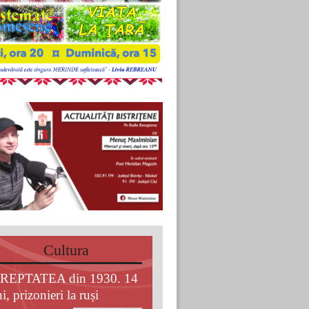
Cultura
REPTATEA din 1930. 14
i, prizonieri la ruși