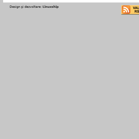
Design şi dezvoltare:
Linuxship