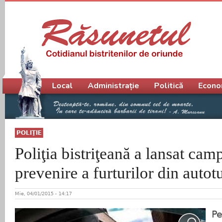
Meniu principal
Local
Administrație
Politică
Econo
POLIŢIE
Poliţia bistriţeană a lansat cam
prevenire a furturilor din auto
Mie, 04/01/2015 - 14:17
Pe