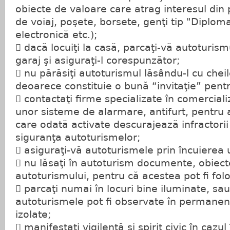
obiecte de valoare care atrag interesul din 
de voiaj, poşete, borsete, genţi tip "Diplom
electronică etc.);
 dacă locuiţi la casă, parcaţi-vă autoturism
garaj şi asiguraţi-l corespunzător;
 nu părăsiţi autoturismul lăsându-l cu cheil
deoarece constituie o bună “invitaţie” pentr
 contactaţi firme specializate în comerciali
unor sisteme de alarmare, antifurt, pentru
care odată activate descurajează infractorii
siguranţa autoturismelor;
 asiguraţi-vă autoturismele prin încuierea u
 nu lăsaţi în autoturism documente, obiect
autoturismului, pentru că acestea pot fi folos
 parcaţi numai în locuri bine iluminate, sau
autoturismele pot fi observate în permanenţ
izolate;
 manifestaţi vigilenţă şi spirit civic în cazul 