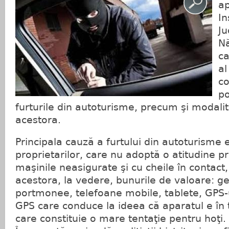
ap
In
Ju
Nă
ca
al
co
po
furturile din autoturisme, precum şi modalit
acestora.
Principala cauză a furtului din autoturisme 
proprietarilor, care nu adoptă o atitudine pr
maşinile neasigurate şi cu cheile în contact, 
acestora, la vedere, bunurile de valoare: ge
portmonee, telefoane mobile, tablete, GPS-u
GPS care conduce la ideea că aparatul e în 
care constituie o mare tentaţie pentru hoţi.