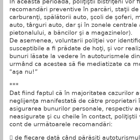
În această perioadă, poliţiştii bistriţeni vor f
recomandări preventive în parcări, staţii d
carburanţi, spălătorii auto, şcoli de şoferi,
auto, târguri auto, dar şi în zonele central
pietonalului, a băncilor şi a magazinelor).
De asemenea, voluntarii poliţiei vor identif
susceptibile a fi prădate de hoţi, şi vor reali
bunuri lăsate la vedere în autoturismele din 
urmând ca acestea să fie mediatizate ca mo
"aşa nu!”
***
Dat fiind faptul că în majoritatea cazurilor a
neglijenţa manifestată de către proprietari 
asigurarea bunurilor personale, respectiv a
neasigurate şi cu cheile în contact, poliţiştii
cont de următoarele recomandări:
 de fiecare dată când părăsiţi autoturismul