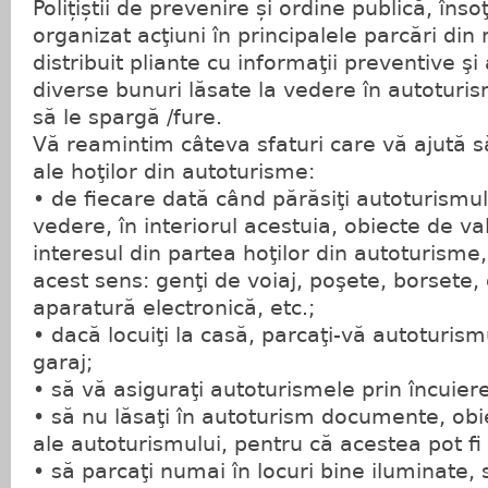
Polițiștii de prevenire și ordine publică, înso
organizat acţiuni în principalele parcări din 
distribuit pliante cu informaţii preventive şi
diverse bunuri lăsate la vedere în autoturism
să le spargă /fure.
Vă reamintim câteva sfaturi care vă ajută s
ale hoţilor din autoturisme:
• de fiecare dată când părăsiţi autoturismul,
vedere, în interiorul acestuia, obiecte de v
interesul din partea hoţilor din autoturisme
acest sens: genţi de voiaj, poşete, borsete, 
aparatură electronică, etc.;
• dacă locuiţi la casă, parcaţi-vă autoturism
garaj;
• să vă asiguraţi autoturismele prin încuier
• să nu lăsaţi în autoturism documente, obi
ale autoturismului, pentru că acestea pot fi f
• să parcaţi numai în locuri bine iluminate, 