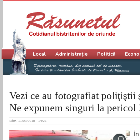
Meniu principal
Local
Administrație
Politică
Econo
Vezi ce au fotografiat poliţiştii 
Ne expunem singuri la pericol 
Sâm, 11/03/2018 - 14:21
În