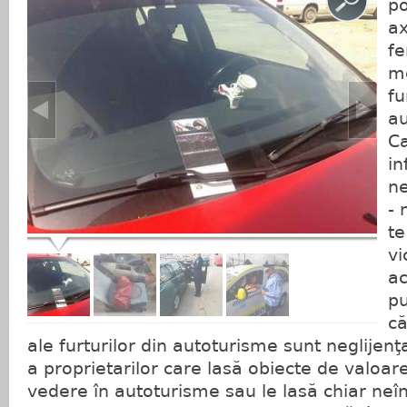
po
a
fe
mo
fu
au
C
in
ne
- 
te
vi
ac
pu
că
ale furturilor din autoturisme sunt neglijenţ
a proprietarilor care lasă obiecte de valoare
vedere în autoturisme sau le lasă chiar neîn