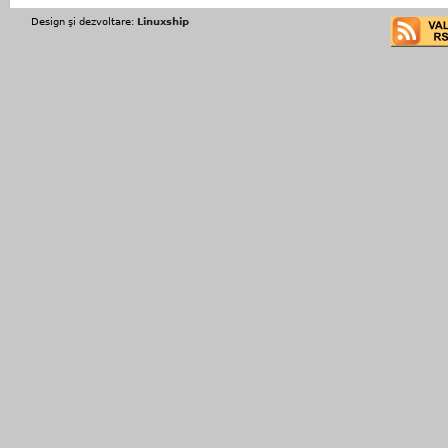
Design şi dezvoltare:
Linuxship