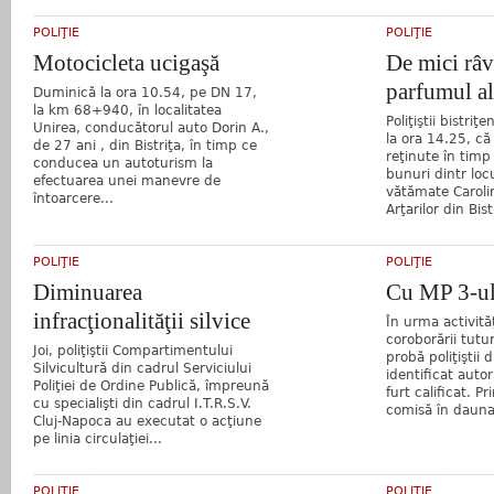
POLIŢIE
POLIŢIE
Motocicleta ucigaşă
De mici râv
parfumul al
Duminică la ora 10.54, pe DN 17,
la km 68+940, în localitatea
Poliţiştii bistriţe
Unirea, conducătorul auto Dorin A.,
la ora 14.25, că
de 27 ani , din Bistriţa, în timp ce
reţinute în tim
conducea un autoturism la
bunuri dintr locu
efectuarea unei manevre de
vătămate Caroli
întoarcere...
Arţarilor din Bistr
POLIŢIE
POLIŢIE
Diminuarea
Cu MP 3-ul
infracţionalităţii silvice
În urma activităţ
coroborării tutu
Joi, poliţiştii Compartimentului
probă poliţiştii
Silvicultură din cadrul Serviciului
identificat auto
Poliţiei de Ordine Publică, împreună
furt calificat. P
cu specialişti din cadrul I.T.R.S.V.
comisă în dauna
Cluj-Napoca au executat o acţiune
pe linia circulaţiei...
POLIŢIE
POLIŢIE