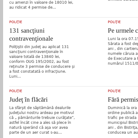
cu amenzi în valoare de 18010 lei,
au ridicat 4 permise de...
POLIŢIE
POLIŢIE
131 sancţiuni
Pe urmele 
contravenţionale
Luni la ora 07.15
Sărata a fost de
Poliţiştii din judeţ au aplicat 131
ani , din cartier
sancţiuni contravenţionale în
numele căruia a
valoare totală de 13840 lei,
de Executare a P
conform OUG 195/2002, au fost
numărul 1511/0
reţinute 3 permise de conducere şi
a fost constatată o infracţiune.
Luni...
POLIŢIE
POLIŢIE
Judeţ în flăcări
Fără permi
La sfârşit de săptămână dealurile
Duminică la ora 0
judeţului nostru ardeau pe motivul
ordine publică a
că „ pământurile trebuie curăţate”,
trafic pe strada
astfel încât cine a ales să plece în
municipiul Bistri
natură sperând că aşa vor avea
ani , din Bistriţ
parte de un aer curat s-au...
conducea un aut