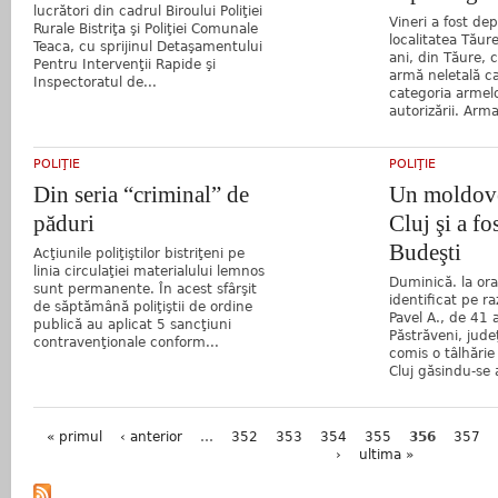
lucrători din cadrul Biroului Poliţiei
Vineri a fost depi
Rurale Bistriţa şi Poliţiei Comunale
localitatea Tăure
Teaca, cu sprijinul Detaşamentului
ani, din Tăure, c
Pentru Intervenţii Rapide şi
armă neletală ca
Inspectoratul de...
categoria armel
autorizării. Arma
POLIŢIE
POLIŢIE
Din seria “criminal” de
Un moldove
păduri
Cluj şi a fo
Budeşti
Acţiunile poliţiştilor bistriţeni pe
linia circulaţiei materialului lemnos
Duminică. la ora
sunt permanente. În acest sfârşit
identificat pe ra
de săptămână poliţiştii de ordine
Pavel A., de 41
publică au aplicat 5 sancţiuni
Păstrăveni, jude
contravenţionale conform...
comis o tâlhărie
Cluj găsindu-se a
Pagini
« primul
‹ anterior
…
352
353
354
355
356
357
›
ultima »