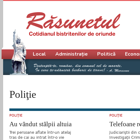
Meniu principal
Local
Administrație
Politică
Econo
Poliţie
POLIŢIE
POLIŢIE
Au vândut stâlpii altuia
Telefoane r
Trei persoane aflate într-un atelaj
Judiciariştii din 
tras de cai au intrat într-o vie
Investigaţii Crimi