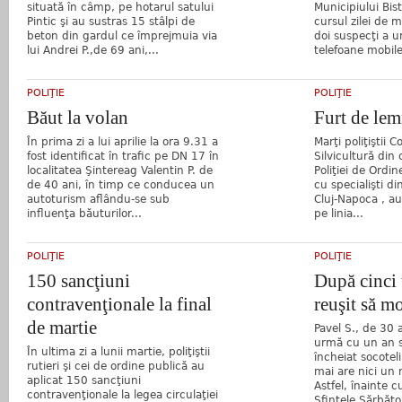
situată în câmp, pe hotarul satului
Municipiului Bist
Pintic şi au sustras 15 stâlpi de
cursul zilei de m
beton din gardul ce împrejmuia via
doi suspecţi a u
lui Andrei P.,de 69 ani,...
telefoane mobile.
POLIŢIE
POLIŢIE
Băut la volan
Furt de lem
În prima zi a lui aprilie la ora 9.31 a
Marţi poliţiştii
fost identificat în trafic pe DN 17 în
Silvicultură din 
localitatea Şintereag Valentin P. de
Poliţiei de Ordi
de 40 ani, în timp ce conducea un
cu specialişti di
autoturism aflându-se sub
Cluj-Napoca , a
influenţa băuturilor...
pe linia...
POLIŢIE
POLIŢIE
150 sancţiuni
După cinci 
contravenţionale la final
reuşit să m
de martie
Pavel S., de 30 a
urmă cu un an s-
În ultima zi a lunii martie, poliţiştii
încheiat socoteli
rutieri şi cei de ordine publică au
mai are nici un
aplicat 150 sancţiuni
Astfel, înainte c
contravenţionale la legea circulaţiei
Sfintele Sărbător