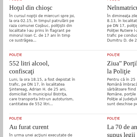
Hoţul din chioşc
Neînmatricu
În cursul nopţii de miercuri spre joi,
În dimineaţa zile
la ora 02.15, în timpul patrulării pe
8.13, în localita
raza comunei Coşbuc, poliţiştii din
pe DN 17, poliţiş
localitate l-au prins în flagrant pe
Poliţiei Rutiere l
minorul Ioan C. de 17 ani în timp
trafic pe condu
ce sustrăgea...
Dumitru D. de 2
POLIŢIE
POLIŢIE
552 litri alcool,
Ziua” Porţi
confiscaţi
la Poliţie
Luni, la ora 18.15, a fost depistat în
Pentru că în 25 M
trafic, pe DN 17, în localitatea
Română îmbracă 
Şintereag, Adrian H. de 25 ani,
sărbătoare fiind 
domiciliat în municipiul Bistriţa,
Române, porţile 
care transporta într-un autoturism,
Poliţie al Judeţu
cantitatea de 552 litri...
sunt deschise p
POLIŢIE
POLIŢIE
Au furat curent
La 70 de an
supus legii
În urma unei acţiuni executate de