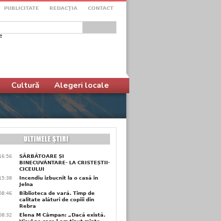
PUBLICITATE
REDACŢIA
CONTACT
e
ular de căutare
Cultură
Alegeri locale
16:56
SĂRBĂTOARE ȘI
BINECUVÂNTARE- LA CRISTEȘTII-
CICEULUI
15:38
Incendiu izbucnit la o casă în
Jelna
08:46
Biblioteca de vară. Timp de
calitate alături de copiii din
Rebra
08:32
Elena M Câmpan: „Dacă există.