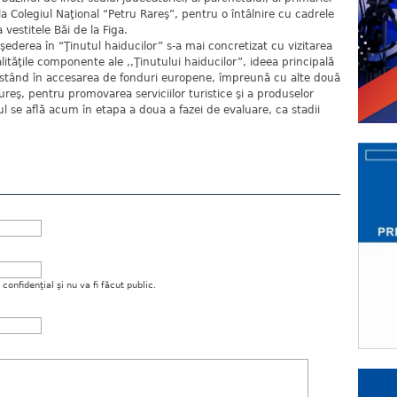
la Colegiul Naţional “Petru Rareş”, pentru o întâlnire cu cadrele
a vestitele Băi de la Figa.
 şederea în “Ţinutul haiducilor” s-a mai concretizat cu vizitarea
calităţile componente ale ,,Ţinutului haiducilor”, ideea principală
constând în accesarea de fonduri europene, împreună cu alte două
reş, pentru promovarea serviciilor turistice şi a produselor
tul se află acum în etapa a doua a fazei de evaluare, ca stadii
onfidenţial şi nu va fi făcut public.