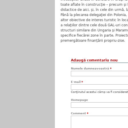
toate aflate în construcţie – precum şi 
didactice de aici, şi, în cele din urmă, l
Până la plecarea delegaţiei din Polonia,
altor obiective de interes turistic în lo
a relaţiilor dintre cele două GAL-uri 
structuri similare din Ungaria şi Maramu
specifice fiecărei zone în parte. Proiec
premergătoare finanţării propriu-zise.
Adaugă comentariu nou
Numele dumneavoastră
*
E-mail
*
Conţinutul acestui câmp va fi considerat c
Homepage
Comment
*