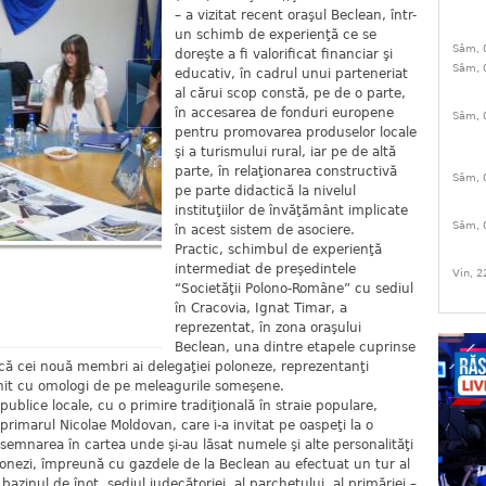
– a vizitat recent oraşul Beclean, într-
un schimb de experienţă ce se
Sâm, 
doreşte a fi valorificat financiar şi
Sâm, 
educativ, în cadrul unui parteneriat
al cărui scop constă, pe de o parte,
în accesarea de fonduri europene
Sâm, 
pentru promovarea produselor locale
şi a turismului rural, iar pe de altă
parte, în relaţionarea constructivă
Sâm, 
pe parte didactică la nivelul
instituţiilor de învăţământ implicate
Sâm, 
în acest sistem de asociere.
Practic, schimbul de experienţă
intermediat de preşedintele
Vin, 2
“Societăţii Polono-Române” cu sediul
în Cracovia, Ignat Timar, a
reprezentat, în zona oraşului
Beclean, una dintre etapele cuprinse
l că cei nouă membri ai delegaţiei poloneze, reprezentanţi
lnit cu omologi de pe meleagurile someşene.
 publice locale, cu o primire tradiţională în straie populare,
e primarul Nicolae Moldovan, care i-a invitat pe oaspeţi la o
a semnarea în cartea unde şi-au lăsat numele şi alte personalităţi
olonezi, împreună cu gazdele de la Beclean au efectuat un tur al
a bazinul de înot, sediul judecătoriei, al parchetului, al primăriei –