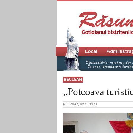
Meniu principal
Local
Administraț
BECLEAN
,,Potcoava turisti
Mar, 09/30/2014 - 13:21