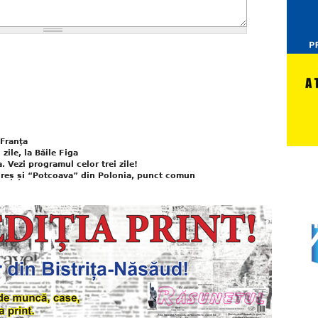
 Franţa
 zile, la Băile Figa
. Vezi programul celor trei zile!
reș și “Potcoava” din Polonia, punct comun