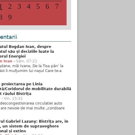
1
2
3
4
5
6
7
8
9
ntarii
atul Bogdan Ivan, despre
ul său și deciziile luate la
erul Energiei
n Ivan
-
Sâm, 07:21
dane, măi Ivane, De la Tisa pân’ la
Noi îi mulțumim lui nașul Care te-a
 proiectarea pe Linia
ră/Coridorul de mobilitate durabilă
t râului Bistrița
u
-
Vin, 15:31
descongestionarea circulatiei auto
a are nevoie de mai multe „coridoare
ul Gabriel Lazany: Bistrița are, în
t, un sistem de supraveghere
onal și extins