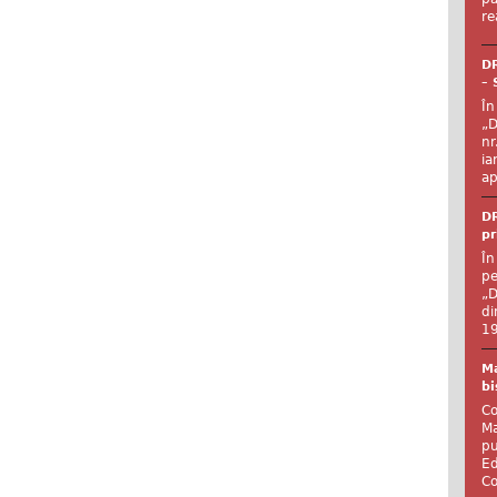
re
DR
– 
În
„D
nr
ia
ap
DR
pr
În
pe
„D
di
19
Ma
bi
Co
Ma
pu
Ed
Co