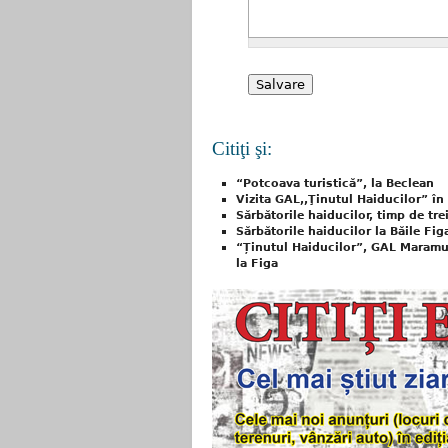
Citiţi şi:
“Potcoava turistică”, la Beclean
Vizita GAL,,Ţinutul Haiducilor” în
Sărbătorile haiducilor, timp de trei
Sărbătorile haiducilor la Băile Figa
“Ținutul Haiducilor”, GAL Maramu
la Figa