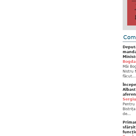
Come
Deput
mandat
Minist
Bogda
Măi Bog
Nistru 
făcut...
Începe
Albast
aferen
Sergi
Pentru 
Bistriț
de...
Primar
sfârși
funcți