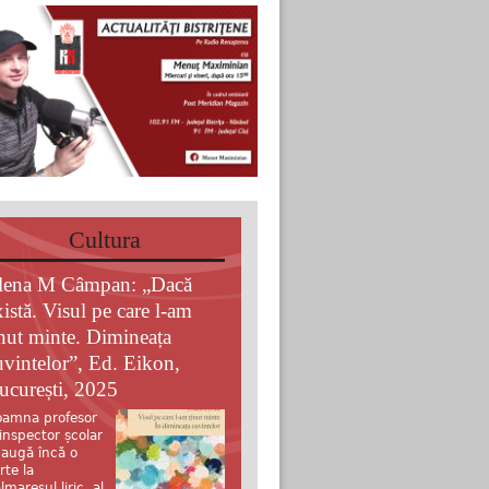
Cultura
lena M Câmpan: „Dacă
xistă. Visul pe care l-am
inut minte. Dimineața
uvintelor”, Ed. Eikon,
ucurești, 2025
amna profesor
 inspector școlar
augă încă o
rte la
lmaresul liric al