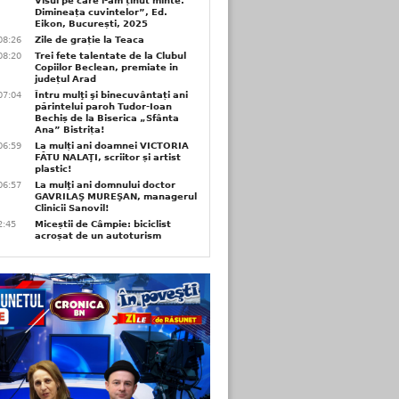
Visul pe care l-am ținut minte.
Dimineața cuvintelor”, Ed.
Eikon, București, 2025
08:26
Zile de grație la Teaca
08:20
Trei fete talentate de la Clubul
Copiilor Beclean, premiate in
județul Arad
07:04
Întru mulţi şi binecuvântați ani
părintelui paroh Tudor-Ioan
Bechiș de la Biserica „Sfânta
Ana” Bistrița!
06:59
La mulți ani doamnei VICTORIA
FĂTU NALAŢI, scriitor și artist
plastic!
06:57
La mulţi ani domnului doctor
GAVRILAŞ MUREŞAN, managerul
Clinicii Sanovil!
2:45
Miceștii de Câmpie: biciclist
acroșat de un autoturism