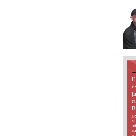
E
e
ț
c
B
Do
și
ad
ca
pa