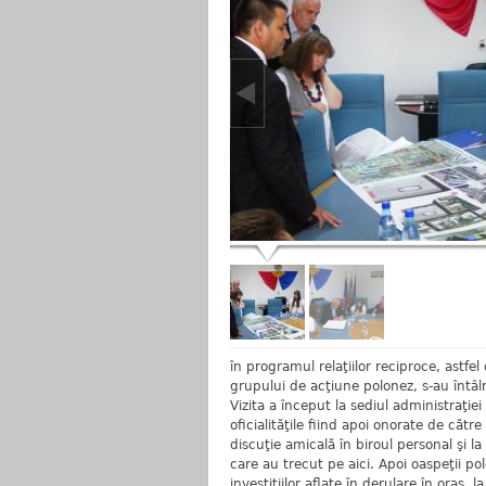
în programul relaţiilor reciproce, astfe
grupului de acţiune polonez, s-au întâ
Vizita a început la sediul administraţiei
oficialităţile fiind apoi onorate de cătr
discuţie amicală în biroul personal şi l
care au trecut pe aici. Apoi oaspeţii p
investiţiilor aflate în derulare în oraş, l