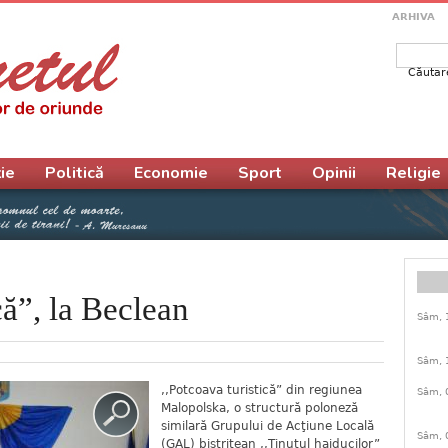
ARHIVA
Căutar
Form
ie
Politică
Economie
Sport
Opinii
Religie
că”, la Beclean
Sâm, 
Sâm, 
,,Potcoava turistică” din regiunea
Sâm, 
Malopolska, o structură poloneză
similară Grupului de Acţiune Locală
Sâm, 
(GAL) bistriţean ,,Ţinutul haiducilor”