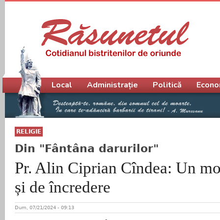
Meniu principal
Local
Administrație
Politică
Econo
RELIGIE
Din "Fântâna darurilor"
Pr. Alin Ciprian Cîndea: Un mo
și de încredere
Dum, 07/21/2024 - 09:13