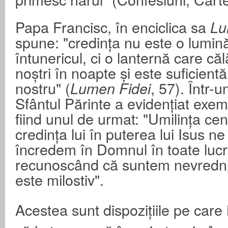
Papa Francisc, în enciclica sa
Lu
spune: "credința nu este o lumină
întunericul, ci o lanternă care că
noștri în noapte și este suficient
nostru" (
, 57). Într-u
Lumen Fidei
Sfântul Părinte a evidențiat exem
fiind unul de urmat: "Umilința cen
credința lui în puterea lui Isus n
încredem în Domnul în toate lucru
recunoscând că suntem nevrednic
este milostiv".
Acestea sunt dispozițiile pe care