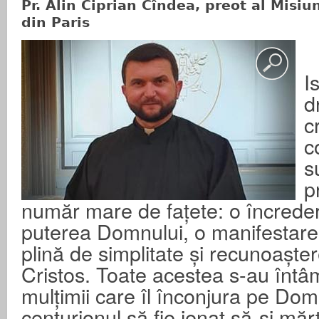
Pr. Alin Ciprian Cîndea, preot al Misiu
din Paris
I
d
c
c
s
p
număr mare de fațete: o încreder
puterea Domnului, o manifestare
plină de simplitate și recunoașter
Cristos. Toate acestea s-au întâm
mulțimii care îl înconjura pe Dom
centurionul să fie jenat să-și mă