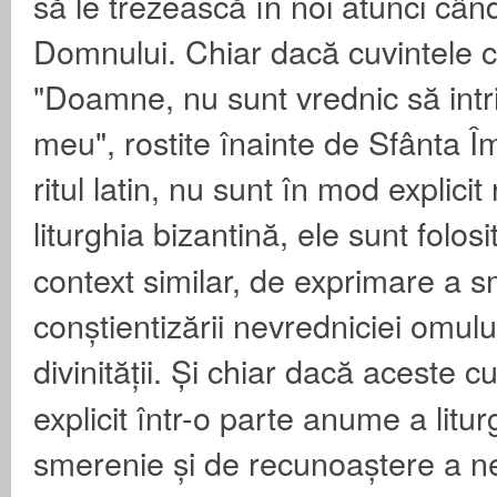
să le trezească în noi atunci câ
Domnului. Chiar dacă cuvintele c
"Doamne, nu sunt vrednic să intr
meu", rostite înainte de Sfânta Î
ritul latin, nu sunt în mod explicit 
liturghia bizantină, ele sunt
folosi
context similar, de exprimare a s
conștientizării nevredniciei omului
divinității. Și chiar dacă aceste c
explicit într-o parte anume a litur
smerenie și de recunoaștere
a n