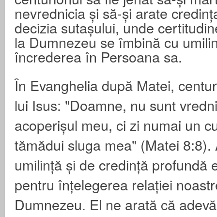
nevrednicia și să-și arate credinț
decizia sutașului, unde certitudi
la Dumnezeu se îmbină cu umilin
încrederea în Persoana sa.
În Evanghelia după Matei, centur
lui Isus: "Doamne, nu sunt vredni
acoperișul meu, ci zi numai un cu
tămădui sluga mea" (Matei 8:8). 
umilință și de credință profundă 
pentru înțelegerea relației noast
Dumnezeu. El ne arată că adevăr