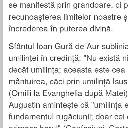
se manifestă prin grandoare,
ci p
recunoașterea limitelor noastre și
încrederea în puterea divină.
Sfântul Ioan Gură de Aur sublini
umilinței în credință: "Nu există
decât umilința; aceasta este cea
mântuirea, căci prin umilință Isus 
(Omilii la Evanghelia după Matei).
Augustin amintește că "umilința 
fundamentul rugăciunii; doar cei
primesc harul" (Confesiuni, Cart