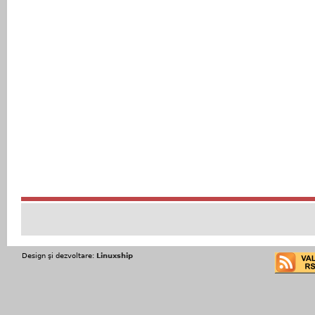
Design şi dezvoltare:
Linuxship