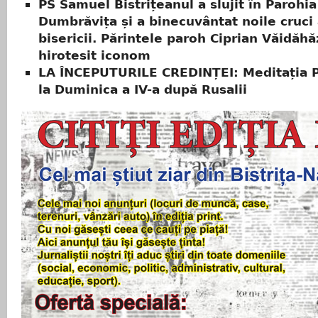
PS Samuel Bistrițeanul a slujit în Parohia
Dumbrăvița și a binecuvântat noile cruci 
bisericii. Părintele paroh Ciprian Văidăhă
hirotesit iconom
LA ÎNCEPUTURILE CREDINȚEI: Meditația P
la Duminica a IV-a după Rusalii