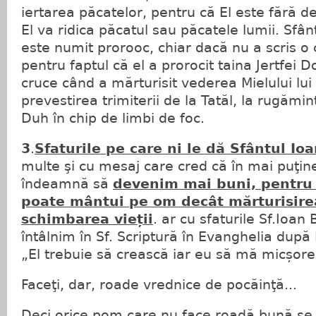
iertarea păcatelor, pentru că El este fără de
El va ridica păcatul sau păcatele lumii. Sfân
este numit prorooc, chiar dacă nu a scris o c
pentru faptul că el a prorocit taina Jertfei 
cruce când a mărturisit vederea Mielului lu
prevestirea trimiterii de la Tatăl, la rugămin
Duh în chip de limbi de foc.
3
.
Sfaturile pe care ni le dă Sfântul Io
multe şi cu mesaj care cred că în mai puţin
îndeamnă să
devenim mai buni, pentru 
poate mântui pe om decât mărturisirea
schimbarea vieții
. ar cu sfaturile Sf.Ioan
întâlnim în Sf. Scriptură în Evanghelia după 
„El trebuie să crească iar eu să mă micșore
Faceţi, dar, roade vrednice de pocăinţă...
Deci orice pom care nu face roadă bună se t