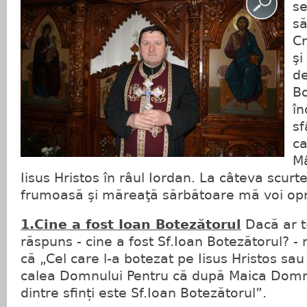
se
să
Cr
şi
de
Bo
în
sf
ca
Mâ
Iisus Hristos în râul Iordan. La câteva scurt
frumoasă şi măreaţă sărbătoare mă voi opr
1.Cine a fost Ioan Botezătorul
Dacă ar t
răspuns - cine a fost Sf.Ioan Botezătorul? - 
că „Cel care l-a botezat pe Iisus Hristos sau
calea Domnului Pentru că după Maica Domnul
dintre sfinți este Sf.Ioan Botezătorul”.