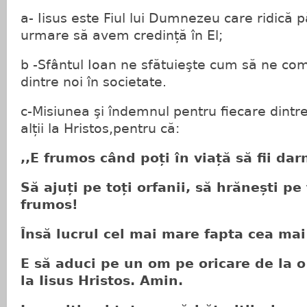
a- Iisus este Fiul lui Dumnezeu care ridică p
urmare să avem credință în El;
b -Sfântul Ioan ne sfătuieşte cum să ne co
dintre noi în societate.
c-Misiunea şi îndemnul pentru fiecare dintr
alții la Hristos,pentru că:
,,E frumos când poți în viață să fii dar
Să ajuți pe toți orfanii, să hrănești pe
frumos!
Însă lucrul cel mai mare fapta cea mai
E să aduci pe un om pe oricare de la o
la Iisus Hristos. Amin.