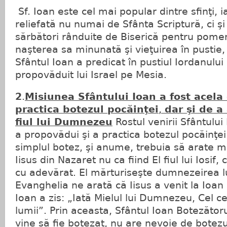
Sf. Ioan este cel mai popular dintre sfinţi, 
reliefată nu numai de Sfânta Scriptură, ci şi
sărbători rânduite de Biserică pentru pomen
naşterea sa minunată şi vieţuirea în pustie, 
Sfântul Ioan a predicat în pustiul Iordanului
propovăduit lui Israel pe Mesia.
2
.
Misiunea Sfântului Ioan a fost acela
practica botezul pocăinţei
,
dar şi de a
fiul lui Dumnezeu
Rostul venirii Sfântului
a propovădui şi a practica botezul pocăinţe
simplul botez, şi anume, trebuia să arate mul
Iisus din Nazaret nu ca fiind El fiul lui Iosif,
cu adevărat. El mărturiseşte dumnezeirea lui
Evanghelia ne arată că Iisus a venit la Ioan 
Ioan a zis: „Iată Mielul lui Dumnezeu, Cel ce
lumii”. Prin aceasta, Sfântul Ioan Botezătoru
vine să fie botezat, nu are nevoie de botezu