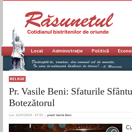
Meniu principal
Local
Administrație
Politică
Econo
RELIGIE
Pr. Vasile Beni: Sfaturile Sfânt
Botezătorul
Lun, 01/07/2019 - 07:55
preot Vasile Beni
Cu