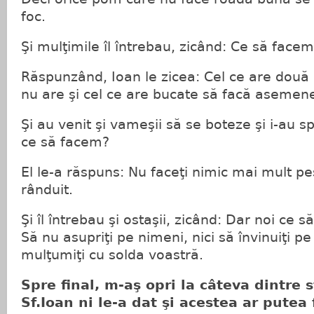
foc.
Şi mulţimile îl întrebau, zicând: Ce să facem
Răspunzând, Ioan le zicea: Cel ce are două 
nu are şi cel ce are bucate să facă asemen
Şi au venit şi vameşii să se boteze şi i-au s
ce să facem?
El le-a răspuns: Nu faceţi nimic mai mult pe
rânduit.
Şi îl întrebau şi ostaşii, zicând: Dar noi ce s
Să nu asupriţi pe nimeni, nici să învinuiţi pe 
mulţumiţi cu solda voastră.
Spre final, m-aş opri la câteva dintre s
Sf.Ioan ni le-a dat şi acestea ar putea f