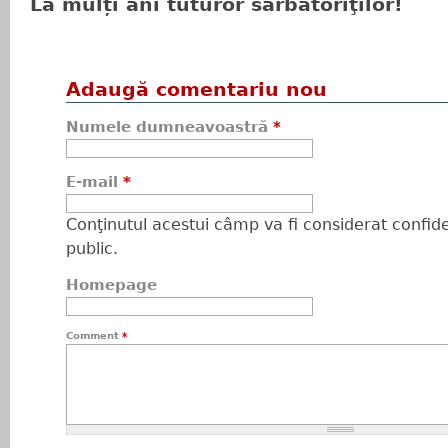
La mulți ani tuturor sărbătoriţilor!
Adaugă comentariu nou
Numele dumneavoastră
*
E-mail
*
Conţinutul acestui câmp va fi considerat confiden
public.
Homepage
Comment
*