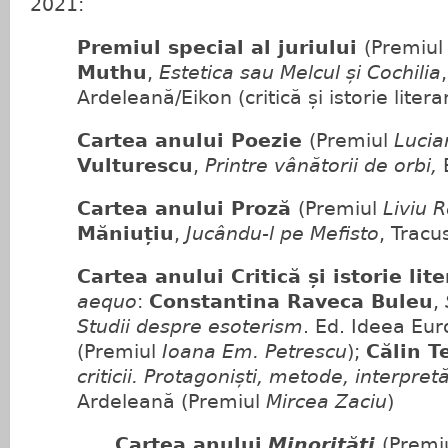
2021:
Premiul special al juriului
(Premiu
Muthu
,
Estetica sau Melcul și Cochilia
Ardeleană/Eikon (critică și istorie liter
Cartea anului Poezie
(Premiul
Lucia
Vulturescu
,
Printre vânătorii de orbi,
Cartea anului Proză
(Premiul
Liviu 
Măniuțiu
,
Jucându-l pe Mefisto
, Tracu
Cartea anului
Critică și istorie lit
aequo
:
Constantina Raveca Buleu
,
Studii despre esoterism
. Ed. Ideea Eu
(Premiul
Ioana Em. Petrescu
);
Călin T
criticii. Protagoniști, metode, interpretă
Ardeleană (Premiul
Mircea Zaciu
)
Cartea anului
Minorități
(Premi