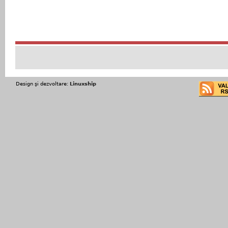
Design şi dezvoltare:
Linuxship