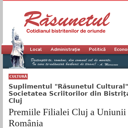
Meniu principal
Local
Administrație
Politică
Econo
CULTURĂ
Suplimentul "Răsunetul Cultural",
Societatea Scriitorilor din Bistr
Cluj
Premiile Filialei Cluj a Uniunii 
România