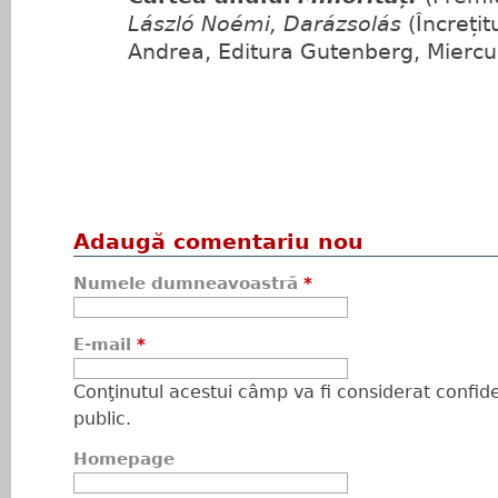
László Noémi,
Darázsolás
(Încrețitu
Andrea, Editura Gutenberg, Miercu
Adaugă comentariu nou
Numele dumneavoastră
*
E-mail
*
Conţinutul acestui câmp va fi considerat confiden
public.
Homepage