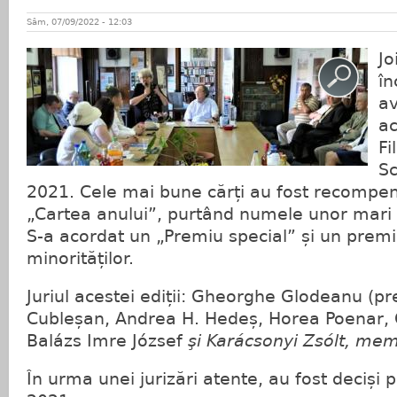
Sâm, 07/09/2022 - 12:03
Jo
în
av
ac
Fi
Sc
2021. Cele mai bune cărți au fost recompe
„Cartea anului”, purtând numele unor mari p
S-a acordat un „Premiu special” și un premi
minorităților.
Juriul acestei ediții: Gheorghe Glodeanu (pr
Cubleșan, Andrea H. Hedeș, Horea Poenar, 
Balázs Imre József
şi Karácsonyi Zsólt, mem
În urma unei jurizări atente, au fost deciși 