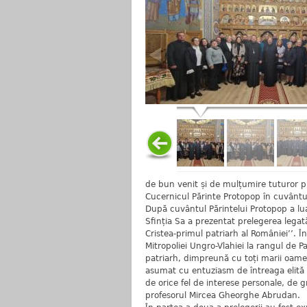
de bun venit și de mulțumire tuturor p
Cucernicul Părinte Protopop în cuvântul 
După cuvântul Părintelui Protopop a lua
Sfinția Sa a prezentat prelegerea legată
Cristea-primul patriarh al României’’. Î
Mitropoliei Ungro-Vlahiei la rangul de P
patriarh, dimpreună cu toți marii oameni
asumat cu entuziasm de întreaga elită e
de orice fel de interese personale, de 
profesorul Mircea Gheorghe Abrudan.