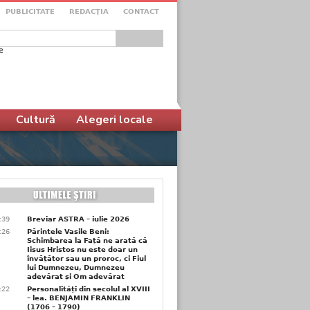
PUBLICITATE
REDACŢIA
CONTACT
e
ular de căutare
Cultură
Alegeri locale
6:39
Breviar ASTRA – iulie 2026
6:26
Părintele Vasile Beni:
Schimbarea la Față ne arată că
Iisus Hristos nu este doar un
învățător sau un proroc, ci Fiul
lui Dumnezeu, Dumnezeu
adevărat și Om adevărat
6:22
Personalități din secolul al XVIII
– lea. BENJAMIN FRANKLIN
(1706 – 1790)