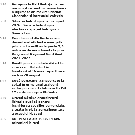
3:10
Am ajuns la UPU Bistrița, iar eu
am simțit că sunt pe mâini bune.
Mulţumesc dr. Maxim Cristian
Gheorghe şi întregului colectiv!
5:58
Situația hidrologică la 5 august
2026 - Seceta hidrologică
afectează spațiul hidrografic
Someș-Tisa
5:34
Două blocuri din Beclean vor
deveni mai eficiente energetic
printr-o investiție de peste 5,3
milioane de euro finanțată prin
Programul Regional Nord-Vest
2021–2027
4:36
Emoții pentru cadrele didactice
care s-au titularizat în
învățământ! Marea repartizare
va fi în 20 august
3:49
Două persoane transportate la
spital în urma unui accident
rutier petrecut la intersecția DN
17 cu drumul spre Strâmba
3:40
Orașul Năsăud organizează
licitație publică pentru
închirierea spațiilor comerciale,
situate în piața agroalimentară
a orașului Năsăud
3:26
DREPTATEA din 1930. 14 ani,
prizonieri la ruși