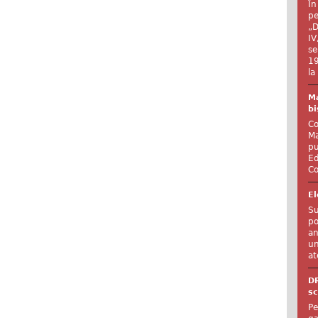
În
pe
„D
IV
se
19
la
Ma
bi
Co
Ma
pu
Ed
Co
El
Su
po
an
un
at
D
sc
Pe