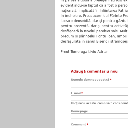
În partea a doua a prelegerii au fost ex
evidențiindu-se faptul că a fost o perso
națională, implicată în înființarea Patria
În încheiere, Preacucernicul Părinte P
lucrare deosebită, dar și pentru găzdui
pentru prezență, dar și pentru activități
desfășoară la nivelul parohiei sale. Mul
precum și părintelui Fontu Ioan, ambii 
desfășurată în sânul Bisericii strămoșeșt
Preot Tomoroga Liviu Adrian
Adaugă comentariu nou
Numele dumneavoastră
*
E-mail
*
Conţinutul acestui câmp va fi considerat c
Homepage
Comment
*