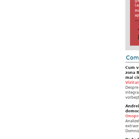
ga
(a
au
ap
Come
Cum va
zona B
mai ci
Vizita
Despre 
integra
vorbeşt
Andre
democ
Onopre
Analiz
extraor
Domnia