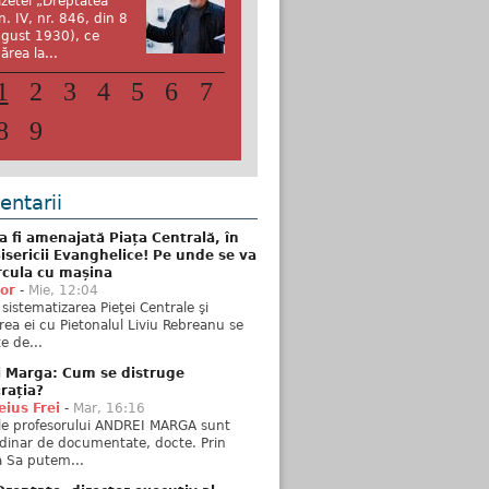
zetei „Dreptatea”
n. IV, nr. 846, din 8
gust 1930), ce
ărea la...
1
2
3
4
5
6
7
8
9
ntarii
 fi amenajată Piața Centrală, în
isericii Evanghelice! Pe unde se va
rcula cu mașina
tor
-
Mie, 12:04
sistematizarea Pieţei Centrale şi
rea ei cu Pietonalul Liviu Rebreanu se
e de...
i Marga: Cum se distruge
rația?
ius Frei
-
Mar, 16:16
ele profesorului ANDREI MARGA sunt
dinar de documentate, docte. Prin
 Sa putem...