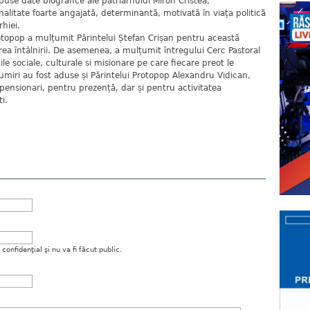
puse date biografice ale patriarhului Miron Cristea,
nalitate foarte angajată, determinantă, motivată în viața politică
rhiei.
rotopop a mulțumit Părintelui Ștefan Crișan pentru această
rea întâlnirii. De asemenea, a mulțumit întregului Cerc Pastoral
le sociale, culturale si misionare pe care fiecare preot le
țumiri au fost aduse și Părintelui Protopop Alexandru Vidican,
pensionari, pentru prezență, dar și pentru activitatea
i.
onfidenţial şi nu va fi făcut public.