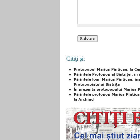
Citiţi şi:
Protopopul Marius Pintican, la Cer
Părintele Protopop al Bistriței, în
Părintele Ioan Marius Pintican, in
Protopopiatului Bistrița
În prezenţa protopopului Marius P
Părintele protopop Marius Pintican,
la Archiud