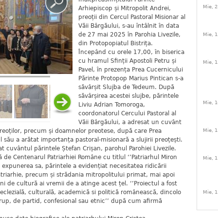
Mie, 2
Arhiepiscop și Mitropolit Andrei,
preoții din Cercul Pastoral Misionar al
Văii Bârgăului, s-au întâlnit în data
de 27 mai 2025 în Parohia Livezile,
Mie, 1
din Protopopiatul Bistrița.
Începând cu orele 17,00, în biserica
cu hramul Sfinții Apostoli Petru și
Mie, 1
Pavel, în prezența Prea Cucernicului
Părinte Protopop Marius Pintican s-a
săvârșit Slujba de Tedeum. După
săvârșirea acestei slujbe, părintele
Mie, 1
Liviu Adrian Tomoroga,
coordonatorul Cercului Pastoral al
Văii Bârgăului, a adresat un cuvânt
reoților, precum și doamnelor preotese, după care Prea
Mie, 1
său a arătat importanța pastoral-misionară a slujirii preoțești.
t cuvântul părintele Ștefan Crișan, parohul Parohiei Livezile.
 de Centenarul Patriarhiei Române cu titlul ‘’Patriarhul Miron
Mie, 1
n expunerea sa, părintele a evidențiat necesitatea ridicării
atriarhie, precum și strădania mitropolitului primat, mai apoi
 de cultură ai vremii de a atinge acest țel. ‘’Proiectul a fost
clezială, culturală, academică si politică românească, dincolo
Mie, 1
grup, de partid, confesional sau etnic’’ după cum afirmă