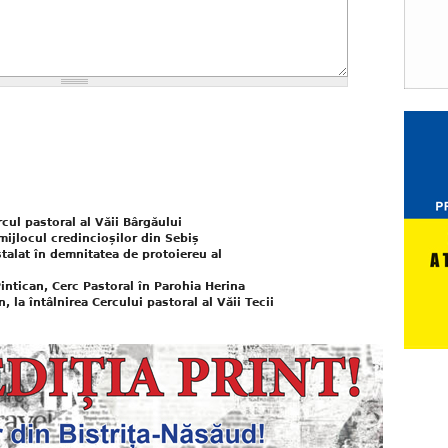
cul pastoral al Văii Bârgăului
 mijlocul credincioșilor din Sebiș
stalat în demnitatea de protoiereu al
intican, Cerc Pastoral în Parohia Herina
 la întâlnirea Cercului pastoral al Văii Tecii