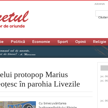
ARHIVA
Căutar
Form
ie
Politică
Economie
Sport
Opinii
Religie
telui protopop Marius
Joi, 0
Joi, 0
eoțesc în parohia Livezile
Joi, 0
Cu binecuvântarea
Înaltpreasfințitului Părinte