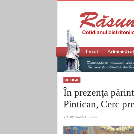
Meniu principal
Local
Administraț
RELIGIE
În prezenţa părin
Pintican, Cerc pr
Vin, 05/30/2025 - 11:02