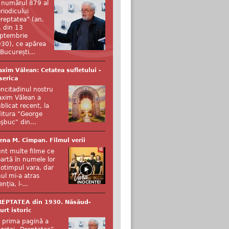
 numărul 879 al
riodicului
reptatea” (an.
, din 13
ptembrie
30), ce apărea
 București...
xim Vălean: Cetatea sufletului -
serica
ncitadinul nostru
xim Vălean a
blicat recent, la
itura "George
şbuc" din...
ena M. Cîmpan. Filmul verii
nt multe filme ce
artă în numele lor
otimpul vara, dar
ul mi-a atras
enția, l-...
REPTATEA din 1930. Năsăud-
urt istoric
 prima pagină a