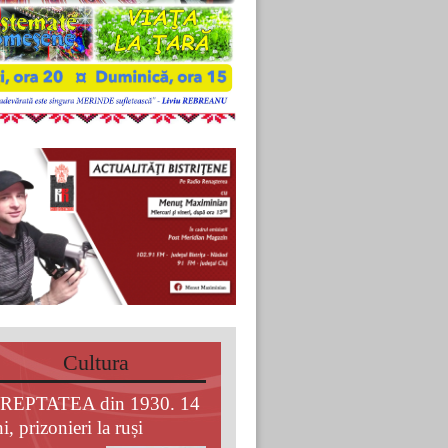
Cultura
REPTATEA din 1930. 14
i, prizonieri la ruși