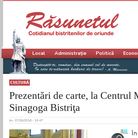
Meniu principal
Local
Administrație
Politică
Econo
CULTURĂ
Prezentări de carte, la Centrul 
Sinagoga Bistriţa
Joi, 07/26/2018 - 10:47
În