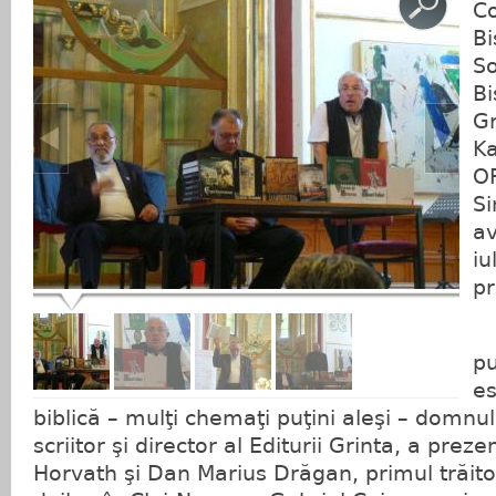
Co
Bi
So
Bi
Gr
Ka
O
Si
av
iu
pr
Î
pu
es
biblică – mulţi chemaţi puţini aleşi – domnu
scriitor şi director al Editurii Grinta, a prezen
Horvath şi Dan Marius Drăgan, primul trăitor