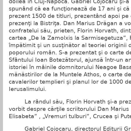
doilea în Cluj-Napoca. Gabriel Cojocaru şi-a
spunând că ea funcţionează de 17 ani şi că 
prezent 1500 de titluri, prezentând apoi pe 
prezenţi la Bistriţa. Dan Marius Drăgan a vo
confratelui său, prieten, Florin Horvath, di
cartea „De la Zamolxis la Sarmisegetuza”, F
împătimit şi un susţinător al teoriei originii
poporului român. S-a prezentat şi o carte 
Sfântului Ioan Botezătorul, ajunsă într-un
istoriei în mâinile domnitorului Neagoe Bas
mănăstirilor de la Muntele Athos, o carte d
cavalerilor templieri şi planul lor de 1000 d
Ierusalimului.
La rândul său, Florin Horvath şi-a prezen
vorbit despre cărţile scriitorului Dan Mariu
Elisabeta” , „Vremuri tulburi”, Crucea şi Put
Gabriel Cojocaru, directorul Editurii Gri