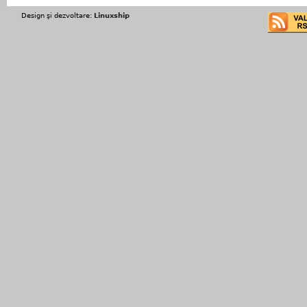
Design şi dezvoltare:
Linuxship