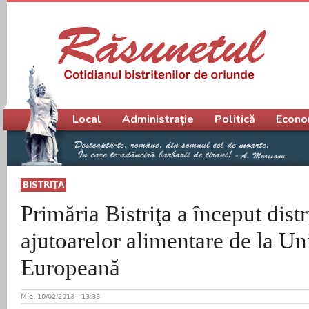
Meniu principal
Local
Administrație
Politică
Econo
BISTRIŢA
Primăria Bistriţa a început dist
ajutoarelor alimentare de la U
Europeană
Mie, 10/02/2013 - 13:33