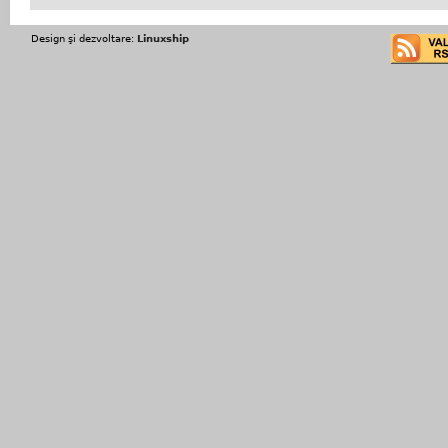
Design şi dezvoltare:
Linuxship