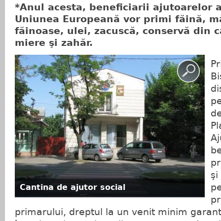
*Anul acesta, beneficiarii ajutoarelor 
Uniunea Europeană vor primi făină, mă
făinoase, ulei, zacuscă, conservă din 
miere şi zahăr.
Pr
Bi
di
pe
de
Pl
Aj
be
pr
şi
pe
Cantina de ajutor social
pr
primarului, dreptul la un venit minim garant