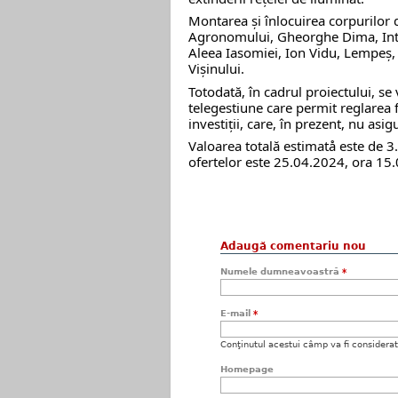
Montarea și înlocuirea corpurilor d
Agronomului,
Gheorghe Dima,
In
Aleea Iasomiei,
Ion Vidu,
Lempeș
Vișinului.
Totodată, în cadrul proiectului, se 
telegestiune care permit reglarea f
investiții, care, în prezent, nu as
Valoarea totală estimatå este de 3
ofertelor este 25.04.2024, ora 15.
Adaugă comentariu nou
Numele dumneavoastră
*
E-mail
*
Conţinutul acestui câmp va fi considerat c
Homepage