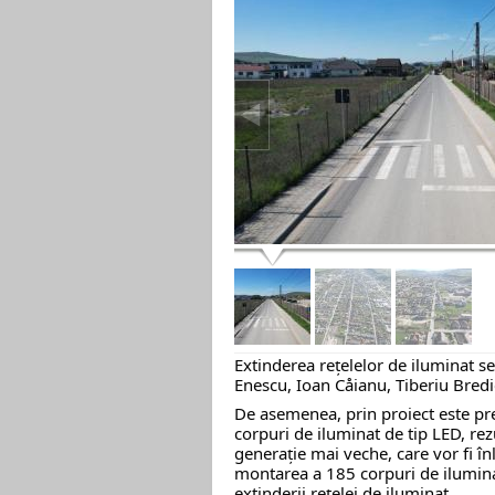
Extinderea rețelelor de iluminat se
Enescu,
Ioan Cåianu,
Tiberiu Bred
De asemenea, prin proiect este p
corpuri de iluminat de tip LED, re
generație mai veche, care vor fi în
montarea a 185 corpuri de iluminat
extinderii rețelei de iluminat.