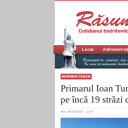
Meniu principal
Local
Administraț
ADMINISTRAŢIE
Primarul Ioan Tu
pe încă 19 străzi d
Mie, 04/10/2024 - 12:07