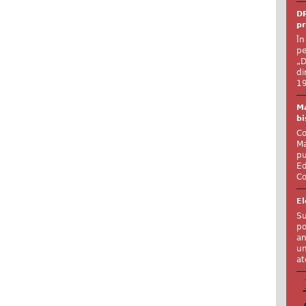
DR
pr
În
pe
„D
di
19
Ma
bi
Co
Ma
pu
Ed
Co
El
Su
po
an
un
at