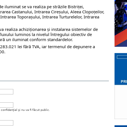
e iluminat se va realiza pe străzile
Bistriței,
trarea Castanului,
Intrarea Cireșului,
Aleea Clopoțeilor,
,
Intrarea Toporașului,
Intrarea Turturelelor,
Intrarea
va realiza achiziționarea și instalarea sistemelor de
luxului luminos la nivelul întregului obiectiv de
igură un iluminat conform standardelor.
.283.021 lei fără TVA, iar termenul de depunere a
00.
onfidenţial şi nu va fi făcut public.