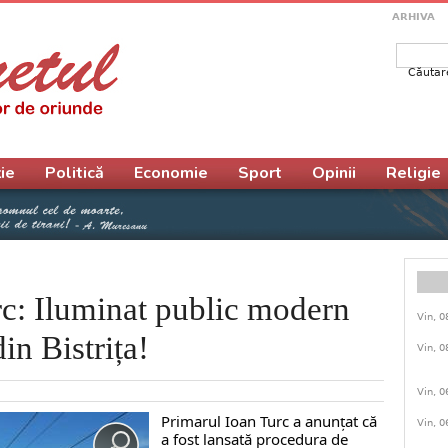
ARHIVA
Căutar
Form
ie
Politică
Economie
Sport
Opinii
Religie
rc: Iluminat public modern
Vin, 0
in Bistrița!
Vin, 0
Vin, 0
Primarul Ioan Turc a anunțat că
Vin, 0
a fost lansată procedura de