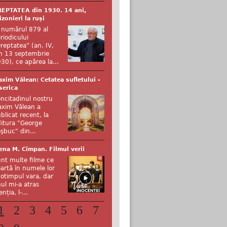
EPTATEA din 1930. 14 ani,
izonieri la ruși
 numărul 879 al
riodicului
reptatea” (an. IV,
n 13 septembrie
30), ce apărea la...
xim Vălean: Cetatea sufletului -
serica
ncitadinul nostru
xim Vălean a
blicat recent, la
itura "George
şbuc" din...
ena M. Cîmpan. Filmul verii
nt multe filme ce
artă în numele lor
otimpul vara, dar
ul mi-a atras
enția, l-...
1
2
3
4
5
6
7