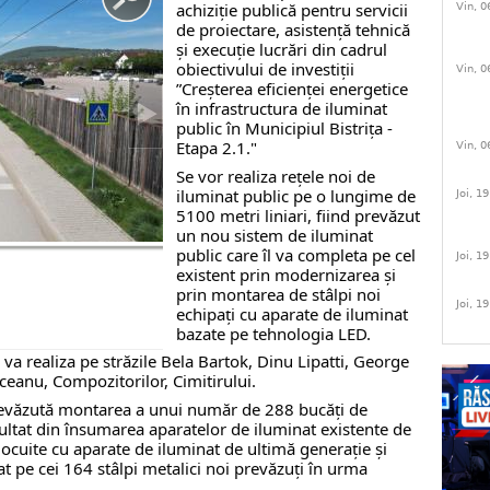
achiziție publică pentru servicii
Vin, 0
de proiectare, asistență tehnică
și execuție lucrări din cadrul
obiectivului de investiții
Vin, 0
”Creșterea eficienței energetice
în infrastructura de iluminat
public în Municipiul Bistrița -
Etapa 2.1."
Vin, 0
Se vor realiza rețele noi de
iluminat public pe o lungime de
Joi, 1
5100 metri liniari, fiind prevăzut
un nou sistem de iluminat
public care îl va completa pe cel
Joi, 1
existent prin modernizarea și
prin montarea de stâlpi noi
Joi, 1
echipați cu aparate de iluminat
bazate pe tehnologia LED.
 va realiza pe străzile
Bela Bartok,
Dinu Lipatti,
George
iceanu, C
ompozitorilor,
Cimitirului.
revăzută montarea a unui număr de 288 bucăți de
zultat din însumarea aparatelor de iluminat existente de
locuite cu aparate de iluminat de ultimă generație și
 pe cei 164 stâlpi metalici noi prevăzuți în urma