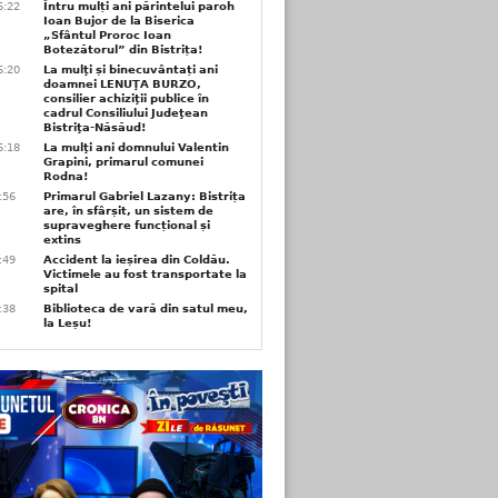
6:22
Întru mulți ani părintelui paroh
Ioan Bujor de la Biserica
„Sfântul Proroc Ioan
Botezătorul” din Bistrița!
6:20
La mulţi și binecuvântați ani
doamnei LENUŢA BURZO,
consilier achiziţii publice în
cadrul Consiliului Judeţean
Bistriţa-Năsăud!
6:18
La mulţi ani domnului Valentin
Grapini, primarul comunei
Rodna!
9:56
Primarul Gabriel Lazany: Bistrița
are, în sfârșit, un sistem de
supraveghere funcțional și
extins
9:49
Accident la ieșirea din Coldău.
Victimele au fost transportate la
spital
9:38
Biblioteca de vară din satul meu,
la Leșu!