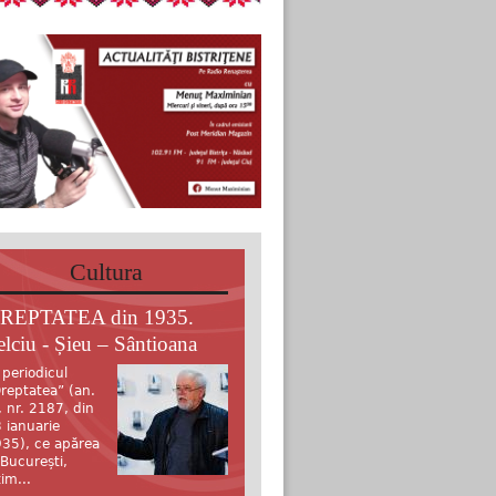
Cultura
REPTATEA din 1935.
elciu - Șieu – Sântioana
 periodicul
reptatea” (an.
, nr. 2187, din
 ianuarie
35), ce apărea
 București,
tim...