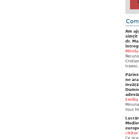
Come
Am aju
simțit
dr. Ma
întreg
Mirela
Recuno
Cristia
traiesc.
Părint
ne ara
învăță
Dumne
adevă
Emilia
Minunat
Iisus H
Lucrăr
Mediev
europe
cititor
Ce zice