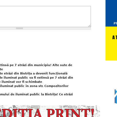
xtinsă pe 7 străzi din municipiu! Alte sute de
te
e străzi din Bistrița a devenit funcțională
e iluminat public va fi extinsă pe 7 străzi din
 iluminat vor fi schimbate
 iluminat public în zona str. Compozitorilor
mului de iluminat public la Bistrița! Ce străzi