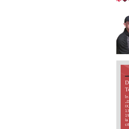
D
T
În
„D
IX
13
19
la
ci