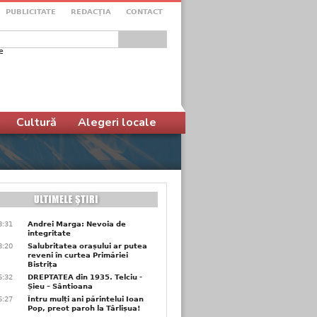
PUBLICITATE
REDACŢIA
CONTACT
e
ular de căutare
Cultură
Alegeri locale
8:31
Andrei Marga: Nevoia de
integritate
8:20
Salubritatea orașului ar putea
reveni în curtea Primăriei
Bistrița
6:32
DREPTATEA din 1935. Telciu -
Șieu – Sântioana
6:27
Întru mulți ani părintelui Ioan
Pop, preot paroh la Târlișua!