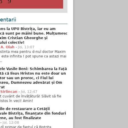
8
9
ntarii
ns la UPU Bistrița, iar eu am
 că sunt pe mâini bune. Mulţumesc
xim Cristian Gheorghe şi
ului colectiv!
 A. Olah
-
Joi, 13:07
stinta mea pentru d-nul doctor Maxim
n este infinita ! pot spune ca astazi mai
..
ele Vasile Beni: Schimbarea la Față
tă că Iisus Hristos nu este doar un
tor sau un proroc, ci Fiul lui
zeu, Dumnezeu adevărat și Om
rat
 Sirlincan
-
Joi, 12:47
 cuvânt de învățătură! Slăvit să fie
ristos în veci! Amin!
ile de restaurare a Cetății
ale Bistrița, finanțate din fonduri
ne, au fost finalizate
-
Joi, 12:08
 dl primar de faptul că Bistrița