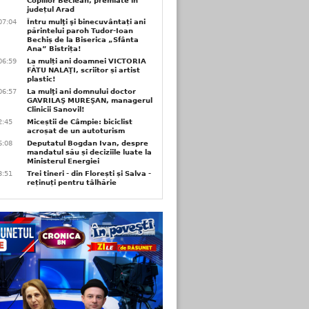
Copiilor Beclean, premiate in
județul Arad
07:04
Întru mulţi şi binecuvântați ani
părintelui paroh Tudor-Ioan
Bechiș de la Biserica „Sfânta
Ana” Bistrița!
06:59
La mulți ani doamnei VICTORIA
FĂTU NALAŢI, scriitor și artist
plastic!
06:57
La mulţi ani domnului doctor
GAVRILAŞ MUREŞAN, managerul
Clinicii Sanovil!
2:45
Miceștii de Câmpie: biciclist
acroșat de un autoturism
6:08
Deputatul Bogdan Ivan, despre
mandatul său și deciziile luate la
Ministerul Energiei
3:51
Trei tineri - din Florești și Salva -
reținuți pentru tâlhărie