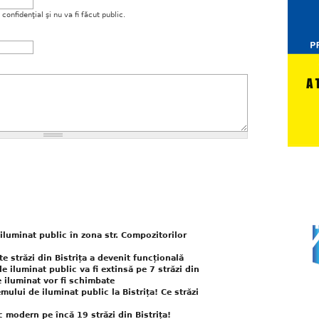
onfidenţial şi nu va fi făcut public.
 iluminat public în zona str. Compozitorilor
e străzi din Bistrița a devenit funcțională
e iluminat public va fi extinsă pe 7 străzi din
 iluminat vor fi schimbate
mului de iluminat public la Bistrița! Ce străzi
c modern pe încă 19 străzi din Bistrița!