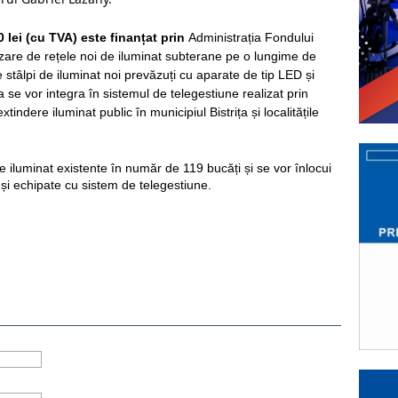
0 lei (cu TVA) este finanțat prin
Administrația Fondului
izare de rețele noi de iluminat subterane pe o lungime de
tâlpi de iluminat noi prevăzuți cu aparate de tip LED și
se vor integra în sistemul de telegestiune realizat prin
xtindere iluminat public în municipiul Bistrița și localitățile
e iluminat existente în număr de 119 bucăți și se vor înlocui
 și echipate cu sistem de telegestiune.