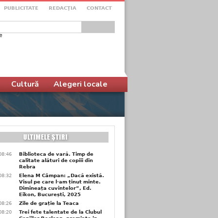
PUBLICITATE
REDACŢIA
CONTACT
e
ular de căutare
Cultură
Alegeri locale
08:46
Biblioteca de vară. Timp de
calitate alături de copiii din
Rebra
08:32
Elena M Câmpan: „Dacă există.
Visul pe care l-am ținut minte.
Dimineața cuvintelor”, Ed.
Eikon, București, 2025
08:26
Zile de grație la Teaca
08:20
Trei fete talentate de la Clubul