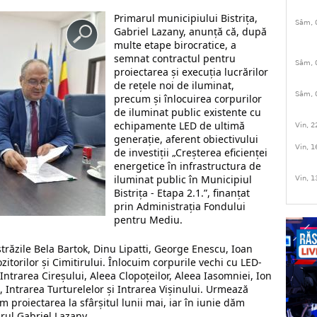
Primarul municipiului Bistrița,
Sâm, 
Gabriel Lazany, anunță că, d
upă
multe etape birocratice, a
semnat contractul pentru
Sâm, 
proiectarea și execuția lucrărilor
de rețele noi de iluminat,
Sâm, 
precum și înlocuirea corpurilor
de iluminat public existente cu
echipamente LED de ultimă
Vin, 2
generație, aferent obiectivului
Vin, 1
de investiții „Creșterea eficienței
energetice în infrastructura de
iluminat public în Municipiul
Vin, 1
Bistrița - Etapa 2.1.”, finanțat
prin Administrația Fondului
pentru Mediu.
răzile Bela Bartok, Dinu Lipatti, George Enescu, Ioan
torilor și Cimitirului.
Înlocuim corpurile vechi cu LED-
 Intrarea Cireșului, Aleea Clopoțeilor, Aleea Iasomniei, Ion
 Intrarea Turturelelor și Intrarea Vișinului.
Urmează
 proiectarea la sfârșitul lunii mai, iar în iunie dăm
arul Gabriel Lazany.