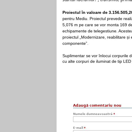
Proiectul în valoare de
3.156.505,2
pentru Mediu.
Proiectul prevede real
5,076 m pe care se vor monta 169 de s
echipamente de telegestiune. Acestea 
proiectul „Modernizare, reabilitare și e
componente”.
Suplimentar se vor înlocui corpurile d
cu alte corpuri de iluminat de tip LED
Adaugă comentariu nou
Numele dumneavoastră
*
E-mail
*