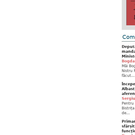
Come
Deput
mandat
Minist
Bogda
Măi Bog
Nistru 
făcut...
Începe
Albast
aferen
Sergi
Pentru 
Bistriț
de...
Primar
sfârși
funcți