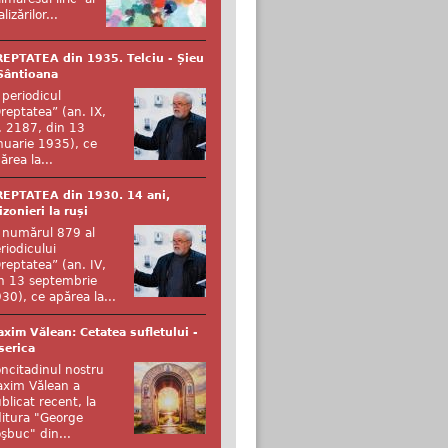
alizărilor...
EPTATEA din 1935. Telciu - Șieu
Sântioana
 periodicul
reptatea” (an. IX,
. 2187, din 13
nuarie 1935), ce
ărea la...
EPTATEA din 1930. 14 ani,
izonieri la ruși
 numărul 879 al
riodicului
reptatea” (an. IV,
n 13 septembrie
30), ce apărea la...
xim Vălean: Cetatea sufletului -
serica
ncitadinul nostru
xim Vălean a
blicat recent, la
itura "George
şbuc" din...