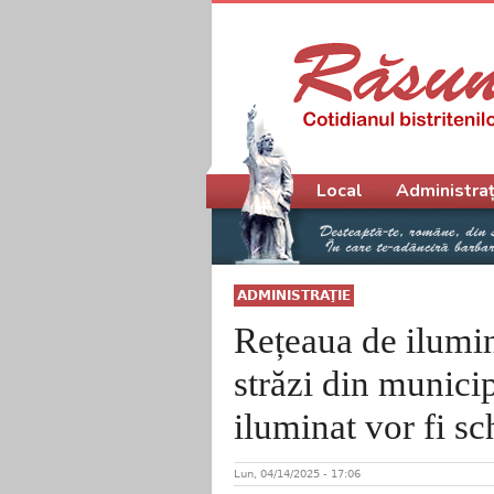
Meniu principal
Local
Administraț
ADMINISTRAŢIE
Rețeaua de ilumin
străzi din municip
iluminat vor fi s
Lun, 04/14/2025 - 17:06