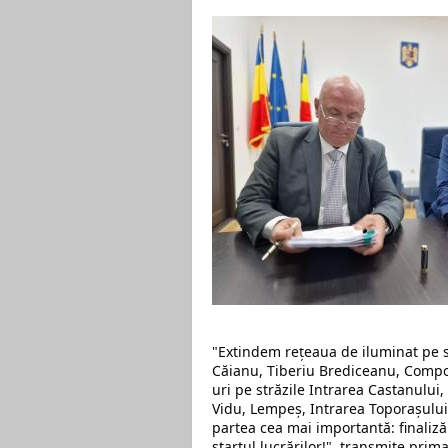
"Extindem rețeaua de iluminat pe st
Căianu, Tiberiu Brediceanu, Compozi
uri pe străzile Intrarea Castanului,
Vidu, Lempeș, Intrarea Toporașului,
partea cea mai importantă: finalizăm
startul lucrărilor!", transmite prim