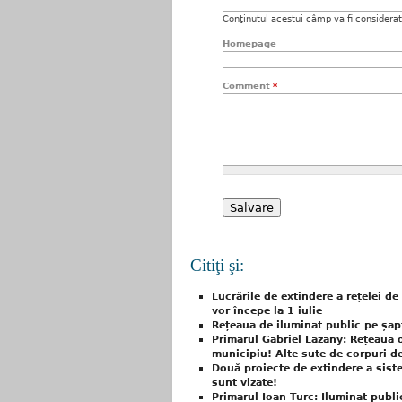
Conţinutul acestui câmp va fi considerat c
Homepage
Comment
*
Citiţi şi:
Lucrările de extindere a rețelei de
vor începe la 1 iulie
Rețeaua de iluminat public pe șapt
Primarul Gabriel Lazany: Rețeaua d
municipiu! Alte sute de corpuri de
Două proiecte de extindere a siste
sunt vizate!
Primarul Ioan Turc: Iluminat publi