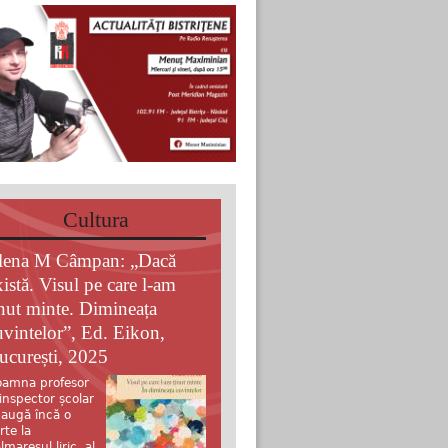
Cultura
lena M Câmpan: „Dacă
xistă. Visul pe care l-am
inut minte. Dimineața
uvintelor”, Ed. Eikon,
ucurești, 2025
amna profesor
 inspector școlar
augă încă o
rte la
lmaresul liric al