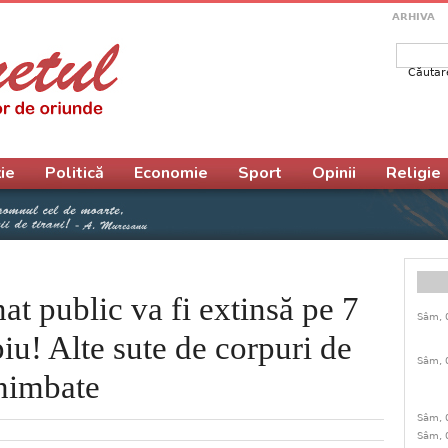
ARHIVA
Căutar
Form
ie
Politică
Economie
Sport
Opinii
Religie
at public va fi extinsă pe 7
Sâm, 
iu! Alte sute de corpuri de
Sâm, 
chimbate
Sâm, 
Sâm, 