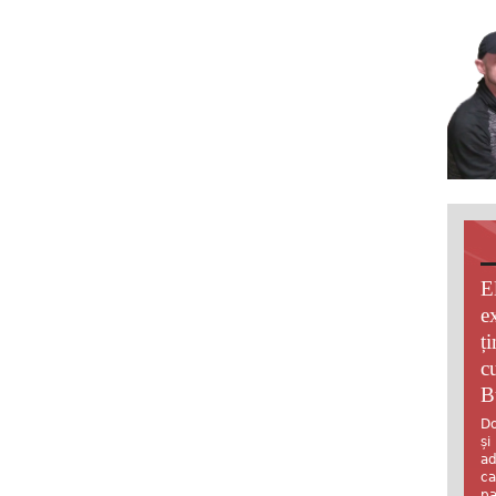
E
e
ț
c
B
Do
și
ad
ca
pa