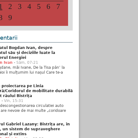
1
2
3
4
5
6
7
8
9
ntarii
atul Bogdan Ivan, despre
ul său și deciziile luate la
erul Energiei
n Ivan
-
Sâm, 07:21
dane, măi Ivane, De la Tisa pân’ la
Noi îi mulțumim lui nașul Care te-a
 proiectarea pe Linia
ră/Coridorul de mobilitate durabilă
t râului Bistrița
u
-
Vin, 15:31
descongestionarea circulatiei auto
a are nevoie de mai multe „coridoare
ul Gabriel Lazany: Bistrița are, în
t, un sistem de supraveghere
onal și extins