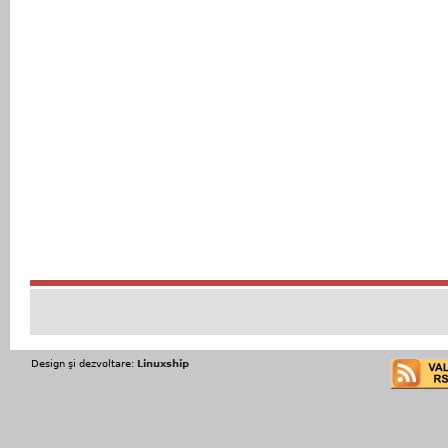
Design şi dezvoltare:
Linuxship