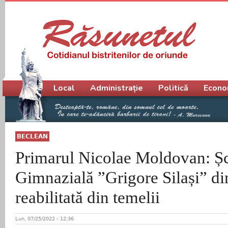
Meniu principal
Local
Administrație
Politică
Econo
BECLEAN
Primarul Nicolae Moldovan: Ș
Gimnazială ”Grigore Silași” di
reabilitată din temelii
Lun, 07/25/2022 - 12:36