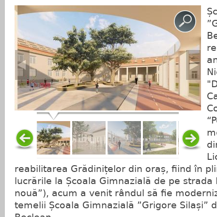
Șc
”G
Be
re
an
Ni
"D
Ca
Co
“P
mo
di
Li
reabilitarea Grădinițelor din oraș, fiind în p
lucrările la Școala Gimnazială de pe strada 
nouă”), acum a venit rândul să fie moderniza
temelii Școala Gimnazială ”Grigore Silași” d