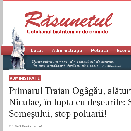
Meniu principal
Local
Administrație
Politică
Econo
ADMINISTRAŢIE
Primarul Traian Ogâgău, alături
Niculae, în lupta cu deşeurile:
Someşului, stop poluării!
Vin, 02/19/2021 - 14:15