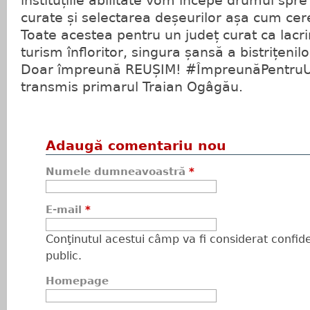
instituțiile abilitate vom începe drumul spr
curate și selectarea deșeurilor așa cum cer
Toate acestea pentru un județ curat ca lacr
turism înfloritor, singura șansă a bistrițenilo
Doar împreună REUȘIM! #ÎmpreunăPentruUn
transmis primarul Traian Ogâgău.
Adaugă comentariu nou
Numele dumneavoastră
*
E-mail
*
Conţinutul acestui câmp va fi considerat confiden
public.
Homepage