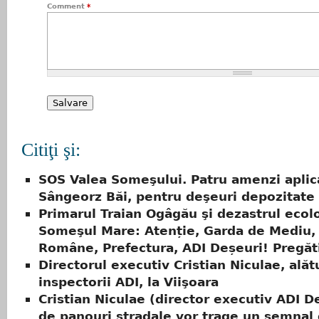
Comment
*
Citiţi şi:
SOS Valea Someşului. Patru amenzi aplic
Sângeorz Băi, pentru deşeuri depozitate 
Primarul Traian Ogâgău şi dezastrul ecol
Someşul Mare: Atenție, Garda de Mediu,
Române, Prefectura, ADI Deșeuri! Pregăti
Directorul executiv Cristian Niculae, alăt
inspectorii ADI, la Viişoara
Cristian Niculae (director executiv ADI D
de panouri stradale vor trage un semnal