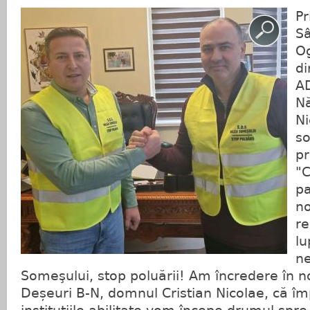
Pr
Sâ
Og
di
AD
Nă
Ni
so
pr
"C
pa
no
re
lu
ne
Someşului, stop poluării! Am încredere în no
Deșeuri B-N, domnul Cristian Nicolae, că î