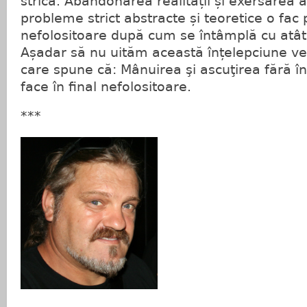
strică. Abandonarea realității și exersarea a
probleme strict abstracte și teoretice o fac
nefolositoare după cum se întâmplă cu atâte
Așadar să nu uităm această înțelepciune v
care spune că: Mânuirea şi ascuţirea fără în
face în final nefolositoare.
***