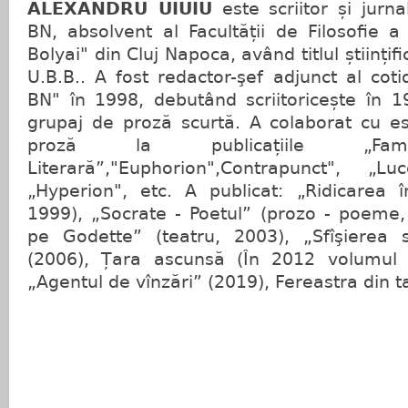
ALEXANDRU UIUIU
este scriitor și jurna
BN, absolvent al Facultății de Filosofie a 
Bolyai" din Cluj Napoca, având titlul științif
U.B.B.. A fost redactor-şef adjunct al coti
BN" în 1998, debutând scriitoricește în 1
grupaj de proză scurtă. A colaborat cu eseu
proză la publicațiile „Famil
Literară”,"Euphorion",Contrapunct", „Lu
„Hyperion", etc. A publicat: „Ridicarea
1999), „Socrate - Poetul” (prozo - poeme,
pe Godette” (teatru, 2003), „Sfîşierea
(2006), Țara ascunsă (În 2012 volumul I
„Agentul de vînzări” (2019), Fereastra din t