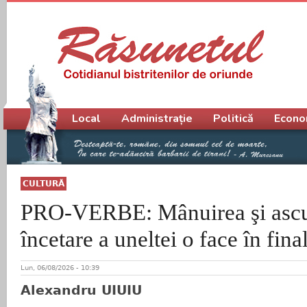
Meniu principal
Local
Administrație
Politică
Econo
CULTURĂ
PRO-VERBE: Mânuirea şi ascuţ
încetare a uneltei o face în fina
Lun, 06/08/2026 - 10:39
Alexandru UIUIU