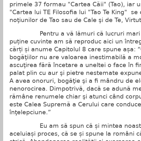
primele 37 formau "Cartea Căii" (Tao), iar 
"Cartea lui TE Filosofia lui "Tao Te King" se c
noţiunilor de Tao sau de Cale şi de Te, Virtu
Pentru a vă lămuri că lucruri mari s
puține cuvinte am să reproduc aici un întreg
cărți și anume Capitolul 8 care spune așa: 
bogăţiilor nu are valoarea inestimabilă a m
ascuţirea fără încetare a uneltei o face în f
palat plin cu aur şi pietre nestemate expune
A avea onoruri, bogăţie şi a fi mândru de 
nenorocirea. Dimpotrivă, dacă se adună mer
rămâne renumele chiar şi atunci când corpul
este Calea Supremă a Cerului care conduce l
înţelepciune.”
Eu am să spun că și mintea noastră
aceluiași proces, că se și spune la români 