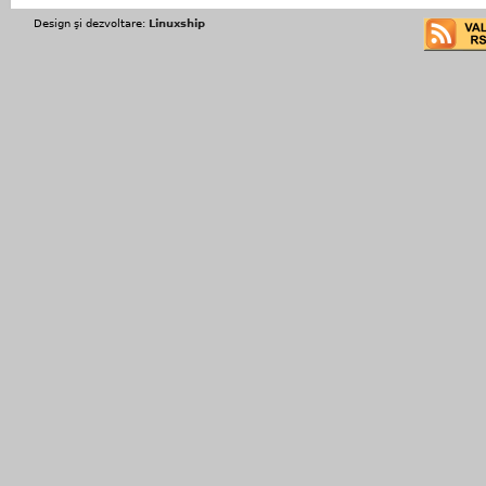
Design şi dezvoltare:
Linuxship