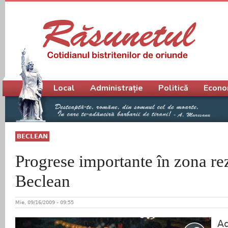
Meniu principal
Local
Administrație
Politică
Econo
BECLEAN
Progrese importante în zona rez
Beclean
Mie, 09/16/2009 - 09:55
Ad