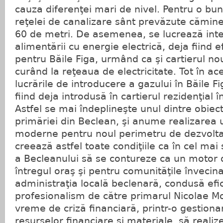
cauza diferenţei mari de nivel. Pentru o bun
reţelei de canalizare sânt prevăzute cămine 
60 de metri. De asemenea, se lucrează inte
alimentării cu energie electrică, deja fiind 
pentru Băile Figa, urmând ca şi cartierul nou
curând la reţeaua de electricitate. Tot în ace
lucrările de introducere a gazului în Băile Fi
fiind deja introdusă în cartierul rezidenţial 
Astfel se mai îndeplineşte unul dintre obiect
primăriei din Beclean, şi anume realizarea u
moderne pentru noul perimetru de dezvoltar
creează astfel toate condiţiile ca în cel ma
a Becleanului să se contureze ca un motor 
întregul oraş şi pentru comunităţile învecin
administraţia locală beclenară, condusă efic
profesionalism de către primarul Nicolae Mo
vreme de criză financiară, printr-o gestiona
resurselor financiare şi materiale, să realize