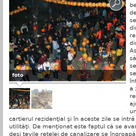
be
de
se
di
re
di
As
s
s
se
foto
în
a 
re
aj
un
cartierul rezidenţial şi în aceste zile se intr
utilităţi. De menţionat este faptul că se av
deşi ţevile reţelei de canalizare se îngroap