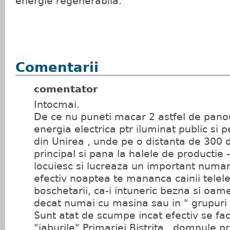
energie regenerabilă.
Comentarii
comentator
Intocmai.
De ce nu puneti macar 2 astfel de panou
energia electrica ptr iluminat public si
din Unirea , unde pe o distanta de 300 
principal si pana la halele de productie -
locuiesc si lucreaza un important numar
efectiv noaptea te mananca cainii telelei
boschetarii, ca-i intuneric bezna si oame
decat numai cu masina sau in " grupuri o
Sunt atat de scumpe incat efectiv se fac
"jaburile" Primariei Bistrita , domnule p