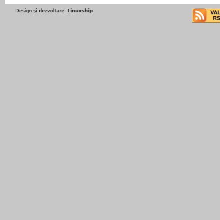
Design şi dezvoltare:
Linuxship