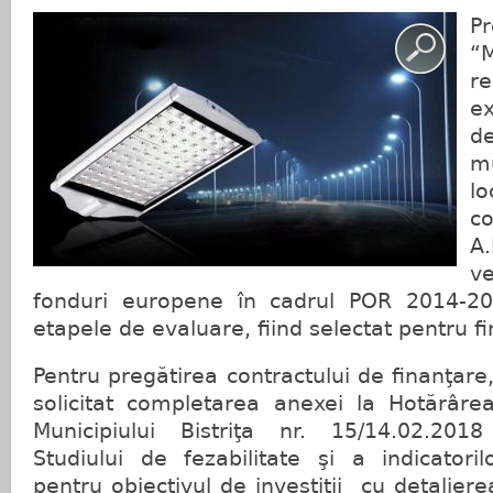
Pr
“M
r
e
de
mu
lo
c
A
v
fonduri europene în cadrul POR 2014-20
etapele de evaluare, fiind selectat pentru f
Pentru pregătirea contractului de finanţare
solicitat completarea anexei la Hotărârea
Municipiului Bistriţa nr. 15/14.02.201
Studiului de fezabilitate şi a indicatori
pentru obiectivul de investiţii cu detalierea