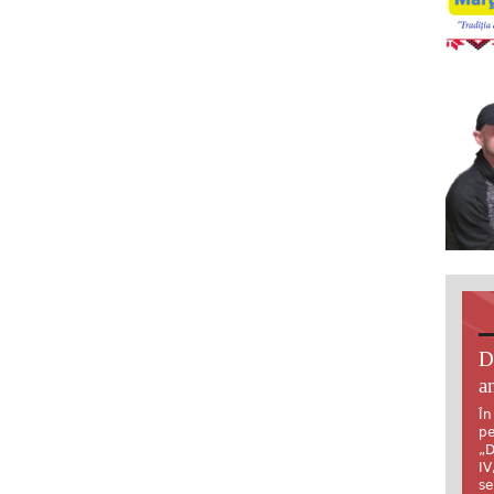
D
an
În
pe
„D
IV
se