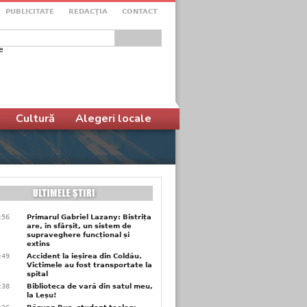
PUBLICITATE
REDACŢIA
CONTACT
e
ular de căutare
Cultură
Alegeri locale
9:56
Primarul Gabriel Lazany: Bistrița
are, în sfârșit, un sistem de
supraveghere funcțional și
extins
9:49
Accident la ieșirea din Coldău.
Victimele au fost transportate la
spital
9:38
Biblioteca de vară din satul meu,
la Leșu!