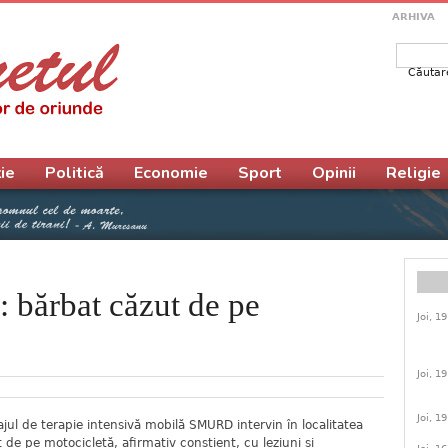
ARHIVA
Căutar
Form
ie
Politică
Economie
Sport
Opinii
Religie
 bărbat căzut de pe
Joi, 1
Joi, 1
Joi, 1
ajul de terapie intensivă mobilă SMURD intervin în localitatea
de pe motocicletă, afirmativ conștient, cu leziuni si