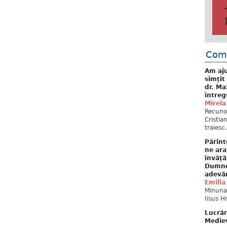
Come
Am aju
simțit
dr. Ma
întreg
Mirela
Recuno
Cristia
traiesc.
Părint
ne ara
învăță
Dumne
adevă
Emilia
Minunat
Iisus H
Lucrăr
Mediev