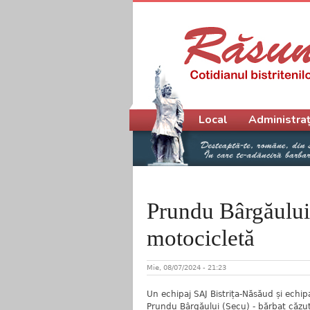
Meniu principal
Local
Administraț
Prundu Bârgăului:
motocicletă
Mie, 08/07/2024 - 21:23
Un echipaj SAJ Bistrița-Năsăud și echip
Prundu Bârgăului (Secu) - bărbat căzut 