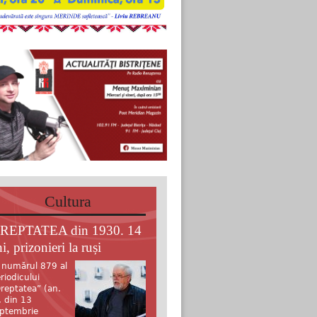
Cultura
REPTATEA din 1930. 14
i, prizonieri la ruși
 numărul 879 al
riodicului
reptatea” (an.
, din 13
ptembrie