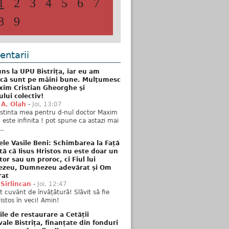
1
2
3
4
5
6
7
8
9
ntarii
ns la UPU Bistrița, iar eu am
 că sunt pe mâini bune. Mulţumesc
xim Cristian Gheorghe şi
ului colectiv!
 A. Olah
-
Joi, 13:07
stinta mea pentru d-nul doctor Maxim
n este infinita ! pot spune ca astazi mai
..
ele Vasile Beni: Schimbarea la Față
tă că Iisus Hristos nu este doar un
tor sau un proroc, ci Fiul lui
zeu, Dumnezeu adevărat și Om
rat
 Sirlincan
-
Joi, 12:47
 cuvânt de învățătură! Slăvit să fie
ristos în veci! Amin!
ile de restaurare a Cetății
ale Bistrița, finanțate din fonduri