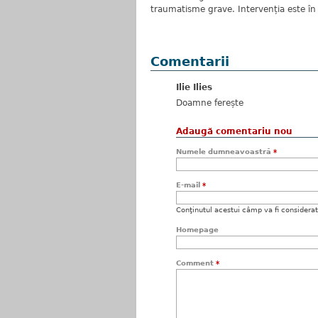
traumatisme grave. Intervenția este î
Comentarii
Ilie Ilies
Doamne ferește
Adaugă comentariu nou
Numele dumneavoastră
*
E-mail
*
Conţinutul acestui câmp va fi considerat c
Homepage
Comment
*