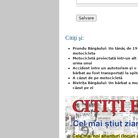
Citiţi şi:
Prundu Bârgăului: Un tânăr, de 19 
motocicleta
Motocicletă proiectată într-un alt 
urma unui
Accident între un autoturism și o 
bărbat au fost transportați la spit
A căzut de pe motocicletă
Bistrița Bârgăului: Un bărbat a mur
căzut pe ei