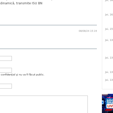
Joi, 1
n dinamică, transmite ISU BN
Joi, 1
Joi, 1
08/08/24 15:19
Joi, 1
Joi, 1
Joi, 1
onfidenţial şi nu va fi făcut public.
Joi, 1