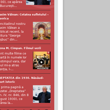
30), ce apărea
 București...
xim Vălean: Cetatea sufletului -
serica
ncitadinul nostru
xim Vălean a
blicat recent, la
itura "George
şbuc" din...
ena M. Cîmpan. Filmul verii
nt multe filme ce
artă în numele lor
otimpul vara, dar
ul mi-a atras
enția, l-...
REPTATEA din 1930. Năsăud-
urt istoric
 prima pagină a
zetei „Dreptatea”
n. IV, nr. 846, din 8
gust 1930), ce
ărea la...