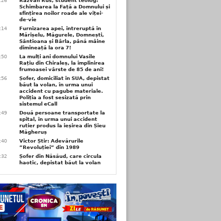
6:26
Răzvan Rus, student teolog:
Schimbarea la Față a Domnului și
sfințirea noilor roade ale viței-
de-vie
6:14
Furnizarea apei, întreruptă în
Mărișelu, Măgurele, Domnești,
Sântioana și Bârla, până mâine
dimineață la ora 7!
5:50
La mulți ani domnului Vasile
Rațiu din Chiraleș, la împlinirea
frumoasei vârste de 85 de ani!
3:56
Șofer, domiciliat în SUA, depistat
băut la volan, în urma unui
accident cu pagube materiale.
Poliția a fost sesizată prin
sistemul eCall
3:49
Două persoane transportate la
spital, în urma unui accident
rutier produs la ieșirea din Șieu
Măgheruș
3:40
Victor Știr: Adevărurile
”Revoluției” din 1989
3:32
Șofer din Năsăud, care circula
haotic, depistat băut la volan