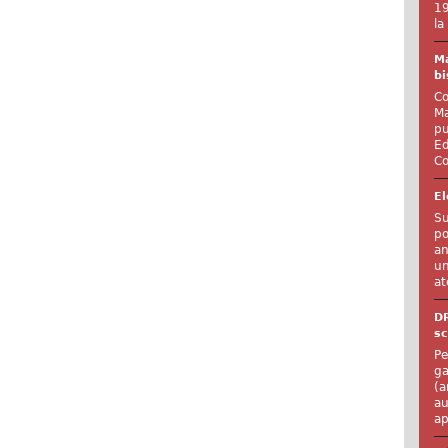
19
la
Ma
bi
Co
Ma
pu
Ed
Co
El
Su
po
an
un
at
D
sc
Pe
ga
(a
au
ap