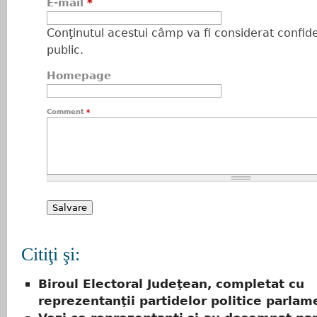
E-mail
*
Conţinutul acestui câmp va fi considerat confiden
public.
Homepage
Comment
*
Citiţi şi:
Biroul Electoral Judeţean, completat cu
reprezentanţii partidelor politice parlam