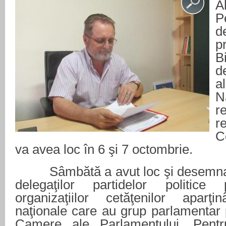
A
P
d
p
B
d
al
N
r
r
C
va avea loc în 6 şi 7 octombrie.
Sâmbătă a avut loc şi desemnar
delegaţilor partidelor politice
organizaţiilor cetăţenilor aparţin
naţionale care au grup parlamentar 
Camere ale Parlamentului. Pentr