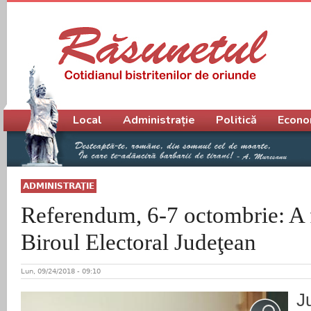
Meniu principal
Local
Administrație
Politică
Econo
ADMINISTRAŢIE
Referendum, 6-7 octombrie: A f
Biroul Electoral Judeţean
Lun, 09/24/2018 - 09:10
J