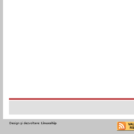
Design şi dezvoltare:
Linuxship