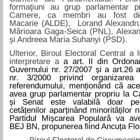
formaţiuni au grup parlamentar p
Camere, ca membri au fost d
Macarie (ALDE), Lorand Alexandr
Mărioara Gaga-Seica (PNL), Alexan
şi Andreea Maria Suhanyi (PSD).
Ulterior, Biroul Electoral Central a 
interpretare a
a art. II din Ordon
Guvernului nr. 27/2007 și a art.26 a
nr. 3/2000 privind organizarea 
referendumului, menționând că ace
avea grup parlamentar propriu la C
și Senat este valabilă doar pent
cetățenilor aparținând minorităților n
Partidul Mișcarea Populară va ave
BEJ BN, propunerea fiind Ancuța Flor