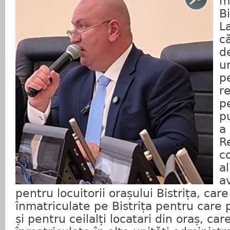
m
Bi
L
că
d
u
p
re
p
p
a
R
c
a
av
pentru locuitorii orașului Bistrița, car
înmatriculate pe Bistrița pentru care p
și pentru ceilalți locatari din oraș, ca