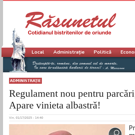
Meniu principal
Local
Administrație
Politică
Econo
ADMINISTRAŢIE
Regulament nou pentru parcări, 
Apare vinieta albastră!
Vin, 01/17/2025 - 14:40
P