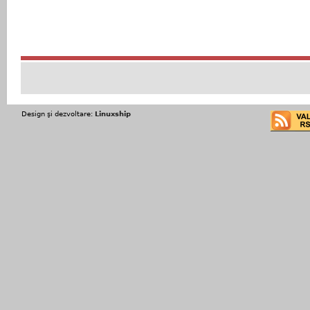
Design şi dezvoltare:
Linuxship