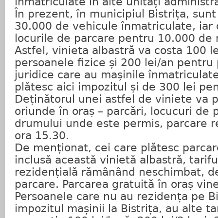
înmatriculate în alte unități administr
În prezent, în municipiul Bistrița, sun
30.000 de vehicule înmatriculate, iar
locurile de parcare pentru 10.000 de
Astfel, vinieta albastră va costa 100 l
persoanele fizice și 200 lei/an pentru
juridice care au mașinile înmatriculate 
plătesc aici impozitul și de 300 lei p
Deținătorul unei astfel de viniete va 
oriunde în oraș – parcări, locucuri de
drumului unde este permis, parcare re
ora 15.30.
De menționat, cei care plătesc parcar
inclusă această vinietă albastră, tarif
rezidențială rămânând neschimbat, de
parcare. Parcarea gratuită în oraș vin
Persoanele care nu au rezidența pe Bis
impozitul mașinii la Bistrița, au alte ta