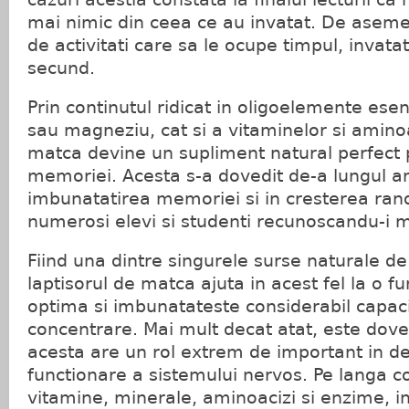
mai nimic din ceea ce au invatat. De asemen
de activitati care sa le ocupe timpul, invatat
secund.
Prin continutul ridicat in oligoelemente ese
sau magneziu, cat si a vitaminelor si aminoac
matca devine un supliment natural perfect
memoriei. Acesta s-a dovedit de-a lungul ani
imbunatatirea memoriei si in cresterea ran
numerosi elevi si studenti recunoscandu-i m
Fiind una dintre singurele surse naturale de 
laptisorul de matca ajuta in acest fel la o f
optima si imbunatateste considerabil capac
concentrare. Mai mult decat atat, este dovedi
acesta are un rol extrem de important in d
functionare a sistemului nervos. Pe langa c
vitamine, minerale, aminoacizi si enzime, i