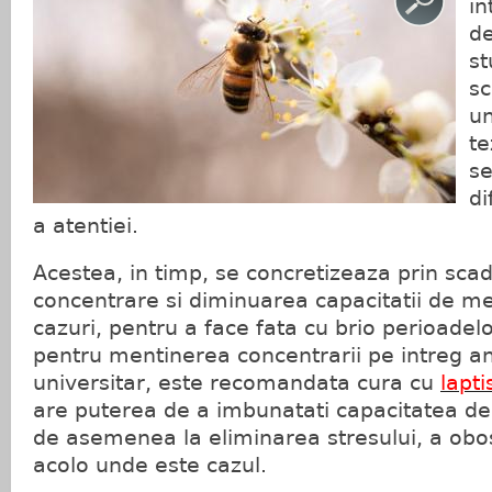
in
de
st
sc
un
te
se
di
a atentiei.
Acestea, in timp, se concretizeaza prin scad
concentrare si diminuarea capacitatii de me
cazuri, pentru a face fata cu brio perioadelo
pentru mentinerea concentrarii pe intreg an
universitar, este recomandata cura cu
lapt
are puterea de a imbunatati capacitatea de
de asemenea la eliminarea stresului, a obos
acolo unde este cazul.