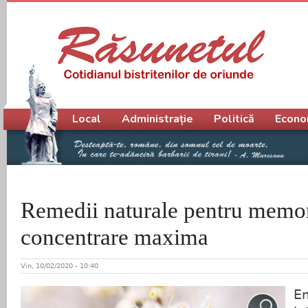
Meniu principal
Local
Administrație
Politică
Econo
Remedii naturale pentru memor
concentrare maxima
Vin, 10/02/2020 - 10:40
Em