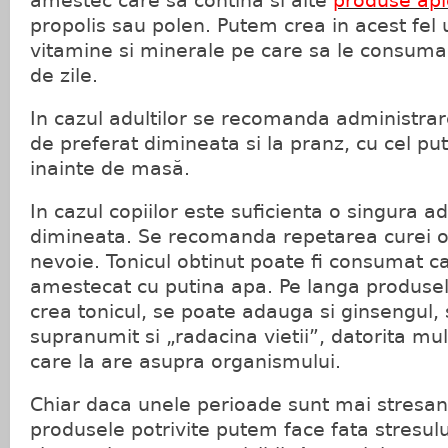
amestec care sa contina si alte
produse api
propolis sau polen. Putem crea in acest fel 
vitamine si minerale pe care sa le consuma
de zile.
In cazul adultilor se recomanda administrar
de preferat dimineata si la pranz, cu cel pu
inainte de masă.
In cazul copiilor este suficienta o singura a
dimineata. Se recomanda repetarea curei or
nevoie. Tonicul obtinut poate fi consumat ca
amestecat cu putina apa. Pe langa produsel
crea tonicul, se poate adauga si ginsengul,
supranumit si „radacina vietii”, datorita mul
care la are asupra organismului.
Chiar daca unele perioade sunt mai stresan
produsele potrivite putem face fata stresulu