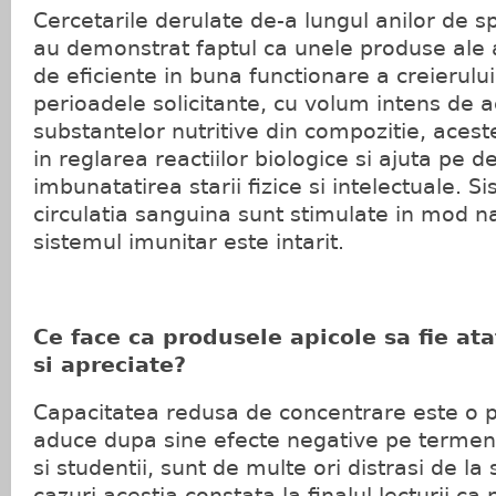
Cercetarile derulate de-a lungul anilor de s
au demonstrat faptul ca unele produse ale 
de eficiente in buna functionare a creierului
perioadele solicitante, cu volum intens de ac
substantelor nutritive din compozitie, aces
in reglarea reactiilor biologice si ajuta pe de
imbunatatirea starii fizice si intelectuale. S
circulatia sanguina sunt stimulate in mod nat
sistemul imunitar este intarit.
Ce face ca produsele apicole sa fie a
si apreciate?
Capacitatea redusa de concentrare este o 
aduce dupa sine efecte negative pe termen l
si studentii, sunt de multe ori distrasi de la 
cazuri acestia constata la finalul lecturii ca